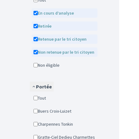
Tout
En cours d’analyse
Retirée
Retenue par le tri citoyen
Non retenue par le tri citoyen
Non éligible
Portée
Tout
Buers Croix-Luizet
Charpennes Tonkin
Gratte-Ciel Dedieu Charmettes