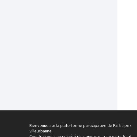
Bienvenue sur la plate-forme participative de Participez
Villeurbanne.
Construisons une société plus ouverte, transparente et