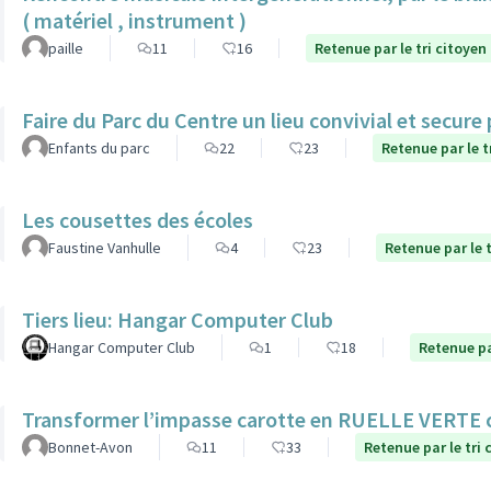
( matériel , instrument )
paille
11
16
Retenue par le tri citoyen
Faire du Parc du Centre un lieu convivial et secure
Enfants du parc
22
23
Retenue par le t
Les cousettes des écoles
Faustine Vanhulle
4
23
Retenue par le t
Tiers lieu: Hangar Computer Club
Hangar Computer Club
1
18
Retenue pa
Transformer l’impasse carotte en RUELLE VERTE
Bonnet-Avon
11
33
Retenue par le tri 