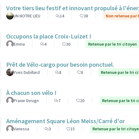
Votre tiers lieu festif et innovant propulsé à l'éner
UN NOTRE LIEU
14
38
Non retenue par l
Occupons la place Croix-Luizet !
Emma
4
36
Retenue par le tri citoyen
Prêt de Vélo-cargo pour besoin ponctuel.
Yves Dubillard
8
8
Retenue par le tri c
À chacun son vélo !
Praxie Design
7
20
Retenue par le tri 
Aménagement Square Léon Meiss/Carré d'or
Vanessa
3
15
Retenue par le tri citoy