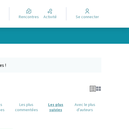
Rencontres
Activité
Se connecter
Leaflet
|
©
OpenStreetMap
contributors
e des points de carte. L'élément peut être utilisé avec un lecteur
es !
us
Les plus
Les plus
Avec le plus
ues
commentées
suivies
d'auteurs