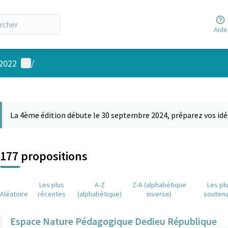
Aide
Menu utilisateur
 2022
/
 la carte
 suivant est une carte qui présente les éléments de cette page comm
La 4ème édition débute le 30 septembre 2024, préparez vos idé
177 propositions
Les plus
A-Z
Z-A (alphabétique
Les pl
Aléatoire
récentes
(alphabétique)
inverse)
souten
Espace Nature Pédagogique Dedieu République