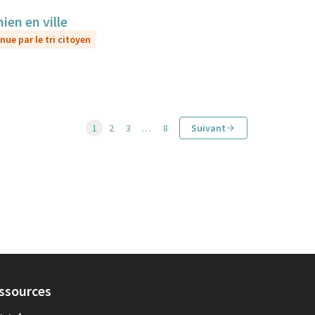
ien en ville
nue par le tri citoyen
1
2
3
…
8
Suivant
ssources