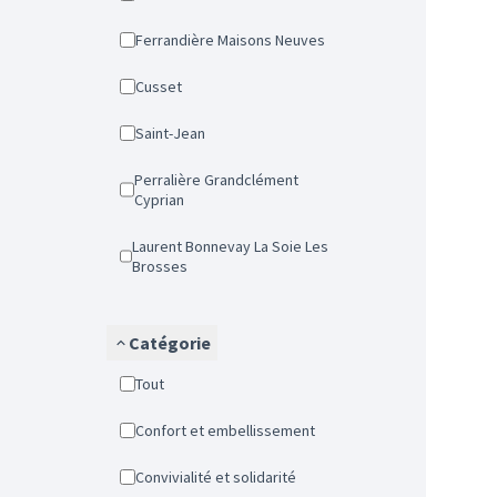
Ferrandière Maisons Neuves
Cusset
Saint-Jean
Perralière Grandclément
Cyprian
Laurent Bonnevay La Soie Les
Brosses
Catégorie
Tout
Confort et embellissement
Convivialité et solidarité