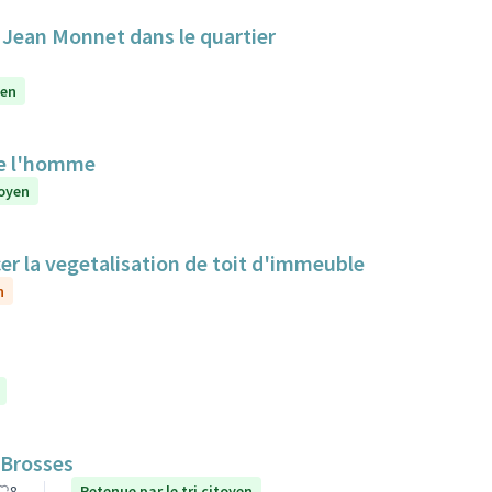
e Jean Monnet dans le quartier
yen
de l'homme
toyen
cer la vegetalisation de toit d'immeuble
n
 Brosses
8
Retenue par le tri citoyen