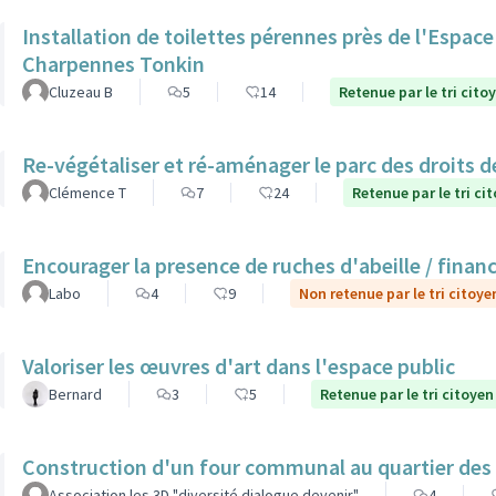
Installation de toilettes pérennes près de l'Espac
Charpennes Tonkin
Cluzeau B
5
14
Retenue par le tri cito
Re-végétaliser et ré-aménager le parc des droits 
Clémence T
7
24
Retenue par le tri ci
Encourager la presence de ruches d'abeille / finan
Labo
4
9
Non retenue par le tri citoye
Valoriser les œuvres d'art dans l'espace public
Bernard
3
5
Retenue par le tri citoyen
Construction d'un four communal au quartier des
Association les 3D "diversité dialogue devenir"
4