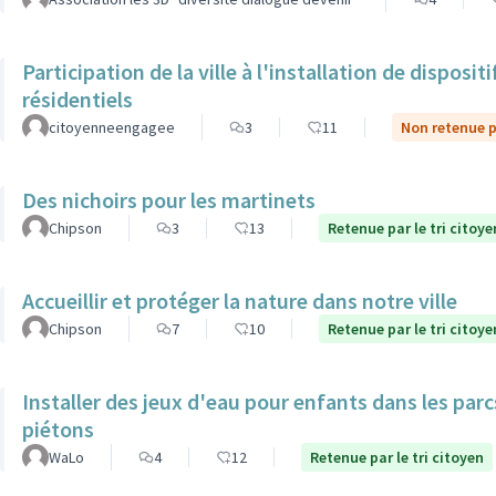
Participation de la ville à l'installation de dispos
résidentiels
citoyenneengagee
3
11
Non retenue pa
Des nichoirs pour les martinets
Chipson
3
13
Retenue par le tri citoye
Accueillir et protéger la nature dans notre ville
Chipson
7
10
Retenue par le tri citoye
Installer des jeux d'eau pour enfants dans les par
piétons
WaLo
4
12
Retenue par le tri citoyen