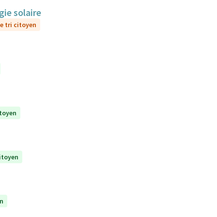
gie solaire
e tri citoyen
itoyen
citoyen
en