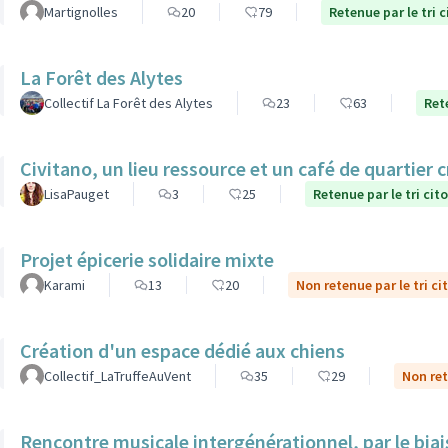
Martignolles
20
79
Retenue par le tri 
La Forêt des Alytes
Collectif La Forêt des Alytes
23
63
Ret
Civitano, un lieu ressource et un café de quartier c
LisaPauget
3
25
Retenue par le tri cit
Projet épicerie solidaire mixte
Karami
13
20
Non retenue par le tri ci
Création d'un espace dédié aux chiens
Collectif_LaTruffeAuVent
35
29
Non ret
Rencontre musicale intergénérationnel, par le biais