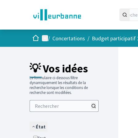
Accueil
Menu principal
/
Concertations
/
Budget participatif
Passer
L'élément
+
−
💡 Vos idées
Le formulaire ci-dessous filtre
dynamiquement les résultats de la
recherche lorsque les conditions de
recherche sont modifiées.
État