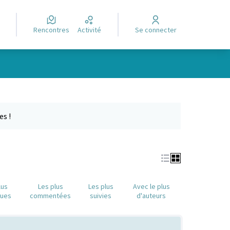
Rencontres
Activité
Se connecter
Leaflet
|
©
OpenStreetMap
contributors
e des points de carte. L'élément peut être utilisé avec un lecteur
es !
lus
Les plus
Les plus
Avec le plus
nues
commentées
suivies
d'auteurs