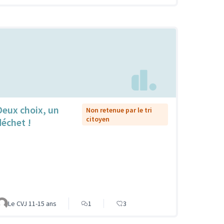
Deux choix, un
Non retenue par le tri
citoyen
déchet !
Le CVJ 11-15 ans
1
3