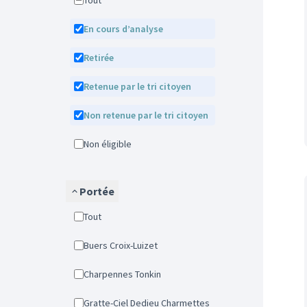
Tout
En cours d’analyse
Retirée
Retenue par le tri citoyen
Non retenue par le tri citoyen
Non éligible
Portée
Tout
Buers Croix-Luizet
Charpennes Tonkin
Gratte-Ciel Dedieu Charmettes