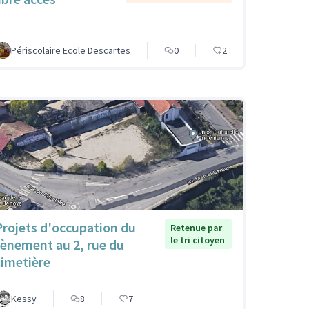
Périscolaire Ecole Descartes
0
2
Projets d'occupation du
Retenue par
le tri citoyen
tènement au 2, rue du
cimetière
Kessy
8
7