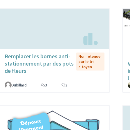
Remplacer les bornes anti-
Non retenue
par le tri
stationnement par des pots
V
citoyen
de fleurs
l
Dubillard
3
3