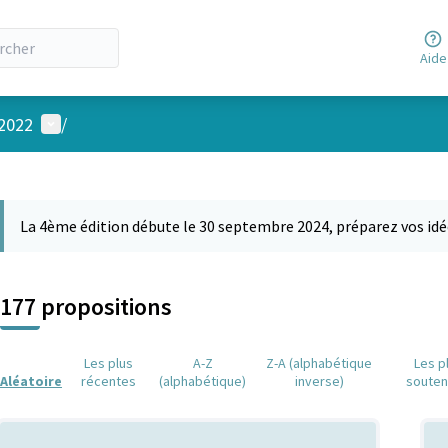
Aide
Menu utilisateur
 2022
/
 la carte
 suivant est une carte qui présente les éléments de cette page comm
La 4ème édition débute le 30 septembre 2024, préparez vos idé
177 propositions
Les plus
A-Z
Z-A (alphabétique
Les p
Aléatoire
récentes
(alphabétique)
inverse)
soute