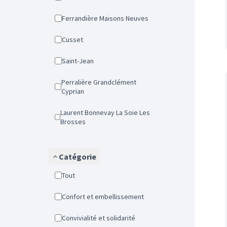
Ferrandière Maisons Neuves
Cusset
Saint-Jean
Perralière Grandclément
Cyprian
Laurent Bonnevay La Soie Les
Brosses
Catégorie
Tout
Confort et embellissement
Convivialité et solidarité