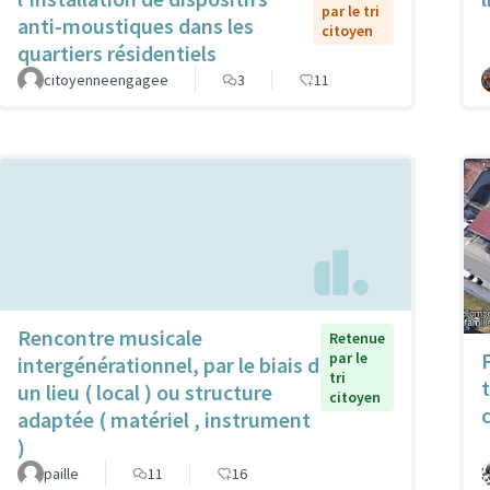
par le tri
anti-moustiques dans les
citoyen
quartiers résidentiels
citoyenneengagee
3
11
Rencontre musicale
Retenue
par le
intergénérationnel, par le biais d
tri
un lieu ( local ) ou structure
citoyen
adaptée ( matériel , instrument
)
paille
11
16