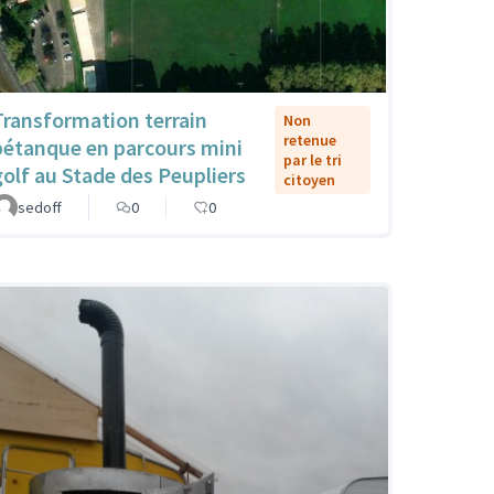
Transformation terrain
Non
retenue
pétanque en parcours mini
par le tri
golf au Stade des Peupliers
citoyen
sedoff
0
0