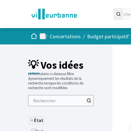
Accueil
Menu principal
/
Concertations
/
Budget participatif
Passer
L'élément
+
−
💡 Vos idées
Le formulaire ci-dessous filtre
dynamiquement les résultats de la
recherche lorsque les conditions de
recherche sont modifiées.
État