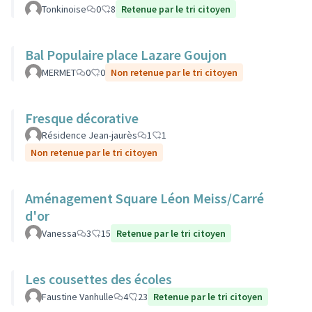
Tonkinoise
0
8
Retenue par le tri citoyen
Bal Populaire place Lazare Goujon
MERMET
0
0
Non retenue par le tri citoyen
Fresque décorative
Résidence Jean-jaurès
1
1
Non retenue par le tri citoyen
Aménagement Square Léon Meiss/Carré
d'or
Vanessa
3
15
Retenue par le tri citoyen
Les cousettes des écoles
Faustine Vanhulle
4
23
Retenue par le tri citoyen