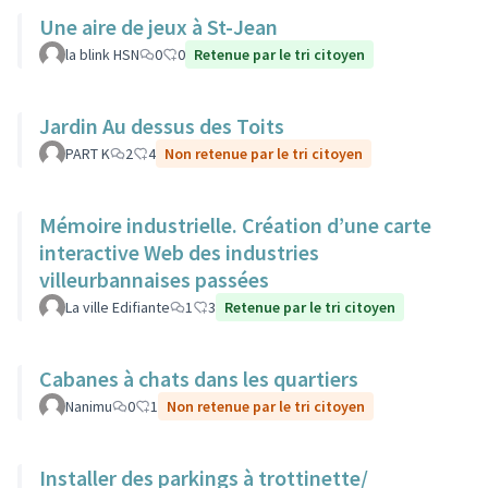
Une aire de jeux à St-Jean
la blink HSN
0
0
Retenue par le tri citoyen
Jardin Au dessus des Toits
PART K
2
4
Non retenue par le tri citoyen
Mémoire industrielle. Création d’une carte
interactive Web des industries
villeurbannaises passées
La ville Edifiante
1
3
Retenue par le tri citoyen
Cabanes à chats dans les quartiers
Nanimu
0
1
Non retenue par le tri citoyen
Installer des parkings à trottinette/