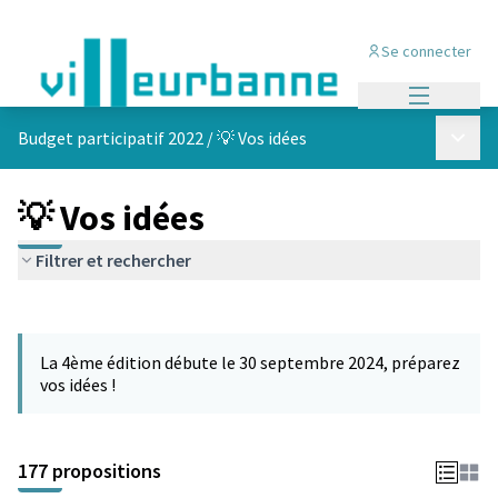
Se connecter
Menu princi
Menu p
Budget participatif 2022
/
💡 Vos idées
💡 Vos idées
Filtrer et rechercher
Passer la carte
Leaflet
|
©
OpenStreetMap
contributors
L'élément suivant est une carte qui présente les éléments de cet
+
La 4ème édition débute le 30 septembre 2024, préparez
−
vos idées !
177 propositions