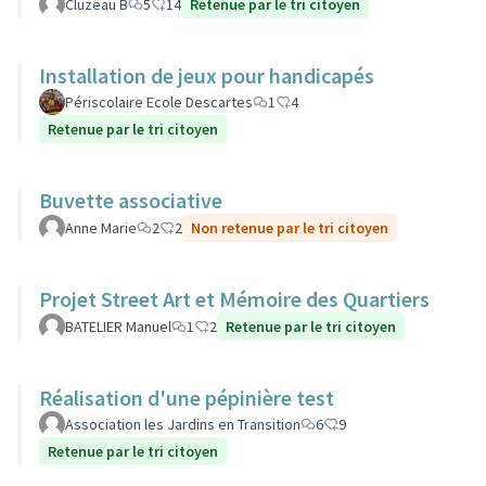
Cluzeau B
5
14
Retenue par le tri citoyen
Installation de jeux pour handicapés
Périscolaire Ecole Descartes
1
4
Retenue par le tri citoyen
Buvette associative
Anne Marie
2
2
Non retenue par le tri citoyen
Projet Street Art et Mémoire des Quartiers
BATELIER Manuel
1
2
Retenue par le tri citoyen
Réalisation d'une pépinière test
Association les Jardins en Transition
6
9
Retenue par le tri citoyen