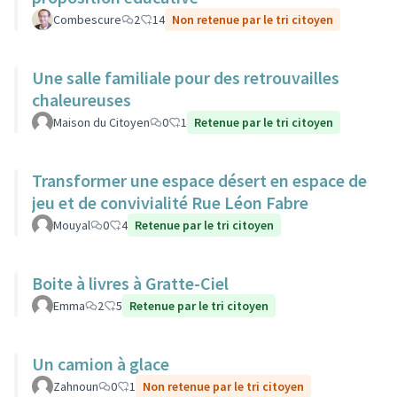
Combescure
2
14
Non retenue par le tri citoyen
Une salle familiale pour des retrouvailles
chaleureuses
Maison du Citoyen
0
1
Retenue par le tri citoyen
Transformer une espace désert en espace de
jeu et de convivialité Rue Léon Fabre
Mouyal
0
4
Retenue par le tri citoyen
Boite à livres à Gratte-Ciel
Emma
2
5
Retenue par le tri citoyen
Un camion à glace
Zahnoun
0
1
Non retenue par le tri citoyen