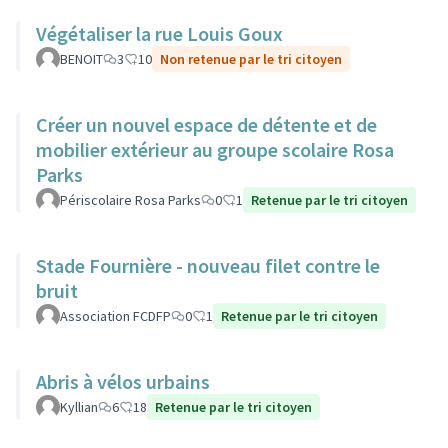
Végétaliser la rue Louis Goux
BENOIT
3
10
Non retenue par le tri citoyen
Créer un nouvel espace de détente et de
mobilier extérieur au groupe scolaire Rosa
Parks
Périscolaire Rosa Parks
0
1
Retenue par le tri citoyen
Stade Fournière - nouveau filet contre le
bruit
Association FCDFP
0
1
Retenue par le tri citoyen
Abris à vélos urbains
Kyllian
6
18
Retenue par le tri citoyen