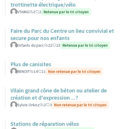
trottinette électrique/vélo
VTAING
2
2
Retenue par le tri citoyen
Faire du Parc du Centre un lieu convivial et
secure pour nos enfants
Enfants du parc
22
23
Retenue par le tri citoyen
Plus de canisites
BENOIT
14
11
Non retenue par le tri citoyen
Vilain grand cône de béton ou atelier de
création et d'expression ...?
Sylvie Orkisz
2
3
Non retenue par le tri citoyen
Stations de réparation vélos