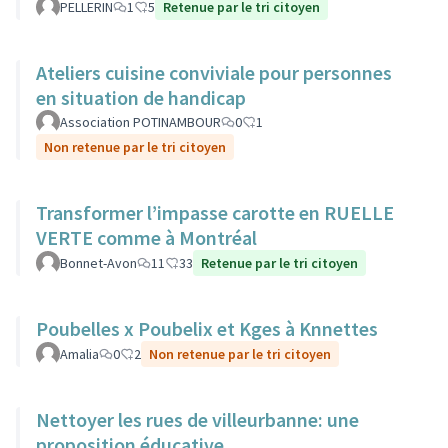
PELLERIN
1
5
Retenue par le tri citoyen
Ateliers cuisine conviviale pour personnes
en situation de handicap
Association POTINAMBOUR
0
1
Non retenue par le tri citoyen
Transformer l’impasse carotte en RUELLE
VERTE comme à Montréal
Bonnet-Avon
11
33
Retenue par le tri citoyen
Poubelles x Poubelix et Kges à Knnettes
Amalia
0
2
Non retenue par le tri citoyen
Nettoyer les rues de villeurbanne: une
proposition éducative