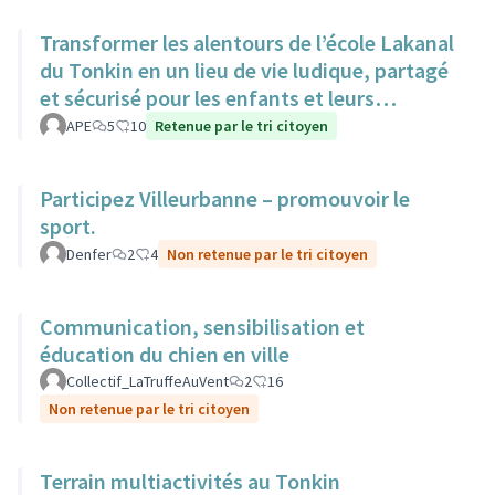
Transformer les alentours de l’école Lakanal
du Tonkin en un lieu de vie ludique, partagé
et sécurisé pour les enfants et leurs
familles.
APE
5
10
Retenue par le tri citoyen
Participez Villeurbanne – promouvoir le
sport.
Denfer
2
4
Non retenue par le tri citoyen
Communication, sensibilisation et
éducation du chien en ville
Collectif_LaTruffeAuVent
2
16
Non retenue par le tri citoyen
Terrain multiactivités au Tonkin