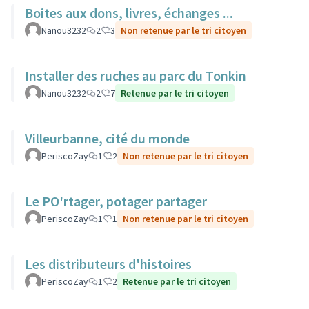
Boites aux dons, livres, échanges ...
Nanou3232
2
3
Non retenue par le tri citoyen
Installer des ruches au parc du Tonkin
Nanou3232
2
7
Retenue par le tri citoyen
Villeurbanne, cité du monde
PeriscoZay
1
2
Non retenue par le tri citoyen
Le PO'rtager, potager partager
PeriscoZay
1
1
Non retenue par le tri citoyen
Les distributeurs d'histoires
PeriscoZay
1
2
Retenue par le tri citoyen