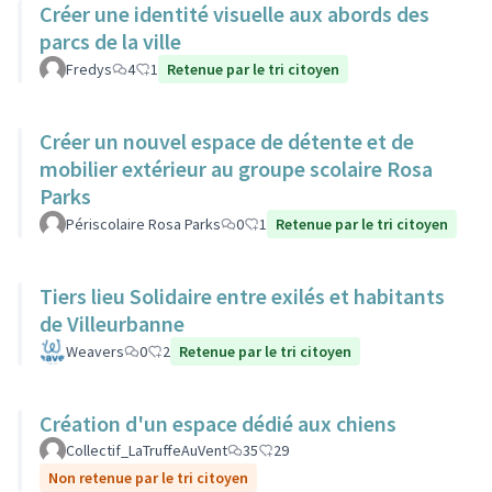
Créer une identité visuelle aux abords des
parcs de la ville
Fredys
4
1
Retenue par le tri citoyen
Créer un nouvel espace de détente et de
mobilier extérieur au groupe scolaire Rosa
Parks
Périscolaire Rosa Parks
0
1
Retenue par le tri citoyen
Tiers lieu Solidaire entre exilés et habitants
de Villeurbanne
Weavers
0
2
Retenue par le tri citoyen
Création d'un espace dédié aux chiens
Collectif_LaTruffeAuVent
35
29
Non retenue par le tri citoyen