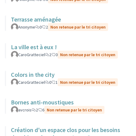
Terrasse aménagée
Anonyme
0
2
Non retenue par le tri citoyen
La ville est à eux !
CaroGratteciel
2
0
Non retenue par le tri citoyen
Colors in the city
CaroGratteciel
0
1
Non retenue par le tri citoyen
Bornes anti-moustiques
avcrois
2
6
Non retenue par le tri citoyen
Création d'un espace clos pour les besoins