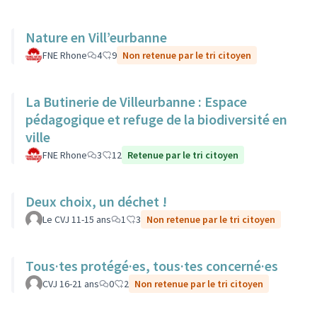
Nature en Vill’eurbanne
FNE Rhone
4
9
Non retenue par le tri citoyen
La Butinerie de Villeurbanne : Espace
pédagogique et refuge de la biodiversité en
ville
FNE Rhone
3
12
Retenue par le tri citoyen
Deux choix, un déchet !
Le CVJ 11-15 ans
1
3
Non retenue par le tri citoyen
Tous·tes protégé·es, tous·tes concerné·es
CVJ 16-21 ans
0
2
Non retenue par le tri citoyen