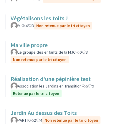
Végétalisons les toits !
M.
4
3
Non retenue par le tri citoyen
Ma ville propre
Le groupe des enfants de la MJC
0
3
Non retenue par le tri citoyen
Réalisation d'une pépinière test
Association les Jardins en Transition
6
9
Retenue par le tri citoyen
Jardin Au dessus des Toits
PART K
2
4
Non retenue par le tri citoyen