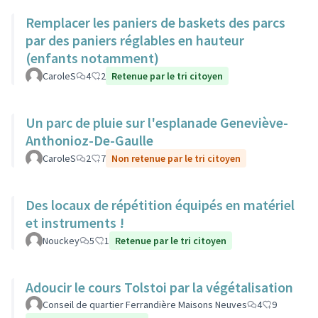
Remplacer les paniers de baskets des parcs
par des paniers réglables en hauteur
(enfants notamment)
CaroleS
4
2
Retenue par le tri citoyen
Un parc de pluie sur l'esplanade Geneviève-
Anthonioz-De-Gaulle
CaroleS
2
7
Non retenue par le tri citoyen
Des locaux de répétition équipés en matériel
et instruments !
Nouckey
5
1
Retenue par le tri citoyen
Adoucir le cours Tolstoi par la végétalisation
Conseil de quartier Ferrandière Maisons Neuves
4
9