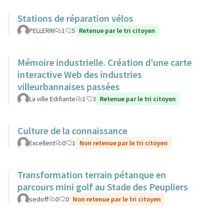
Stations de réparation vélos
PELLERIN
1
5
Retenue par le tri citoyen
Mémoire industrielle. Création d’une carte
interactive Web des industries
villeurbannaises passées
La ville Edifiante
1
3
Retenue par le tri citoyen
Culture de la connaissance
Excellent
0
1
Non retenue par le tri citoyen
Transformation terrain pétanque en
parcours mini golf au Stade des Peupliers
sedoff
0
0
Non retenue par le tri citoyen