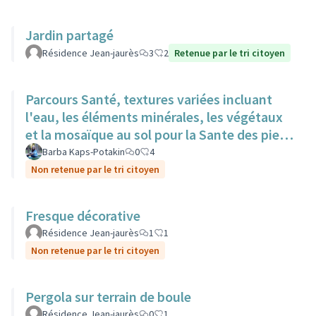
Jardin partagé
Résidence Jean-jaurès
3
2
Retenue par le tri citoyen
Parcours Santé, textures variées incluant
l'eau, les éléments minérales, les végétaux
et la mosaïque au sol pour la Sante des pieds
nus.
Barba Kaps-Potakin
0
4
Non retenue par le tri citoyen
Fresque décorative
Résidence Jean-jaurès
1
1
Non retenue par le tri citoyen
Pergola sur terrain de boule
Résidence Jean-jaurès
0
1