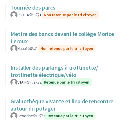
Tournée des parcs
PART K
0
1
Non retenue par le tri citoyen
Mettre des bancs devant le collège Morice
Leroux
Haua
0
1
Non retenue par le tri citoyen
Installer des parkings à trottinette/
trottinette électrique/vélo
VTAING
2
2
Retenue par le tri citoyen
Grainothèque vivante et lieu de rencontre
autour du potager
Séverine
1
3
Retenue par le tri citoyen