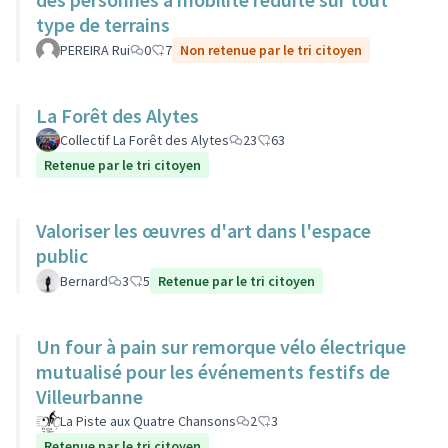
type de terrains
PEREIRA Rui
0
7
Non retenue par le tri citoyen
La Forêt des Alytes
Collectif La Forêt des Alytes
23
63
Retenue par le tri citoyen
Valoriser les œuvres d'art dans l'espace
public
Bernard
3
5
Retenue par le tri citoyen
Un four à pain sur remorque vélo électrique
mutualisé pour les événements festifs de
Villeurbanne
La Piste aux Quatre Chansons
2
3
Retenue par le tri citoyen