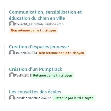
Communication, sensibilisation et
éducation du chien en ville
Collectif_LaTruffeAuVent
2
16
Non retenue par le tri citoyen
Creation d'espaces jeunesse
Bouaziz
1
4
Non retenue par le tri citoyen
Création d'un Pumptrack
Paul
2
8
Retenue par le tri citoyen
Les cousettes des écoles
Faustine Vanhulle
4
23
Retenue par le tri citoyen