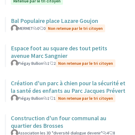
Retenue par le tri citoyen
Bal Populaire place Lazare Goujon
MERMET
0
0
Non retenue par le tri citoyen
Espace foot au square des tout petits
avenue Marc Sangnier
Piégay Bullion
1
2
Non retenue par le tri citoyen
Création d'un parc à chien pour la sécurité et
la santé des enfants au Parc Jacques Prévert
Piégay Bullion
1
1
Non retenue par le tri citoyen
Construction d'un four communal au
quartier des Brosses
Association les 3D "diversité dialogue devenir"
4
8