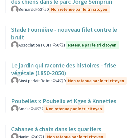
des chiens dans le parc Jorge Semprun
Bernardd
2
0
Non retenue par le tri citoyen
Stade Fournière - nouveau filet contre le
bruit
Association FCDFP
0
1
Retenue par le tri citoyen
Le jardin qui raconte des histoires - frise
végétale (1850-2050)
Ainsi parlait Botma
4
9
Non retenue par le tri citoyen
Poubelles x Poubelix et Kges à Knnettes
Amalia
0
2
Non retenue par le tri citoyen
Cabanes à chats dans les quartiers
Nanimu
0
1
Non retenue par le tri citoyen