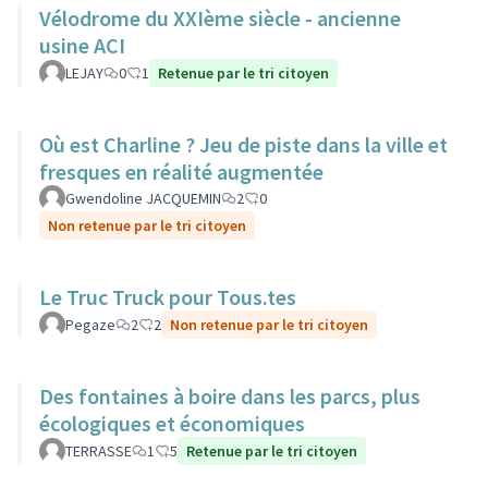
Vélodrome du XXIème siècle - ancienne
usine ACI
LEJAY
0
1
Retenue par le tri citoyen
Où est Charline ? Jeu de piste dans la ville et
fresques en réalité augmentée
Gwendoline JACQUEMIN
2
0
Non retenue par le tri citoyen
Le Truc Truck pour Tous.tes
Pegaze
2
2
Non retenue par le tri citoyen
Des fontaines à boire dans les parcs, plus
écologiques et économiques
TERRASSE
1
5
Retenue par le tri citoyen