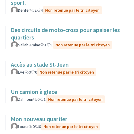
sport.
Denfer
2
4
Non retenue par le tri citoyen
Des circuits de moto-cross pour apaiser les
quartiers
Sallah Amine
1
1
Non retenue par le tri citoyen
Accès au stade St-Jean
Eve
0
0
Non retenue par le tri citoyen
Un camion à glace
Zahnoun
0
1
Non retenue par le tri citoyen
Mon nouveau quartier
Louna
0
0
Non retenue par le tri citoyen