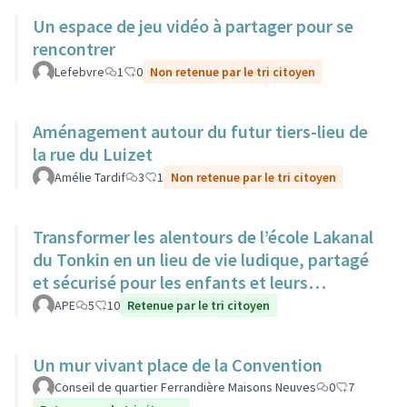
Un espace de jeu vidéo à partager pour se
rencontrer
Lefebvre
1
0
Non retenue par le tri citoyen
Aménagement autour du futur tiers-lieu de
la rue du Luizet
Amélie Tardif
3
1
Non retenue par le tri citoyen
Transformer les alentours de l’école Lakanal
du Tonkin en un lieu de vie ludique, partagé
et sécurisé pour les enfants et leurs
familles.
APE
5
10
Retenue par le tri citoyen
Un mur vivant place de la Convention
Conseil de quartier Ferrandière Maisons Neuves
0
7