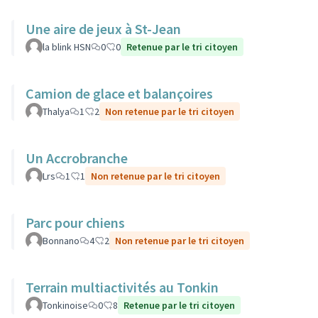
Une aire de jeux à St-Jean
la blink HSN
0
0
Retenue par le tri citoyen
Camion de glace et balançoires
Thalya
1
2
Non retenue par le tri citoyen
Un Accrobranche
Lrs
1
1
Non retenue par le tri citoyen
Parc pour chiens
Bonnano
4
2
Non retenue par le tri citoyen
Terrain multiactivités au Tonkin
Tonkinoise
0
8
Retenue par le tri citoyen