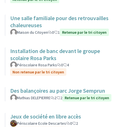
Une salle familiale pour des retrouvailles
chaleureuses
Maison du Citoyen
0
1
Retenue par le tri citoyen
Installation de banc devant le groupe
scolaire Rosa Parks
Périscolaire Rosa Parks
0
4
Non retenue par le tri citoyen
Des balançoires au parc Jorge Semprun
Mathias DELEPIERRE
2
2
Retenue par le tri citoyen
Jeux de société en libre accès
Périscolaire Ecole Descartes
0
2