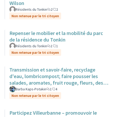
Wilson
Résidents du Tonkin
2
2
Non retenue par le tri citoyen
Repenser le mobilier et la mobilité du parc
de la résidence du Tonkin
Résidents du Tonkin
1
1
Non retenue par le tri citoyen
Transmission et savoir-faire, recyclage
d'eau, lombricompost; faire pousser les
salades, aromates, fruit rouge, fleurs, des
surfaces sur des toits.
Barba Kaps-Potakin
1
4
Non retenue par le tri citoyen
Participez Villeurbanne – promouvoir le