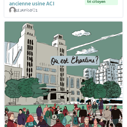
tri citoyen
ancienne usine ACI
LEJAY
0
1