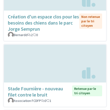
Création d'un espace clos pour les
Non retenue
par le tri
besoins des chiens dans le parc
citoyen
Jorge Semprun
Bernardd
2
0
Stade Fournière - nouveau
Retenue par le
tri citoyen
filet contre le bruit
Association FCDFP
0
1