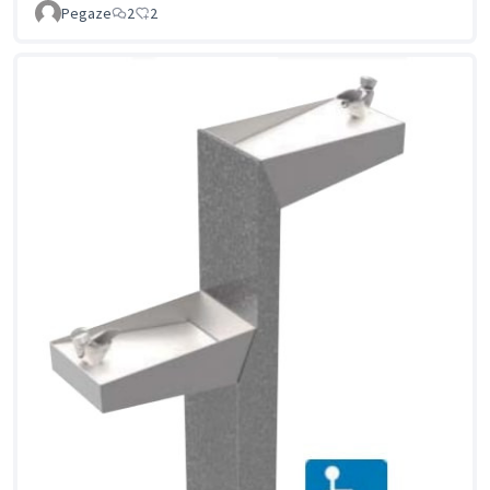
Pegaze
2
2