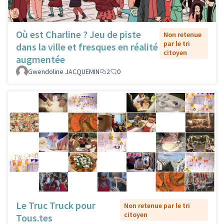
Où est Charline ? Jeu de piste
Non retenue
par le tri
dans la ville et fresques en réalité
citoyen
augmentée
Gwendoline JACQUEMIN
2
0
Le Truc Truck pour
Non retenue par le tri
citoyen
Tous.tes