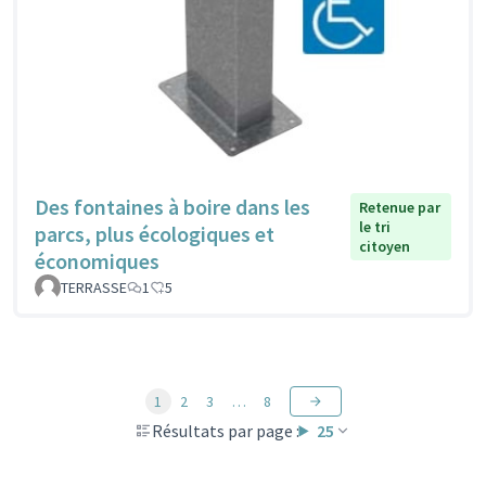
Des fontaines à boire dans les
Retenue par
le tri
parcs, plus écologiques et
citoyen
économiques
TERRASSE
1
5
1
2
3
…
8
Résultats par page :
25