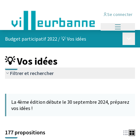
Se connecter
Menu princi
Menu p
Budget participatif 2022
/
💡 Vos idées
💡 Vos idées
Filtrer et rechercher
Passer la carte
Leaflet
|
©
OpenStreetMap
contributors
L'élément suivant est une carte qui présente les éléments de cet
+
La 4ème édition débute le 30 septembre 2024, préparez
−
vos idées !
177 propositions