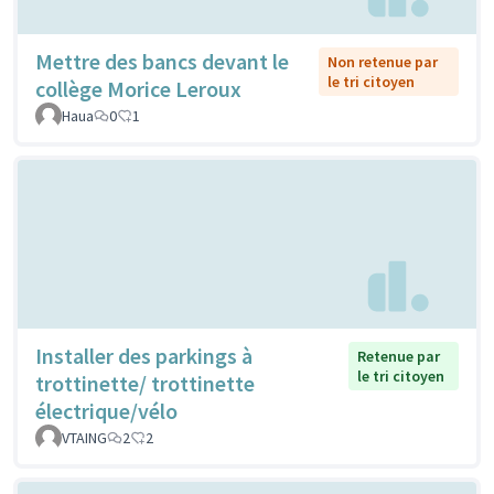
Mettre des bancs devant le
Non retenue par
le tri citoyen
collège Morice Leroux
Haua
0
1
Installer des parkings à
Retenue par
le tri citoyen
trottinette/ trottinette
électrique/vélo
VTAING
2
2