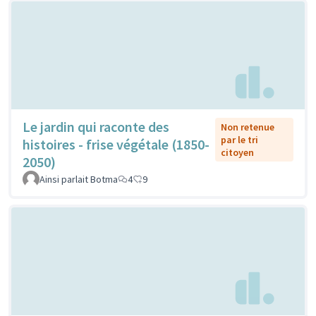
Le jardin qui raconte des
Non retenue
par le tri
histoires - frise végétale (1850-
citoyen
2050)
Ainsi parlait Botma
4
9