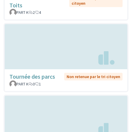
citoyen
Toits
PART K
2
4
Tournée des parcs
Non retenue par le tri citoyen
PART K
0
1