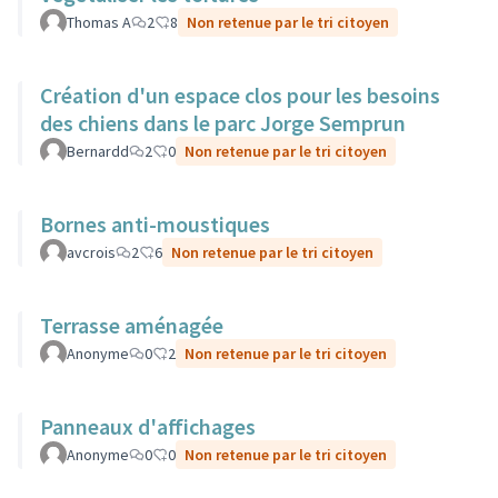
Thomas A
2
8
Non retenue par le tri citoyen
Création d'un espace clos pour les besoins
des chiens dans le parc Jorge Semprun
Bernardd
2
0
Non retenue par le tri citoyen
Bornes anti-moustiques
avcrois
2
6
Non retenue par le tri citoyen
Terrasse aménagée
Anonyme
0
2
Non retenue par le tri citoyen
Panneaux d'affichages
Anonyme
0
0
Non retenue par le tri citoyen