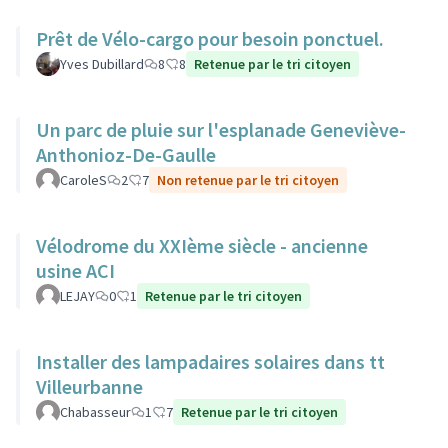
Prêt de Vélo-cargo pour besoin ponctuel.
Yves Dubillard
8
8
Retenue par le tri citoyen
Un parc de pluie sur l'esplanade Geneviève-
Anthonioz-De-Gaulle
CaroleS
2
7
Non retenue par le tri citoyen
Vélodrome du XXIème siècle - ancienne
usine ACI
LEJAY
0
1
Retenue par le tri citoyen
Installer des lampadaires solaires dans tt
Villeurbanne
Chabasseur
1
7
Retenue par le tri citoyen