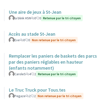
Une aire de jeux à St-Jean
la blink HSN
0
0
Retenue par le tri citoyen
Accès au stade St-Jean
Eve
0
0
Non retenue par le tri citoyen
Remplacer les paniers de baskets des parcs
par des paniers réglables en hauteur
(enfants notamment)
CaroleS
4
2
Retenue par le tri citoyen
Le Truc Truck pour Tous.tes
Pegaze
2
2
Non retenue par le tri citoyen