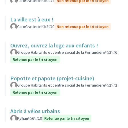
CaroGratteciel
0
1
Non retenue par le tri citoyen
La ville est à eux !
CaroGratteciel
2
0
Non retenue par le tri citoyen
Ouvrez, ouvrez la loge aux enfants !
Groupe Habitants et centre social de la Ferrandière
2
6
Retenue par le tri citoyen
Popotte et papote (projet-cuisine)
Groupe Habitants et centre social de la Ferrandière
2
2
Retenue par le tri citoyen
Abris à vélos urbains
Kyllian
6
18
Retenue par le tri citoyen