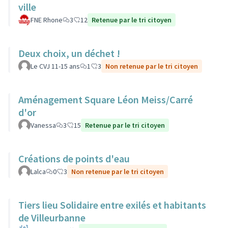
ville
FNE Rhone
3
12
Retenue par le tri citoyen
Deux choix, un déchet !
Le CVJ 11-15 ans
1
3
Non retenue par le tri citoyen
Aménagement Square Léon Meiss/Carré
d'or
Vanessa
3
15
Retenue par le tri citoyen
Créations de points d'eau
Lalca
0
3
Non retenue par le tri citoyen
Tiers lieu Solidaire entre exilés et habitants
de Villeurbanne