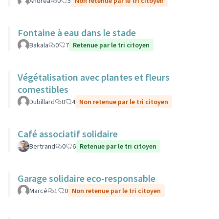
Andrea
0
5
Non retenue par le tri citoyen
Fontaine à eau dans le stade
Bakala
0
7
Retenue par le tri citoyen
Végétalisation avec plantes et fleurs
comestibles
Dubillard
0
4
Non retenue par le tri citoyen
Café associatif solidaire
Bertrand
0
6
Retenue par le tri citoyen
Garage solidaire eco-responsable
Marcé
1
0
Non retenue par le tri citoyen