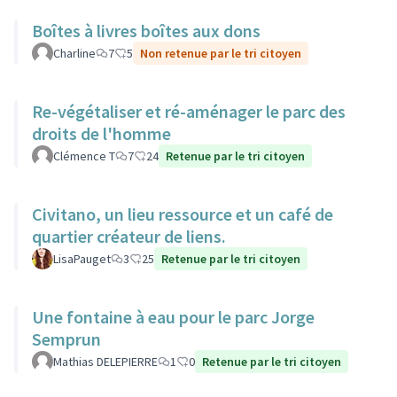
Boîtes à livres boîtes aux dons
Charline
7
5
Non retenue par le tri citoyen
Re-végétaliser et ré-aménager le parc des
droits de l'homme
Clémence T
7
24
Retenue par le tri citoyen
Civitano, un lieu ressource et un café de
quartier créateur de liens.
LisaPauget
3
25
Retenue par le tri citoyen
Une fontaine à eau pour le parc Jorge
Semprun
Mathias DELEPIERRE
1
0
Retenue par le tri citoyen