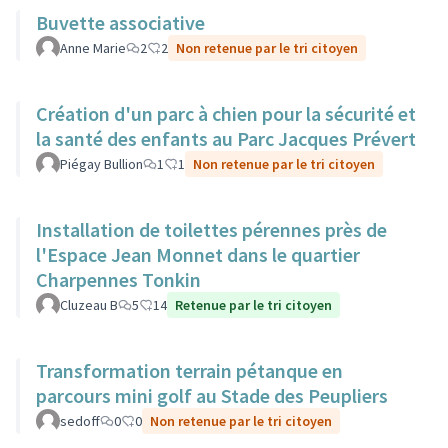
Buvette associative
Anne Marie
2
2
Non retenue par le tri citoyen
Création d'un parc à chien pour la sécurité et
la santé des enfants au Parc Jacques Prévert
Piégay Bullion
1
1
Non retenue par le tri citoyen
Installation de toilettes pérennes près de
l'Espace Jean Monnet dans le quartier
Charpennes Tonkin
Cluzeau B
5
14
Retenue par le tri citoyen
Transformation terrain pétanque en
parcours mini golf au Stade des Peupliers
sedoff
0
0
Non retenue par le tri citoyen