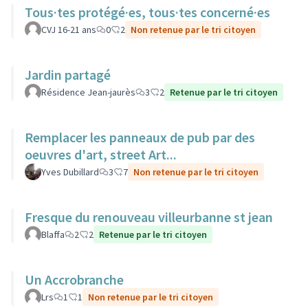
Tous·tes protégé·es, tous·tes concerné·es
CVJ 16-21 ans
0
2
Non retenue par le tri citoyen
Jardin partagé
Résidence Jean-jaurès
3
2
Retenue par le tri citoyen
Remplacer les panneaux de pub par des
oeuvres d'art, street Art...
Yves Dubillard
3
7
Non retenue par le tri citoyen
Fresque du renouveau villeurbanne st jean
Blaffa
2
2
Retenue par le tri citoyen
Un Accrobranche
Lrs
1
1
Non retenue par le tri citoyen