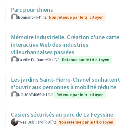
Parc pour chiens
Bonnano
4
2
Non retenue par le tri citoyen
Mémoire industrielle. Création d’une carte
interactive Web des industries
villeurbannaises passées
La ville Edifiante
1
3
Retenue par le tri citoyen
Les jardins Saint-Pierre-Chanel souhaitent
s'ouvrir aux personnes à mobilité réduite
NOUGAT4069
1
1
Retenue par le tri citoyen
Casiers sécurisés au parc de La Feyssine.
Yves Dubillard
0
2
Non retenue par le tri citoyen