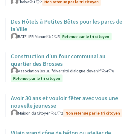
Thalya
1
2
Non retenue par le tri citoyen
Des Hôtels à Petites Bêtes pour les parcs de
la Ville
BATELIER Manuel
2
5
Retenue par le tri citoyen
Construction d'un four communal au
quartier des Brosses
Association les 3D "diversité dialogue devenir"
4
8
Retenue par le tri citoyen
Avoir 30 ans et vouloir fêter avec vous une
nouvelle jeunesse
Maison du Citoyen
1
2
Non retenue par le tri citoyen
Vilain grand cône de béton ou atelier de