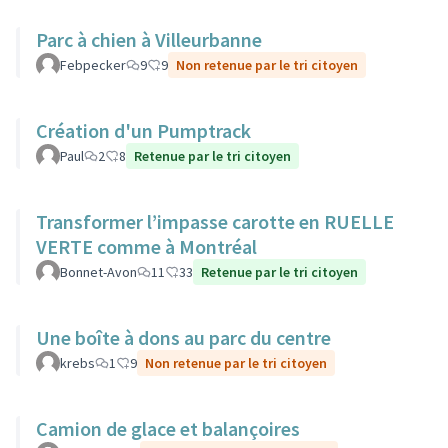
Parc à chien à Villeurbanne
Febpecker
9
9
Non retenue par le tri citoyen
Création d'un Pumptrack
Paul
2
8
Retenue par le tri citoyen
Transformer l’impasse carotte en RUELLE
VERTE comme à Montréal
Bonnet-Avon
11
33
Retenue par le tri citoyen
Une boîte à dons au parc du centre
krebs
1
9
Non retenue par le tri citoyen
Camion de glace et balançoires