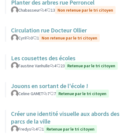
Planter des arbres rue Perroncel
Chabasseur
4
13
Non retenue par le tri citoyen
Circulation rue Docteur Ollier
Cyril
0
1
Non retenue par le tri citoyen
Les cousettes des écoles
Faustine Vanhulle
4
23
Retenue par le tri citoyen
Jouons en sortant de l'école !
Celine GAMET
7
7
Retenue par le tri citoyen
Créer une identité visuelle aux abords des
parcs de la ville
Fredys
4
1
Retenue par le tri citoyen