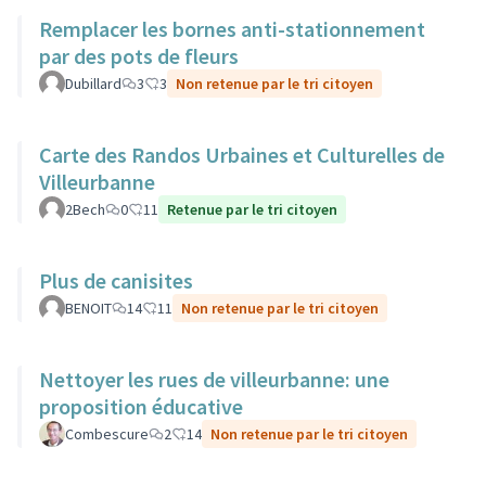
Remplacer les bornes anti-stationnement
par des pots de fleurs
Dubillard
3
3
Non retenue par le tri citoyen
Carte des Randos Urbaines et Culturelles de
Villeurbanne
2Bech
0
11
Retenue par le tri citoyen
Plus de canisites
BENOIT
14
11
Non retenue par le tri citoyen
Nettoyer les rues de villeurbanne: une
proposition éducative
Combescure
2
14
Non retenue par le tri citoyen