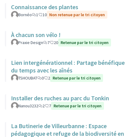
Connaissance des plantes
Bornéo
1
10
Non retenue par le tri citoyen
À chacun son vélo !
Praxie Design
7
20
Retenue par le tri citoyen
Lien intergénérationnel : Partage bénéfique
du temps avec les aînés
TSHOUBAT
0
2
Retenue par le tri citoyen
Installer des ruches au parc du Tonkin
Nanou3232
2
7
Retenue par le tri citoyen
La Butinerie de Villeurbanne : Espace
pédagogique et refuge de la biodiversité en