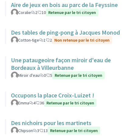
Aire de jeux en bois au parc de la Feyssine
Coralie
2
10
Retenue par le tri citoyen
Des tables de ping-pong à Jacques Monod
Cotton-tige
1
2
Non retenue par le tri citoyen
Une pataugeoire façon miroir d'eau de
Bordeaux à Villeurbanne
Miroir d'eau
0
5
Retenue par le tri citoyen
Occupons la place Croix-Luizet !
Emma
4
36
Retenue par le tri citoyen
Des nichoirs pour les martinets
Chipson
3
13
Retenue par le tri citoyen