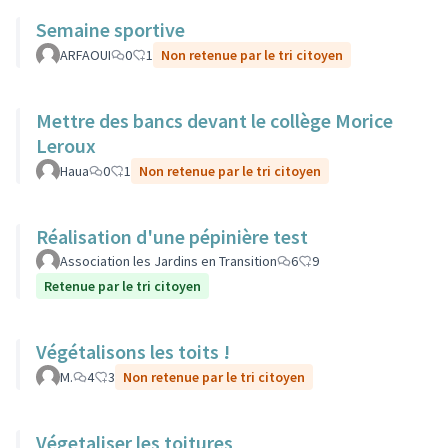
Semaine sportive
ARFAOUI
0
1
Non retenue par le tri citoyen
Mettre des bancs devant le collège Morice
Leroux
Haua
0
1
Non retenue par le tri citoyen
Réalisation d'une pépinière test
Association les Jardins en Transition
6
9
Retenue par le tri citoyen
Végétalisons les toits !
M.
4
3
Non retenue par le tri citoyen
Végetaliser les toitures