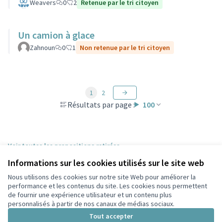
Weavers
0
2
Retenue par le tri citoyen
Un camion à glace
Zahnoun
0
1
Non retenue par le tri citoyen
1
2
Résultats par page :
100
Voir toutes les propositions retirées
Informations sur les cookies utilisés sur le site web
Nous utilisons des cookies sur notre site Web pour améliorer la
Conditions d'utilisation
performance et les contenus du site. Les cookies nous permettent
Paramètres des cookies
de fournir une expérience utilisateur et un contenu plus
Participez Villeurbanne sur X
Participez Villeurbanne sur Facebook
Participez Villeurbanne sur Instagram
Participez Villeurbanne sur YouTube
personnalisés à partir de nos canaux de médias sociaux.
(Lien externe)
(Lien externe)
(Lien externe)
(Lien externe)
Tout accepter