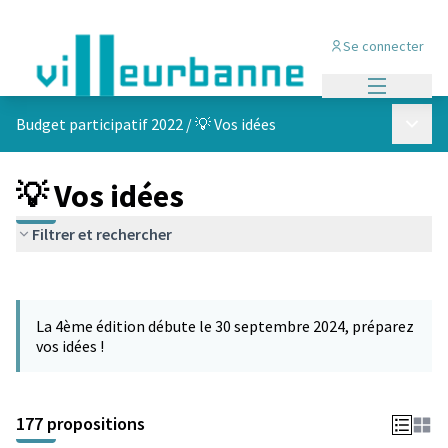
Se connecter
Menu princi
Menu p
Budget participatif 2022
/
💡 Vos idées
💡 Vos idées
Filtrer et rechercher
Passer la carte
Leaflet
|
©
OpenStreetMap
contributors
L'élément suivant est une carte qui présente les éléments de cet
+
La 4ème édition débute le 30 septembre 2024, préparez
−
vos idées !
177 propositions