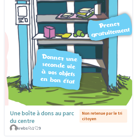
Une boîte à dons au parc
Non retenue par le tri
citoyen
du centre
krebs
1
9