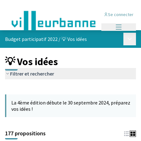
Se connecter
Menu princi
Menu p
Budget participatif 2022
/
💡 Vos idées
💡 Vos idées
Filtrer et rechercher
Passer la carte
Leaflet
|
©
OpenStreetMap
contributors
L'élément suivant est une carte qui présente les éléments de cet
+
La 4ème édition débute le 30 septembre 2024, préparez
−
vos idées !
177 propositions