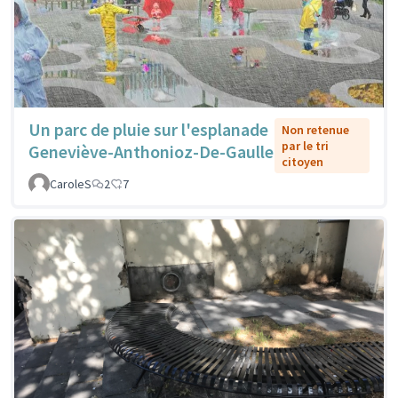
Un parc de pluie sur l'esplanade
Non retenue
par le tri
Geneviève-Anthonioz-De-Gaulle
citoyen
CaroleS
2
7