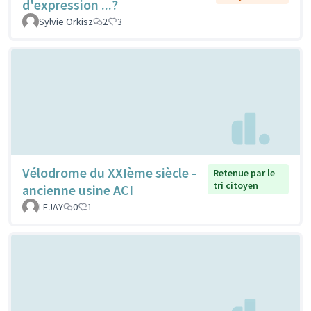
d'expression ...?
Sylvie Orkisz
2
3
Vélodrome du XXIème siècle -
Retenue par le
tri citoyen
ancienne usine ACI
LEJAY
0
1