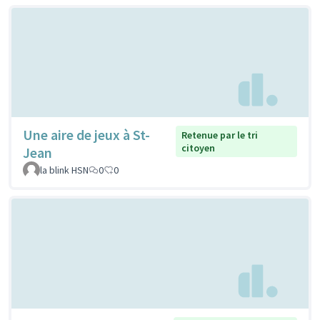
Une aire de jeux à St-
Retenue par le tri
citoyen
Jean
la blink HSN
0
0