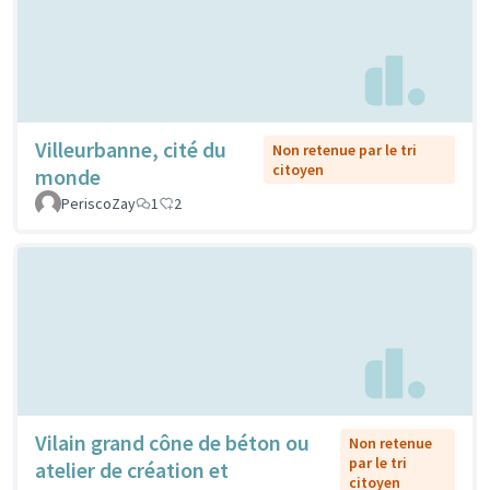
Villeurbanne, cité du
Non retenue par le tri
citoyen
monde
PeriscoZay
1
2
Vilain grand cône de béton ou
Non retenue
par le tri
atelier de création et
citoyen