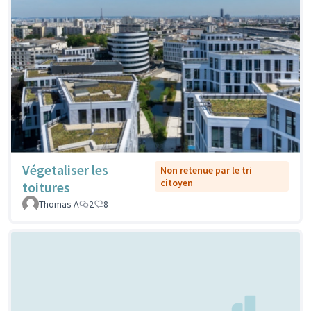
Végetaliser les
Non retenue par le tri
citoyen
toitures
Thomas A
2
8