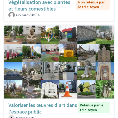
Végétalisation avec plantes
Non retenue par
le tri citoyen
et fleurs comestibles
Dubillard
0
4
Valoriser les œuvres d'art dans
Retenue par le
tri citoyen
l'espace public
Bernard
3
5