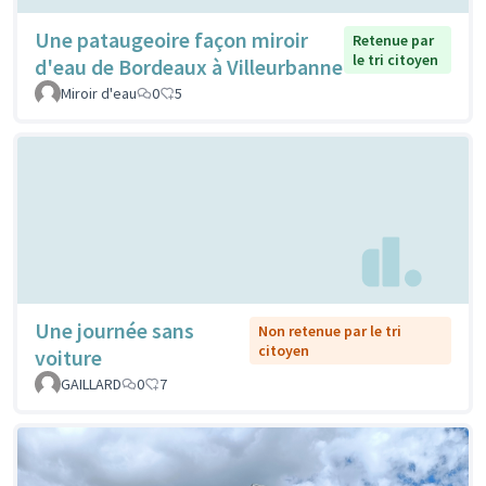
Une pataugeoire façon miroir
Retenue par
le tri citoyen
d'eau de Bordeaux à Villeurbanne
Miroir d'eau
0
5
Une journée sans
Non retenue par le tri
citoyen
voiture
GAILLARD
0
7