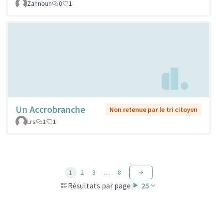
Zahnoun
0
1
Un Accrobranche
Non retenue par le tri citoyen
Lrs
1
1
1
2
3
…
8
Résultats par page :
25