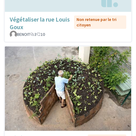
Végétaliser la rue Louis
Non retenue par le tri
citoyen
Goux
BENOIT
3
10