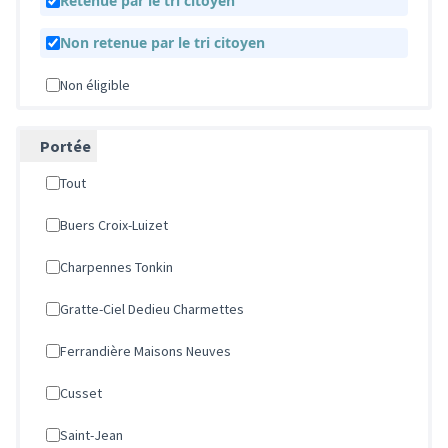
Retenue par le tri citoyen
Non retenue par le tri citoyen
Non éligible
Portée
Tout
Buers Croix-Luizet
Charpennes Tonkin
Gratte-Ciel Dedieu Charmettes
Ferrandière Maisons Neuves
Cusset
Saint-Jean