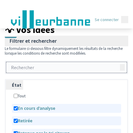
Menu 
Budget participatif 2022
/
💡 Vos idées
Menu
Se connecter
💡 Vos idées
Filtrer et rechercher
Le formulaire ci-dessous filtre dynamiquement les résultats de la recherche
lorsque les conditions de recherche sont modifiées.
État
Tout
En cours d’analyse
Retirée