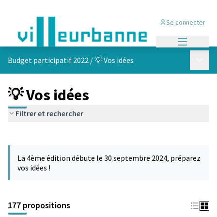
Se connecter
Menu princi
Menu p
Budget participatif 2022
/
💡 Vos idées
💡 Vos idées
Filtrer et rechercher
Passer la carte
Leaflet
|
©
OpenStreetMap
contributors
L'élément suivant est une carte qui présente les éléments de cet
+
La 4ème édition débute le 30 septembre 2024, préparez
−
vos idées !
177 propositions