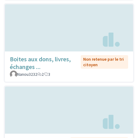
Boites aux dons, livres,
Non retenue par le tri
citoyen
échanges ...
Nanou3232
2
3