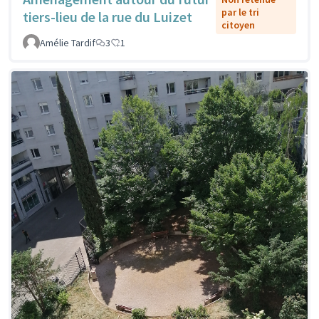
par le tri
tiers-lieu de la rue du Luizet
citoyen
Amélie Tardif
3
1