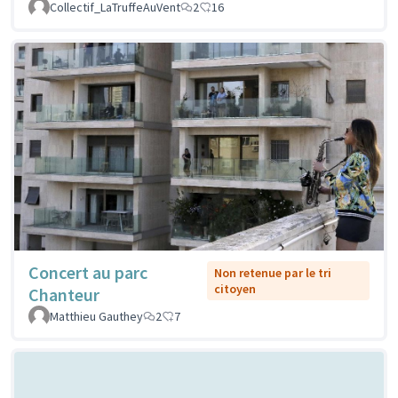
Collectif_LaTruffeAuVent
2
16
Concert au parc
Non retenue par le tri
citoyen
Chanteur
Matthieu Gauthey
2
7