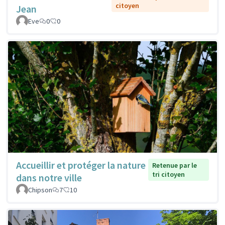
citoyen
Jean
Eve
0
0
Accueillir et protéger la nature
Retenue par le
tri citoyen
dans notre ville
Chipson
7
10