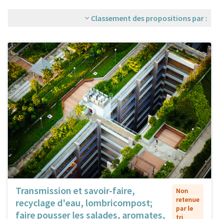
Classement des propositions par :
Transmission et savoir-faire,
Non
retenue
recyclage d'eau, lombricompost;
par le
faire pousser les salades, aromates,
tri