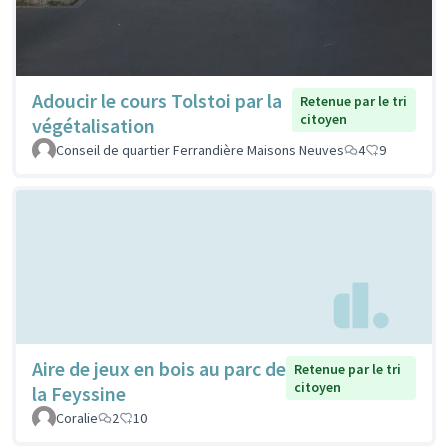
Adoucir le cours Tolstoi par la
Retenue par le tri
citoyen
végétalisation
Conseil de quartier Ferrandière Maisons Neuves
4
9
Aire de jeux en bois au parc de
Retenue par le tri
citoyen
la Feyssine
Coralie
2
10