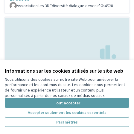
Association les 3D "diversité dialogue devenir"
4
8
Creation d'espaces
Informations sur les cookies utilisés sur le site web
Non retenue par le tri
citoyen
jeunesse
Nous utilisons des cookies sur notre site Web pour améliorer la
performance et les contenus du site. Les cookies nous permettent
Bouaziz
1
4
de fournir une expérience utilisateur et un contenu plus
personnalisés à partir de nos canaux de médias sociaux.
Tout accepter
Accepter seulement les cookies essentiels
Paramètres