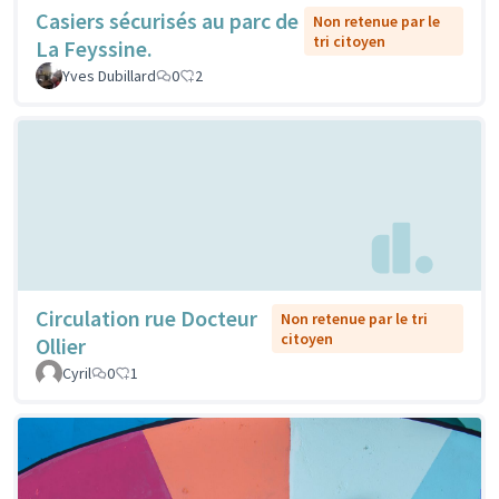
Casiers sécurisés au parc de
Non retenue par le
tri citoyen
La Feyssine.
Yves Dubillard
0
2
Circulation rue Docteur
Non retenue par le tri
citoyen
Ollier
Cyril
0
1