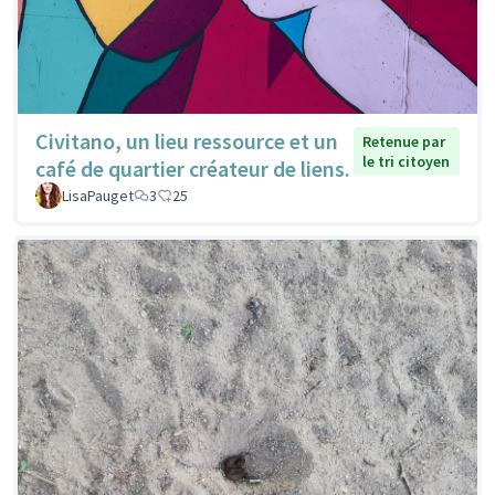
Civitano, un lieu ressource et un
Retenue par
le tri citoyen
café de quartier créateur de liens.
LisaPauget
3
25