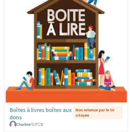
Boîtes à livres boîtes aux
Non retenue par le tri
citoyen
dons
Charline
7
5