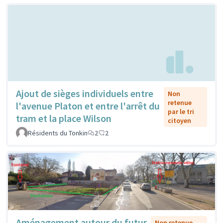
Ajout de sièges individuels entre
Non
retenue
l'avenue Platon et entre l'arrêt du
par le tri
tram et la place Wilson
citoyen
Résidents du Tonkin
2
2
Aménagement autour du futur
Non retenue