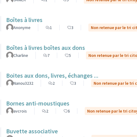
Boîtes à livres
Anonyme
1
3
Non retenue par le tri c
Boîtes à livres boîtes aux dons
Charline
7
5
Non retenue par le tri cit
Boites aux dons, livres, échanges ...
Nanou3232
2
3
Non retenue par le tri 
Bornes anti-moustiques
avcrois
2
6
Non retenue par le tri cit
Buvette associative