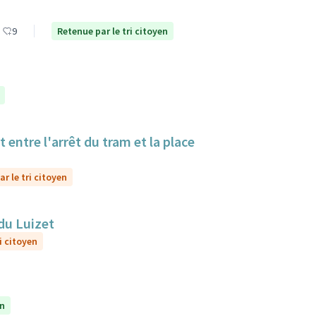
9
Retenue par le tri citoyen
 entre l'arrêt du tram et la place
r le tri citoyen
du Luizet
i citoyen
en