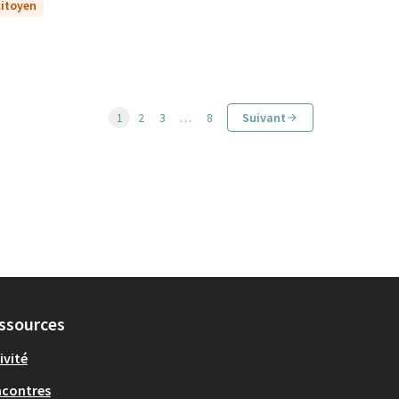
citoyen
1
2
3
…
8
Suivant
ssources
ivité
ncontres