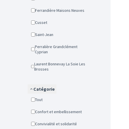
Ferrandière Maisons Neuves
Cusset
Saint-Jean
Perralière Grandclément
Cyprian
Laurent Bonnevay La Soie Les
Brosses
Catégorie
Tout
Confort et embellissement
Convivialité et solidarité