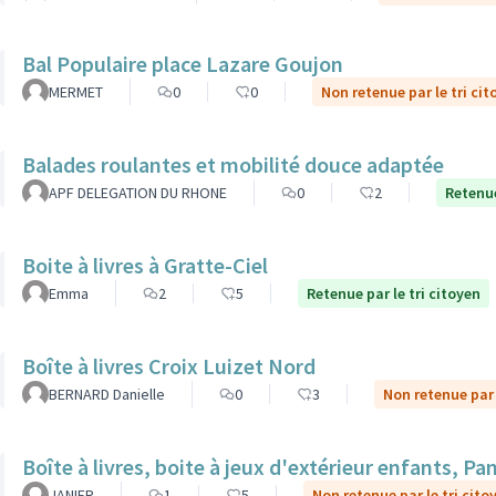
Bal Populaire place Lazare Goujon
MERMET
0
0
Non retenue par le tri cit
Balades roulantes et mobilité douce adaptée
APF DELEGATION DU RHONE
0
2
Retenue
Boite à livres à Gratte-Ciel
Emma
2
5
Retenue par le tri citoyen
Boîte à livres Croix Luizet Nord
BERNARD Danielle
0
3
Non retenue par 
Boîte à livres, boite à jeux d'extérieur enfants, P
JANIER
1
5
Non retenue par le tri cito