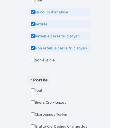
Tout
En cours d’analyse
Retirée
Retenue par le tri citoyen
Non retenue par le tri citoyen
Non éligible
Portée
Tout
Buers Croix-Luizet
Charpennes Tonkin
Gratte-Ciel Dedieu Charmettes