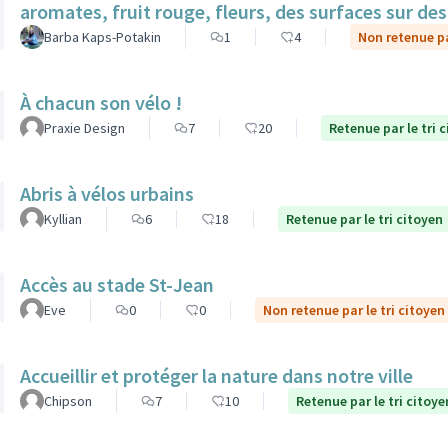
aromates, fruit rouge, fleurs, des surfaces sur des 
Barba Kaps-Potakin
1
4
Non retenue pa
À chacun son vélo !
Praxie Design
7
20
Retenue par le tri 
Abris à vélos urbains
Kyllian
6
18
Retenue par le tri citoyen
Accès au stade St-Jean
Eve
0
0
Non retenue par le tri citoyen
Accueillir et protéger la nature dans notre ville
Chipson
7
10
Retenue par le tri citoye