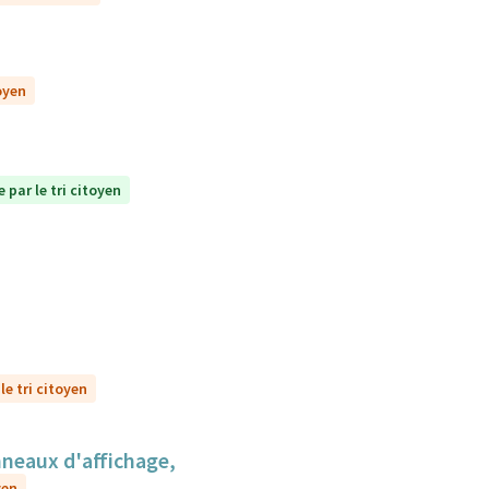
oyen
 par le tri citoyen
le tri citoyen
anneaux d'affichage,
yen