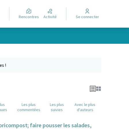
Rencontres
Activité
Se connecter
Leaflet
|
©
OpenStreetMap
contributors
e des points de carte. L'élément peut être utilisé avec un lecteur
es !
lus
Les plus
Les plus
Avec le plus
nues
commentées
suivies
d'auteurs
bricompost; faire pousser les salades,