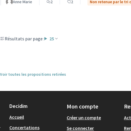
Anne Marie
2
2
Non retenue par le tri 
Résultats par page :
25
Voir toutes les propositions retirées
Decidim
Mon compte
Re
Accueil
Créer un compte
Act
.
Concertations
Se connecter
Re