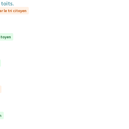
toits.
r le tri citoyen
citoyen
n