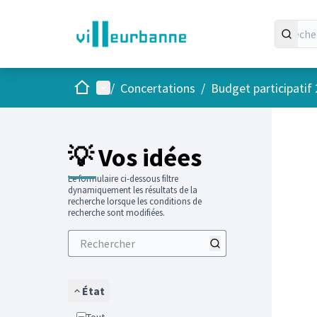
Accueil
Menu principal
/
Concertations
/
Budget participatif
Passer
L'élément
+
−
💡 Vos idées
Le formulaire ci-dessous filtre
dynamiquement les résultats de la
recherche lorsque les conditions de
recherche sont modifiées.
État