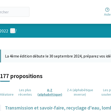
Aide
Menu utilisateur
 2022
/
 la carte
 suivant est une carte qui présente les éléments de cette page comm
La 4ème édition débute le 30 septembre 2024, préparez vos idé
177 propositions
Les plus
A-Z
Z-A (alphabétique
Les p
Aléatoire
récentes
(alphabétique)
inverse)
soute
Transmission et savoir-faire, recyclage d'eau, lom