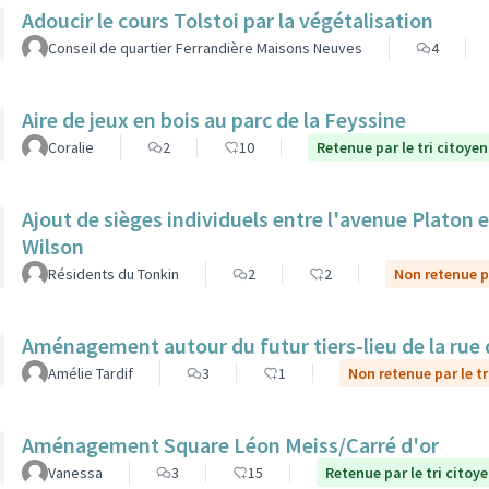
Adoucir le cours Tolstoi par la végétalisation
Conseil de quartier Ferrandière Maisons Neuves
4
Aire de jeux en bois au parc de la Feyssine
Coralie
2
10
Retenue par le tri citoyen
Ajout de sièges individuels entre l'avenue Platon et
Wilson
Résidents du Tonkin
2
2
Non retenue pa
Aménagement autour du futur tiers-lieu de la rue 
Amélie Tardif
3
1
Non retenue par le tr
Aménagement Square Léon Meiss/Carré d'or
Vanessa
3
15
Retenue par le tri citoy