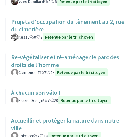
Yves Dubillard
8
8
Retenue par le tri citoyen
Projets d'occupation du tènement au 2, rue
du cimetière
Kessy
8
7
Retenue par le tri citoyen
Re-végétaliser et ré-aménager le parc des
droits de l'homme
Clémence T
7
24
Retenue par le tri citoyen
À chacun son vélo !
Praxie Design
7
20
Retenue par le tri citoyen
Accueillir et protéger la nature dans notre
ville
Chipson
7
10
Retenue par le tri citoyen