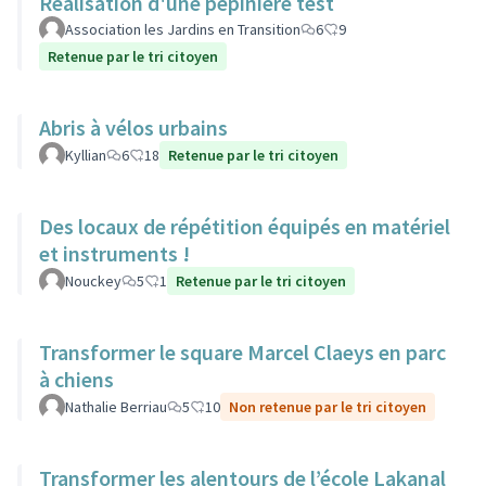
Réalisation d'une pépinière test
Association les Jardins en Transition
6
9
Retenue par le tri citoyen
Abris à vélos urbains
Kyllian
6
18
Retenue par le tri citoyen
Des locaux de répétition équipés en matériel
et instruments !
Nouckey
5
1
Retenue par le tri citoyen
Transformer le square Marcel Claeys en parc
à chiens
Nathalie Berriau
5
10
Non retenue par le tri citoyen
Transformer les alentours de l’école Lakanal