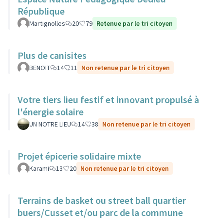
République
Martignolles
20
79
Retenue par le tri citoyen
Plus de canisites
BENOIT
14
11
Non retenue par le tri citoyen
Votre tiers lieu festif et innovant propulsé à
l'énergie solaire
UN NOTRE LIEU
14
38
Non retenue par le tri citoyen
Projet épicerie solidaire mixte
Karami
13
20
Non retenue par le tri citoyen
Terrains de basket ou street ball quartier
buers/Cusset et/ou parc de la commune