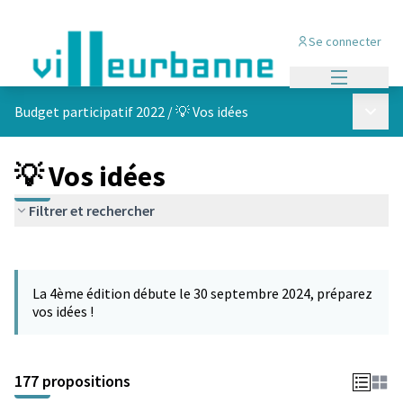
Se connecter
Menu princi
Menu p
Budget participatif 2022
/
💡 Vos idées
💡 Vos idées
Filtrer et rechercher
Passer la carte
Leaflet
|
©
OpenStreetMap
contributors
L'élément suivant est une carte qui présente les éléments de cet
+
La 4ème édition débute le 30 septembre 2024, préparez
−
vos idées !
177 propositions