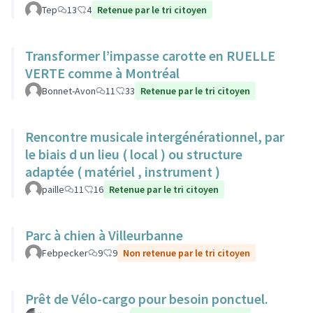
Tep
13
4
Retenue par le tri citoyen
Transformer l’impasse carotte en RUELLE
VERTE comme à Montréal
Bonnet-Avon
11
33
Retenue par le tri citoyen
Rencontre musicale intergénérationnel, par
le biais d un lieu ( local ) ou structure
adaptée ( matériel , instrument )
paille
11
16
Retenue par le tri citoyen
Parc à chien à Villeurbanne
Febpecker
9
9
Non retenue par le tri citoyen
Prêt de Vélo-cargo pour besoin ponctuel.