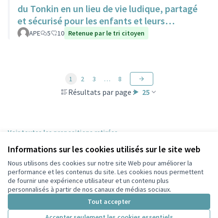
du Tonkin en un lieu de vie ludique, partagé
et sécurisé pour les enfants et leurs
familles.
APE
5
10
Retenue par le tri citoyen
1
2
3
…
8
Résultats par page :
25
Voir toutes les propositions retirées
Informations sur les cookies utilisés sur le site web
Nous utilisons des cookies sur notre site Web pour améliorer la
Conditions d'utilisation
performance et les contenus du site. Les cookies nous permettent
Paramètres des cookies
de fournir une expérience utilisateur et un contenu plus
Participez Villeurbanne sur X
Participez Villeurbanne sur Facebook
Participez Villeurbanne sur Instagram
Participez Villeurbanne sur YouTube
personnalisés à partir de nos canaux de médias sociaux.
(Lien externe)
(Lien externe)
(Lien externe)
(Lien externe)
Tout accepter
Accepter seulement les cookies essentiels