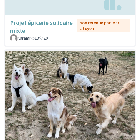
Projet épicerie solidaire
Non retenue par le tri
citoyen
mixte
Karami
13
20