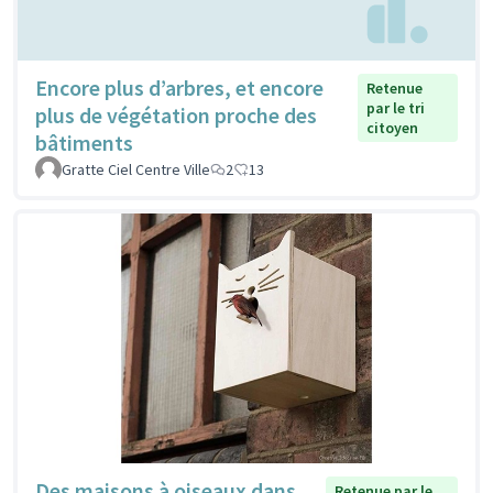
Encore plus d’arbres, et encore
Retenue
par le tri
plus de végétation proche des
citoyen
bâtiments
Gratte Ciel Centre Ville
2
13
Des maisons à oiseaux dans
Retenue par le