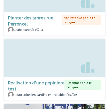
Planter des arbres rue
Non retenue par le tri
citoyen
Perroncel
Chabasseur
4
13
Réalisation d'une pépinière
Retenue par le tri
citoyen
test
Association les Jardins en Transition
6
9