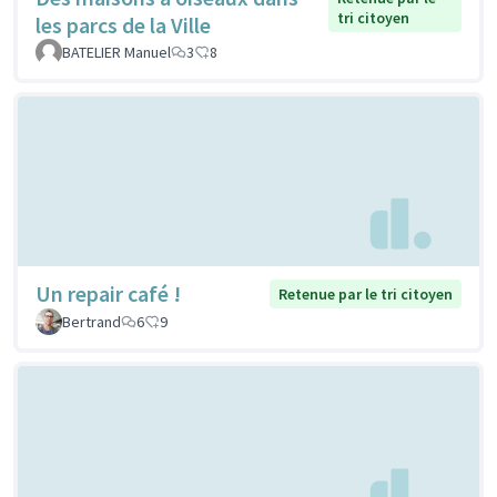
tri citoyen
les parcs de la Ville
BATELIER Manuel
3
8
Un repair café !
Retenue par le tri citoyen
Bertrand
6
9