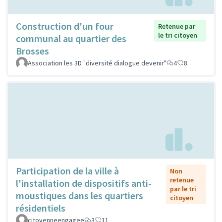
Construction d'un four
Retenue par
le tri citoyen
communal au quartier des
Brosses
Association les 3D "diversité dialogue devenir"
4
8
Participation de la ville à
Non
retenue
l'installation de dispositifs anti-
par le tri
moustiques dans les quartiers
citoyen
résidentiels
citoyenneengagee
3
11