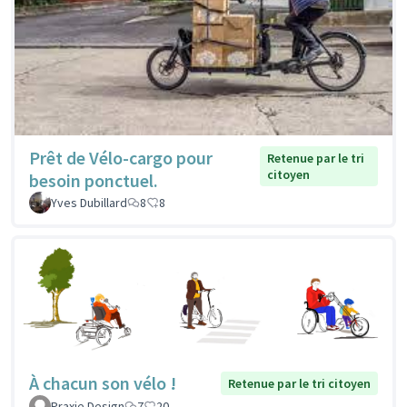
Prêt de Vélo-cargo pour
Retenue par le tri
citoyen
besoin ponctuel.
Yves Dubillard
8
8
À chacun son vélo !
Retenue par le tri citoyen
Praxie Design
7
20