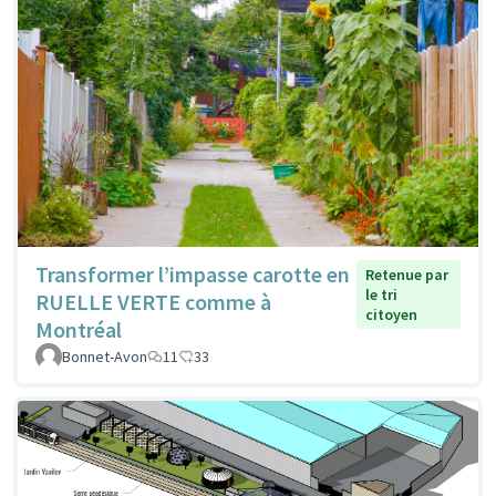
Transformer l’impasse carotte en
Retenue par
le tri
RUELLE VERTE comme à
citoyen
Montréal
Bonnet-Avon
11
33