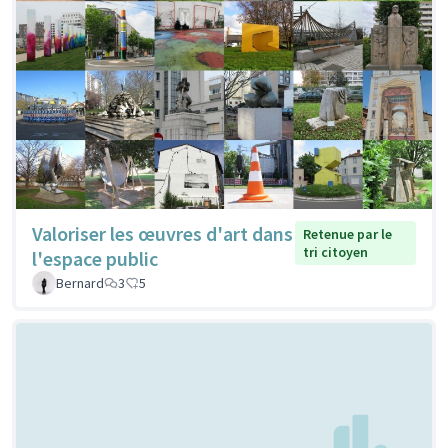
Valoriser les œuvres d'art dans
Retenue par le
tri citoyen
l'espace public
Bernard
3
5