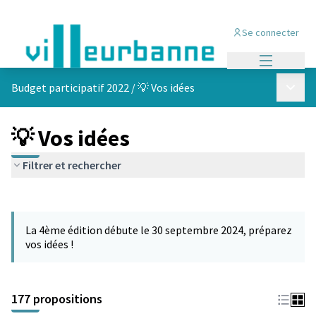
Se connecter
Menu princi
Menu p
Budget participatif 2022
/
💡 Vos idées
💡 Vos idées
Filtrer et rechercher
Passer la carte
Leaflet
|
©
OpenStreetMap
contributors
L'élément suivant est une carte qui présente les éléments de cet
+
La 4ème édition débute le 30 septembre 2024, préparez
−
vos idées !
177 propositions