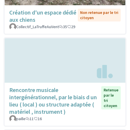
Création d'un espace dédié
Non retenue par le tri
citoyen
aux chiens
Collectif_LaTruffeAuVent
35
29
Rencontre musicale
Retenue
par le
intergénérationnel, par le biais d un
tri
lieu ( local ) ou structure adaptée (
citoyen
matériel , instrument )
paille
11
16