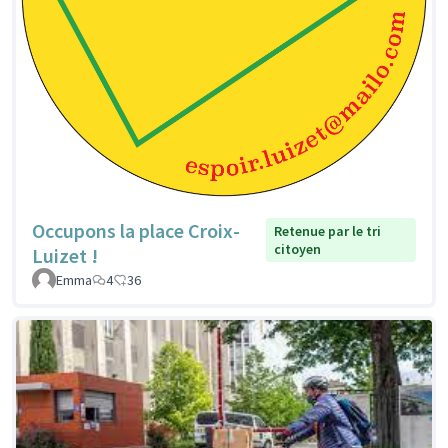
Occupons la place Croix-
Retenue par le tri
citoyen
Luizet !
Emma
4
36