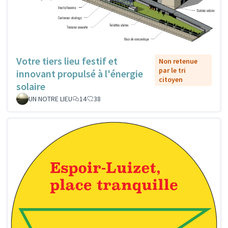
Votre tiers lieu festif et
Non retenue
par le tri
innovant propulsé à l'énergie
citoyen
solaire
UN NOTRE LIEU
14
38