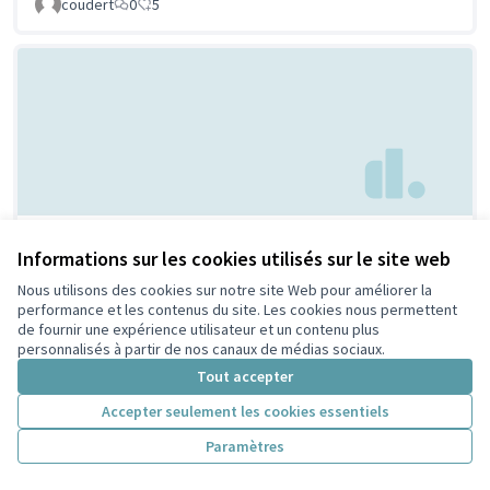
coudert
0
5
Parc à chien à
Non retenue par le tri
Informations sur les cookies utilisés sur le site web
citoyen
Villeurbanne
Nous utilisons des cookies sur notre site Web pour améliorer la
Febpecker
9
9
performance et les contenus du site. Les cookies nous permettent
de fournir une expérience utilisateur et un contenu plus
personnalisés à partir de nos canaux de médias sociaux.
Tout accepter
Accepter seulement les cookies essentiels
Paramètres