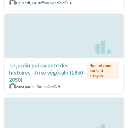
Collectif_LaTruffeAuVent
2
16
Le jardin qui raconte des
Non retenue
par le tri
histoires - frise végétale (1850-
citoyen
2050)
Ainsi parlait Botma
4
9