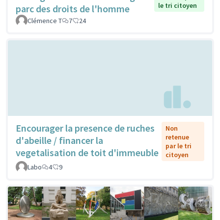
le tri citoyen
parc des droits de l'homme
Clémence T
7
24
Encourager la presence de ruches
Non
retenue
d'abeille / financer la
par le tri
vegetalisation de toit d'immeuble
citoyen
Labo
4
9