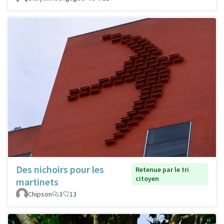
Des nichoirs pour les
Retenue par le tri
citoyen
martinets
Chipson
3
13