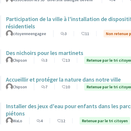
Participation de la ville à l'installation de dispos
résidentiels
citoyenneengagee
3
11
Non retenue pa
Des nichoirs pour les martinets
Chipson
3
13
Retenue par le tri citoye
Accueillir et protéger la nature dans notre ville
Chipson
7
10
Retenue par le tri citoye
Installer des jeux d'eau pour enfants dans les par
piétons
WaLo
4
12
Retenue par le tri citoyen