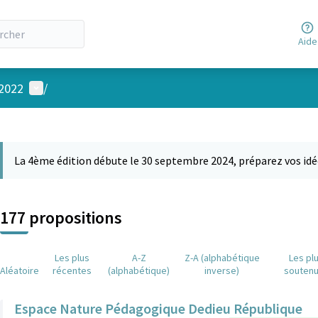
Aide
Menu utilisateur
 2022
/
 la carte
 suivant est une carte qui présente les éléments de cette page comm
La 4ème édition débute le 30 septembre 2024, préparez vos idé
177 propositions
Les plus
A-Z
Z-A (alphabétique
Les pl
Aléatoire
récentes
(alphabétique)
inverse)
souten
Espace Nature Pédagogique Dedieu République