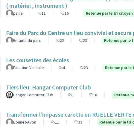
( matériel , instrument )
paille
11
16
Retenue par le tri citoyen
Faire du Parc du Centre un lieu convivial et secure
Enfants du parc
22
23
Retenue par le t
Les cousettes des écoles
Faustine Vanhulle
4
23
Retenue par le t
Tiers lieu: Hangar Computer Club
Hangar Computer Club
1
18
Retenue pa
Transformer l’impasse carotte en RUELLE VERTE
Bonnet-Avon
11
33
Retenue par le tri 