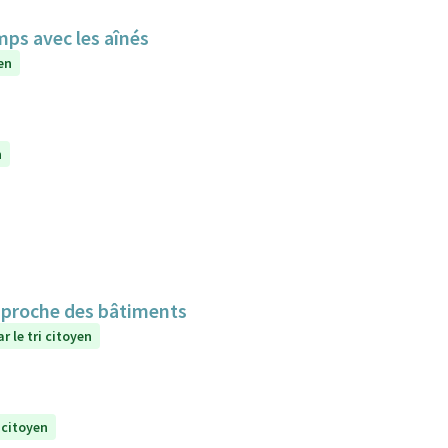
mps avec les aînés
en
n
n proche des bâtiments
r le tri citoyen
 citoyen