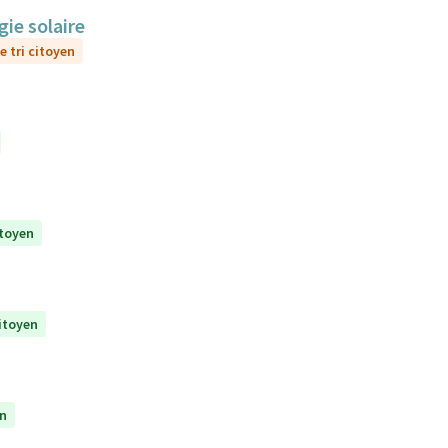
gie solaire
e tri citoyen
itoyen
citoyen
en