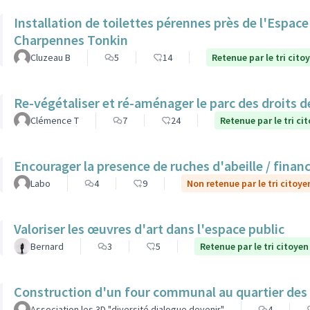
Installation de toilettes pérennes près de l'Espac
Charpennes Tonkin
Cluzeau B
5
14
Retenue par le tri cito
Re-végétaliser et ré-aménager le parc des droits 
Clémence T
7
24
Retenue par le tri ci
Encourager la presence de ruches d'abeille / finan
Labo
4
9
Non retenue par le tri citoye
Valoriser les œuvres d'art dans l'espace public
Bernard
3
5
Retenue par le tri citoyen
Construction d'un four communal au quartier des
Association les 3D "diversité dialogue devenir"
4