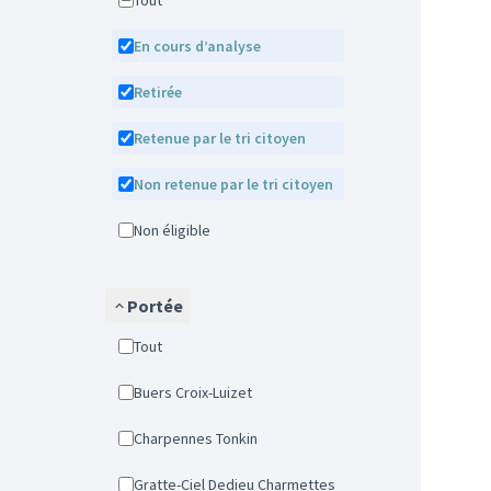
Tout
En cours d’analyse
Retirée
Retenue par le tri citoyen
Non retenue par le tri citoyen
Non éligible
Portée
Tout
Buers Croix-Luizet
Charpennes Tonkin
Gratte-Ciel Dedieu Charmettes