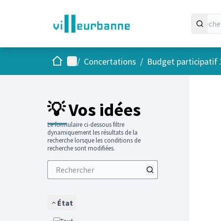
Accueil
Menu principal
/
Concertations
/
Budget participatif
Passer
L'élément
+
−
💡 Vos idées
Le formulaire ci-dessous filtre
dynamiquement les résultats de la
recherche lorsque les conditions de
recherche sont modifiées.
État