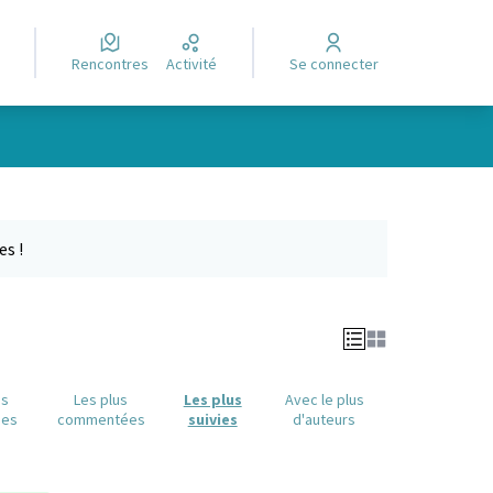
Rencontres
Activité
Se connecter
Leaflet
|
©
OpenStreetMap
contributors
e des points de carte. L'élément peut être utilisé avec un lecteur
es !
us
Les plus
Les plus
Avec le plus
ues
commentées
suivies
d'auteurs