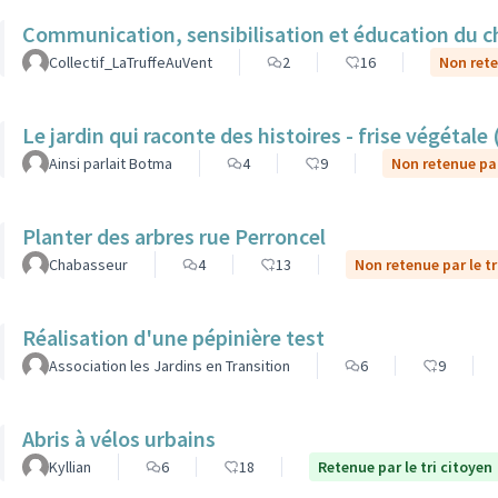
Communication, sensibilisation et éducation du ch
Collectif_LaTruffeAuVent
2
16
Non rete
Le jardin qui raconte des histoires - frise végétale
Ainsi parlait Botma
4
9
Non retenue par
Planter des arbres rue Perroncel
Chabasseur
4
13
Non retenue par le tr
Réalisation d'une pépinière test
Association les Jardins en Transition
6
9
Abris à vélos urbains
Kyllian
6
18
Retenue par le tri citoyen