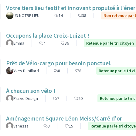
Votre tiers lieu festif et innovant propulsé à l'éner
UN NOTRE LIEU
14
38
Non retenue par l
Occupons la place Croix-Luizet !
Emma
4
36
Retenue par le tri citoyen
Prêt de Vélo-cargo pour besoin ponctuel.
Yves Dubillard
8
8
Retenue par le tri c
À chacun son vélo !
Praxie Design
7
20
Retenue par le tri 
Aménagement Square Léon Meiss/Carré d'or
Vanessa
3
15
Retenue par le tri citoy