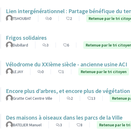
Lien intergénérationnel : Partage bénéfique du te
TSHOUBAT
0
2
Retenue par le tri citoy
Frigos solidaires
Dubillard
3
6
Retenue par le tri citoye
Vélodrome du XXIème siècle - ancienne usine ACI
LEJAY
0
1
Retenue par le tri citoyen
Encore plus d’arbres, et encore plus de végétatio
Gratte Ciel Centre Ville
2
13
Retenue pa
Des maisons à oiseaux dans les parcs de la Ville
BATELIER Manuel
3
8
Retenue par le tri