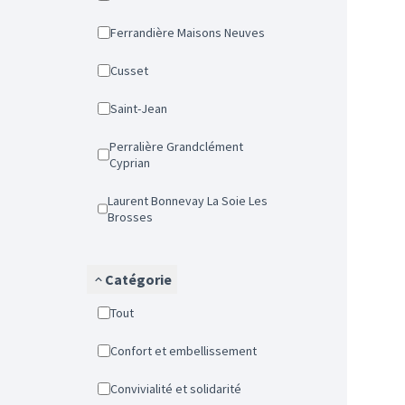
Ferrandière Maisons Neuves
Cusset
Saint-Jean
Perralière Grandclément
Cyprian
Laurent Bonnevay La Soie Les
Brosses
Catégorie
Tout
Confort et embellissement
Convivialité et solidarité