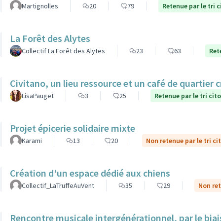
Martignolles
20
79
Retenue par le tri 
La Forêt des Alytes
Collectif La Forêt des Alytes
23
63
Ret
Civitano, un lieu ressource et un café de quartier c
LisaPauget
3
25
Retenue par le tri cit
Projet épicerie solidaire mixte
Karami
13
20
Non retenue par le tri ci
Création d'un espace dédié aux chiens
Collectif_LaTruffeAuVent
35
29
Non ret
Rencontre musicale intergénérationnel, par le biais