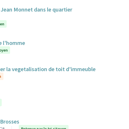
e Jean Monnet dans le quartier
yen
de l'homme
toyen
cer la vegetalisation de toit d'immeuble
n
 Brosses
8
Retenue par le tri citoyen