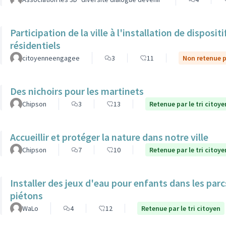
Participation de la ville à l'installation de dispos
résidentiels
citoyenneengagee
3
11
Non retenue pa
Des nichoirs pour les martinets
Chipson
3
13
Retenue par le tri citoye
Accueillir et protéger la nature dans notre ville
Chipson
7
10
Retenue par le tri citoye
Installer des jeux d'eau pour enfants dans les par
piétons
WaLo
4
12
Retenue par le tri citoyen