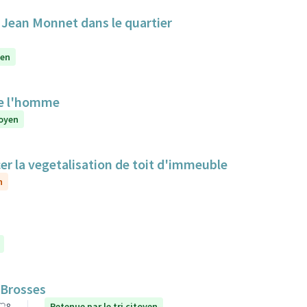
e Jean Monnet dans le quartier
yen
de l'homme
toyen
cer la vegetalisation de toit d'immeuble
n
 Brosses
8
Retenue par le tri citoyen