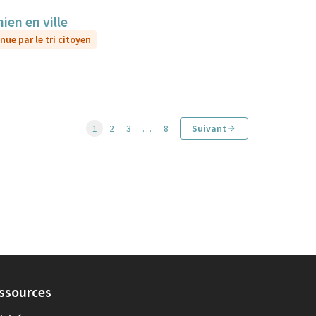
ien en ville
nue par le tri citoyen
1
2
3
…
8
Suivant
ssources