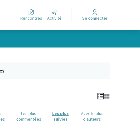
Rencontres
Activité
Se connecter
Leaflet
|
©
OpenStreetMap
contributors
e des points de carte. L'élément peut être utilisé avec un lecteur
es !
us
Les plus
Les plus
Avec le plus
ues
commentées
suivies
d'auteurs