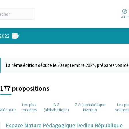
Aide
Menu utilisateur
 2022
/
 la carte
 suivant est une carte qui présente les éléments de cette page comm
La 4ème édition débute le 30 septembre 2024, préparez vos idé
177 propositions
Les plus
A-Z
Z-A (alphabétique
Les pl
Aléatoire
récentes
(alphabétique)
inverse)
souten
Espace Nature Pédagogique Dedieu République