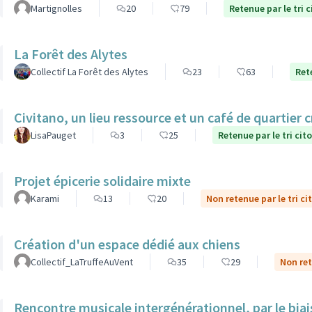
Martignolles
20
79
Retenue par le tri 
La Forêt des Alytes
Collectif La Forêt des Alytes
23
63
Ret
Civitano, un lieu ressource et un café de quartier c
LisaPauget
3
25
Retenue par le tri cit
Projet épicerie solidaire mixte
Karami
13
20
Non retenue par le tri ci
Création d'un espace dédié aux chiens
Collectif_LaTruffeAuVent
35
29
Non ret
Rencontre musicale intergénérationnel, par le biais