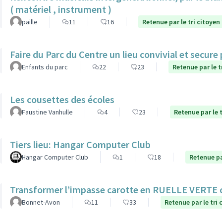
( matériel , instrument )
paille
11
16
Retenue par le tri citoyen
Faire du Parc du Centre un lieu convivial et secure
Enfants du parc
22
23
Retenue par le t
Les cousettes des écoles
Faustine Vanhulle
4
23
Retenue par le t
Tiers lieu: Hangar Computer Club
Hangar Computer Club
1
18
Retenue pa
Transformer l’impasse carotte en RUELLE VERTE
Bonnet-Avon
11
33
Retenue par le tri 