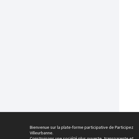
Bienvenue sur la plate-forme participative de Participez
Villeurbanne.
Construisons une société plus ouverte, transparente et