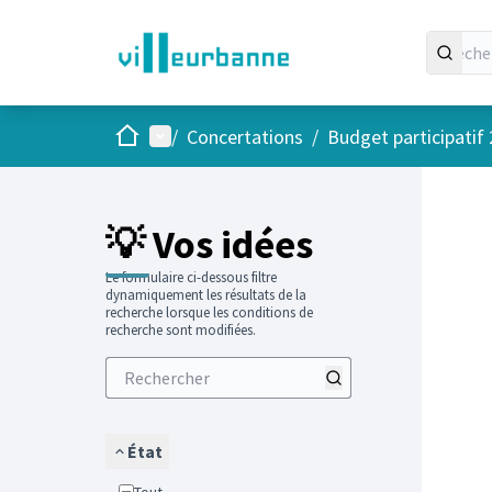
Accueil
Menu principal
/
Concertations
/
Budget participatif
Passer
L'élément
+
−
💡 Vos idées
Le formulaire ci-dessous filtre
dynamiquement les résultats de la
recherche lorsque les conditions de
recherche sont modifiées.
État