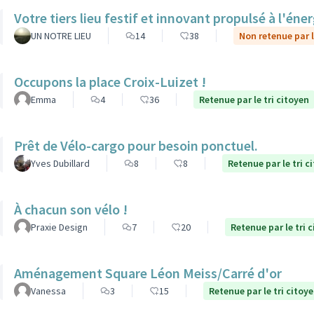
Votre tiers lieu festif et innovant propulsé à l'éner
UN NOTRE LIEU
14
38
Non retenue par l
Occupons la place Croix-Luizet !
Emma
4
36
Retenue par le tri citoyen
Prêt de Vélo-cargo pour besoin ponctuel.
Yves Dubillard
8
8
Retenue par le tri c
À chacun son vélo !
Praxie Design
7
20
Retenue par le tri 
Aménagement Square Léon Meiss/Carré d'or
Vanessa
3
15
Retenue par le tri citoy