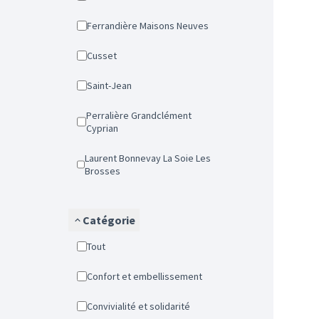
Ferrandière Maisons Neuves
Cusset
Saint-Jean
Perralière Grandclément
Cyprian
Laurent Bonnevay La Soie Les
Brosses
Catégorie
Tout
Confort et embellissement
Convivialité et solidarité