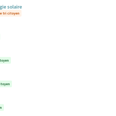
gie solaire
e tri citoyen
itoyen
citoyen
en