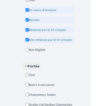
Tout
En cours d’analyse
Retirée
Retenue par le tri citoyen
Non retenue par le tri citoyen
Non éligible
Portée
Tout
Buers Croix-Luizet
Charpennes Tonkin
Gratte-Ciel Dedieu Charmettes