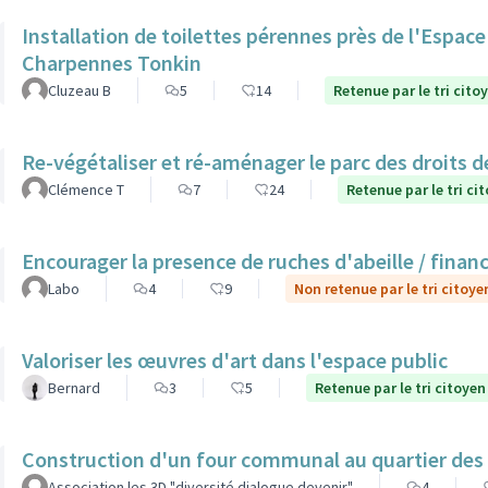
Installation de toilettes pérennes près de l'Espac
Charpennes Tonkin
Cluzeau B
5
14
Retenue par le tri cito
Re-végétaliser et ré-aménager le parc des droits 
Clémence T
7
24
Retenue par le tri ci
Encourager la presence de ruches d'abeille / finan
Labo
4
9
Non retenue par le tri citoye
Valoriser les œuvres d'art dans l'espace public
Bernard
3
5
Retenue par le tri citoyen
Construction d'un four communal au quartier des
Association les 3D "diversité dialogue devenir"
4