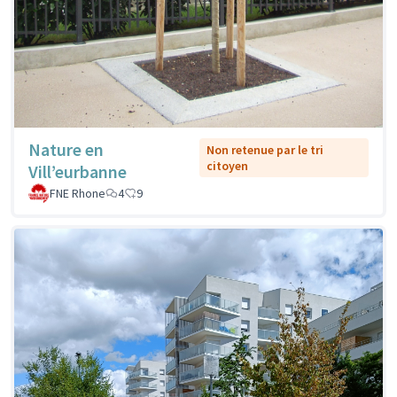
Nature en
Non retenue par le tri
citoyen
Vill’eurbanne
FNE Rhone
4
9