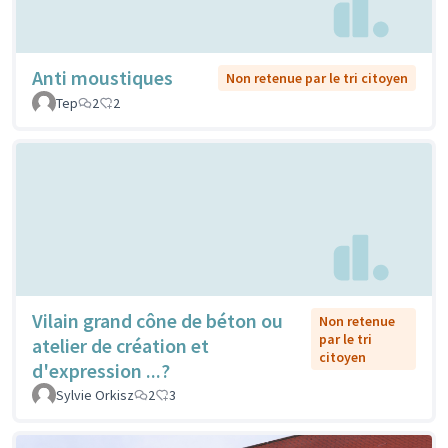
Anti moustiques
Non retenue par le tri citoyen
Tep
2
2
Vilain grand cône de béton ou
Non retenue
par le tri
atelier de création et
citoyen
d'expression ...?
Sylvie Orkisz
2
3