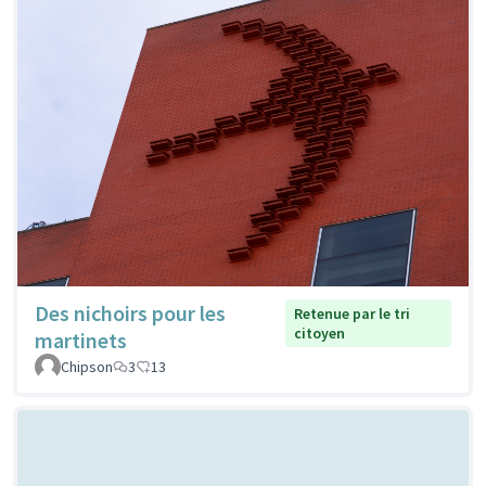
Des nichoirs pour les
Retenue par le tri
citoyen
martinets
Chipson
3
13