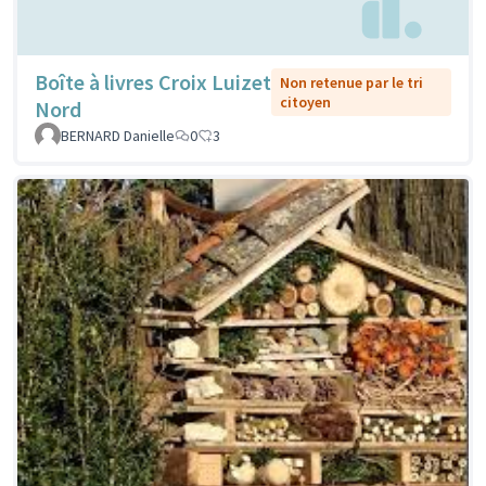
Boîte à livres Croix Luizet
Non retenue par le tri
citoyen
Nord
BERNARD Danielle
0
3