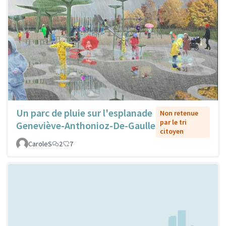
Un parc de pluie sur l'esplanade
Non retenue
par le tri
Geneviève-Anthonioz-De-Gaulle
citoyen
CaroleS
2
7