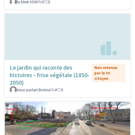
la blink HSN
0
0
Le jardin qui raconte des
Non retenue
par le tri
histoires - frise végétale (1850-
citoyen
2050)
Ainsi parlait Botma
4
9