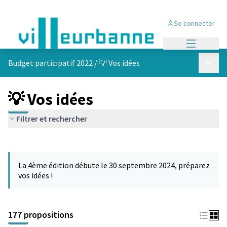
Se connecter
Menu princi
Menu p
Budget participatif 2022
/
💡 Vos idées
💡 Vos idées
Filtrer et rechercher
Passer la carte
Leaflet
|
©
OpenStreetMap
contributors
L'élément suivant est une carte qui présente les éléments de cet
+
La 4ème édition débute le 30 septembre 2024, préparez
−
vos idées !
177 propositions