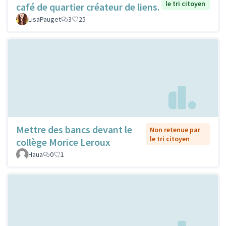
le tri citoyen
café de quartier créateur de liens.
LisaPauget
3
25
Mettre des bancs devant le
Non retenue par
le tri citoyen
collège Morice Leroux
Haua
0
1