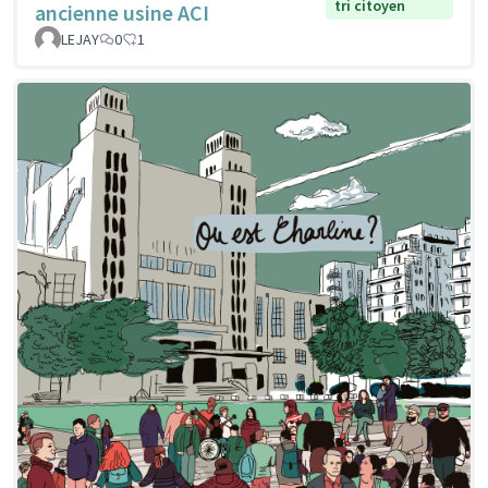
tri citoyen
ancienne usine ACI
LEJAY
0
1