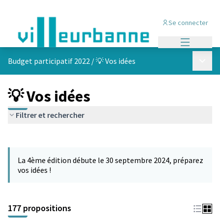
Se connecter
Menu princi
Menu p
Budget participatif 2022
/
💡 Vos idées
💡 Vos idées
Filtrer et rechercher
Passer la carte
Leaflet
|
©
OpenStreetMap
contributors
L'élément suivant est une carte qui présente les éléments de cet
+
La 4ème édition débute le 30 septembre 2024, préparez
−
vos idées !
177 propositions