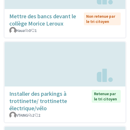
Mettre des bancs devant le
Non retenue par
le tri citoyen
collège Morice Leroux
Haua
0
1
Installer des parkings à
Retenue par
le tri citoyen
trottinette/ trottinette
électrique/vélo
VTAING
2
2