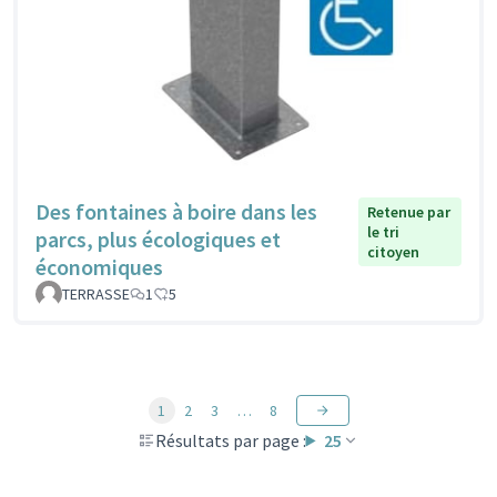
Des fontaines à boire dans les
Retenue par
le tri
parcs, plus écologiques et
citoyen
économiques
TERRASSE
1
5
1
2
3
…
8
Résultats par page :
25