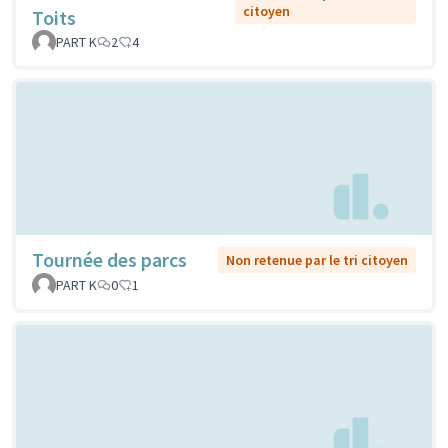
citoyen
Toits
PART K
2
4
Tournée des parcs
Non retenue par le tri citoyen
PART K
0
1