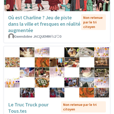
Où est Charline ? Jeu de piste
Non retenue
par le tri
dans la ville et fresques en réalité
citoyen
augmentée
Gwendoline JACQUEMIN
2
0
Le Truc Truck pour
Non retenue par le tri
citoyen
Tous.tes