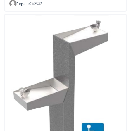
Pegaze
2
2