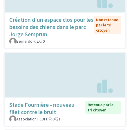
Création d'un espace clos pour les
Non retenue
par le tri
besoins des chiens dans le parc
citoyen
Jorge Semprun
Bernardd
2
0
Stade Fournière - nouveau
Retenue par le
tri citoyen
filet contre le bruit
Association FCDFP
0
1