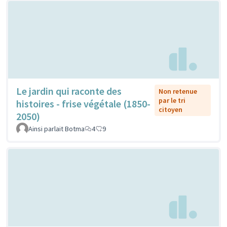
Le jardin qui raconte des
Non retenue
par le tri
histoires - frise végétale (1850-
citoyen
2050)
Ainsi parlait Botma
4
9