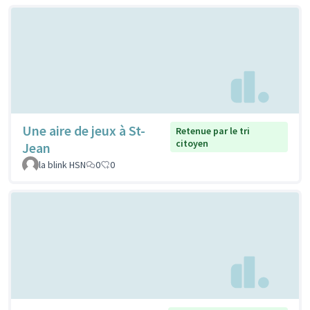
Une aire de jeux à St-
Retenue par le tri
citoyen
Jean
la blink HSN
0
0