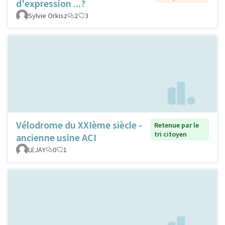
d'expression ...?
Sylvie Orkisz
2
3
Vélodrome du XXIème siècle -
Retenue par le
tri citoyen
ancienne usine ACI
LEJAY
0
1