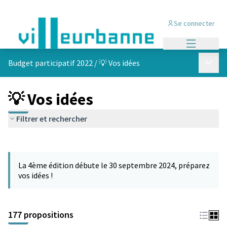
Se connecter
Menu princi
Menu p
Budget participatif 2022
/
💡 Vos idées
💡 Vos idées
Filtrer et rechercher
Passer la carte
Leaflet
|
©
OpenStreetMap
contributors
L'élément suivant est une carte qui présente les éléments de cet
+
La 4ème édition débute le 30 septembre 2024, préparez
−
vos idées !
177 propositions