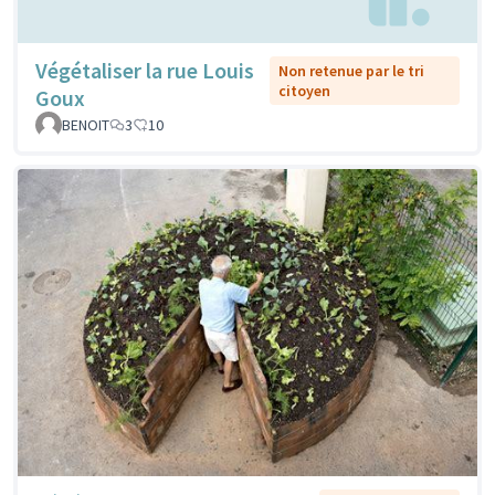
Végétaliser la rue Louis
Non retenue par le tri
citoyen
Goux
BENOIT
3
10