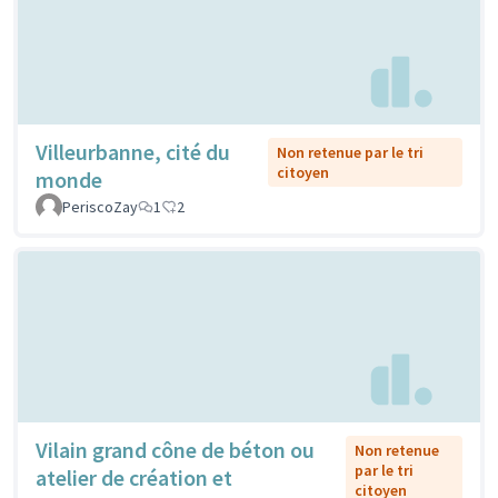
Villeurbanne, cité du
Non retenue par le tri
citoyen
monde
PeriscoZay
1
2
Vilain grand cône de béton ou
Non retenue
par le tri
atelier de création et
citoyen