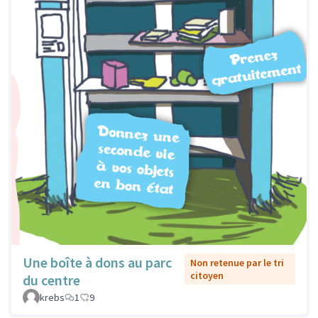
Une boîte à dons au parc
Non retenue par le tri
citoyen
du centre
krebs
1
9