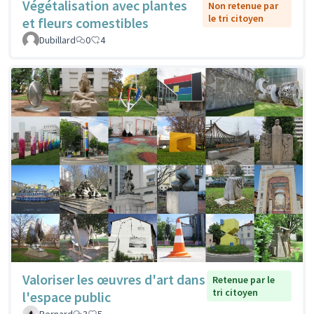
Végétalisation avec plantes
Non retenue par
le tri citoyen
et fleurs comestibles
Dubillard
0
4
Valoriser les œuvres d'art dans
Retenue par le
tri citoyen
l'espace public
Bernard
3
5