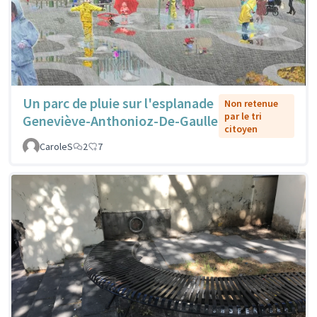
Un parc de pluie sur l'esplanade
Non retenue
par le tri
Geneviève-Anthonioz-De-Gaulle
citoyen
CaroleS
2
7