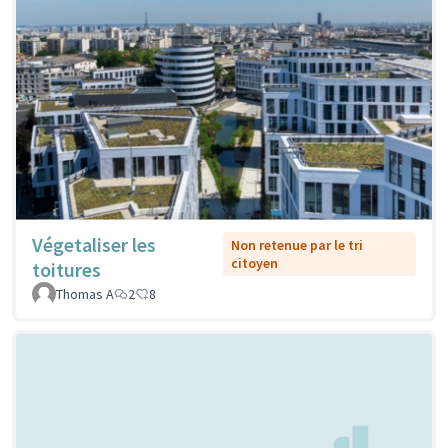
Végetaliser les
Non retenue par le tri
citoyen
toitures
Thomas A
2
8