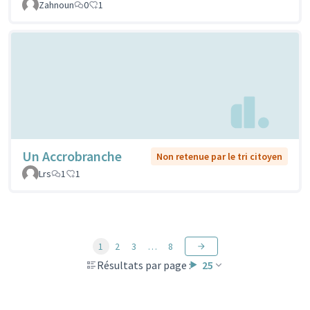
Zahnoun
0
1
Un Accrobranche
Non retenue par le tri citoyen
Lrs
1
1
1
2
3
…
8
Résultats par page :
25