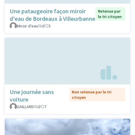
Une pataugeoire façon miroir
Retenue par
le tri citoyen
d'eau de Bordeaux à Villeurbanne
Miroir d'eau
0
5
Une journée sans
Non retenue par le tri
citoyen
voiture
GAILLARD
0
7