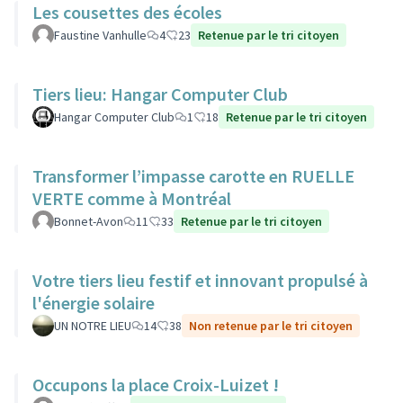
Les cousettes des écoles
Faustine Vanhulle
4
23
Retenue par le tri citoyen
Tiers lieu: Hangar Computer Club
Hangar Computer Club
1
18
Retenue par le tri citoyen
Transformer l’impasse carotte en RUELLE
VERTE comme à Montréal
Bonnet-Avon
11
33
Retenue par le tri citoyen
Votre tiers lieu festif et innovant propulsé à
l'énergie solaire
UN NOTRE LIEU
14
38
Non retenue par le tri citoyen
Occupons la place Croix-Luizet !