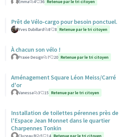
Emma
4
36
Retenue par le tri citoyen
Prêt de Vélo-cargo pour besoin ponctuel.
Yves Dubillard
8
8
Retenue par le tri citoyen
À chacun son vélo !
Praxie Design
7
20
Retenue par le tri citoyen
Aménagement Square Léon Meiss/Carré
d'or
Vanessa
3
15
Retenue par le tri citoyen
Installation de toilettes pérennes près de
l'Espace Jean Monnet dans le quartier
Charpennes Tonkin
Cluzeau B
5
14
Retenue par le tri citoyen