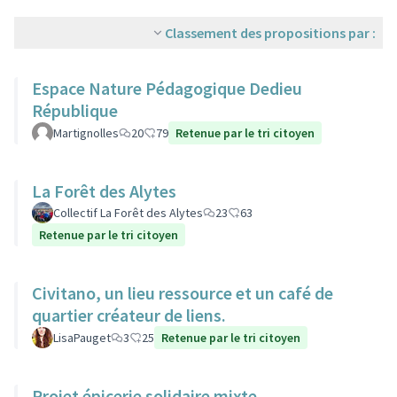
Classement des propositions par :
Espace Nature Pédagogique Dedieu
République
Martignolles
20
79
Retenue par le tri citoyen
La Forêt des Alytes
Collectif La Forêt des Alytes
23
63
Retenue par le tri citoyen
Civitano, un lieu ressource et un café de
quartier créateur de liens.
LisaPauget
3
25
Retenue par le tri citoyen
Projet épicerie solidaire mixte