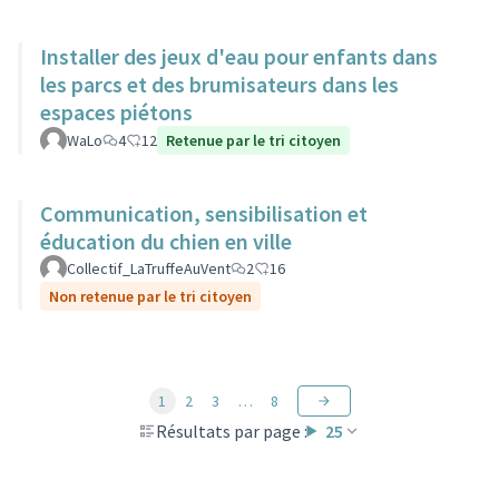
Installer des jeux d'eau pour enfants dans
les parcs et des brumisateurs dans les
espaces piétons
WaLo
4
12
Retenue par le tri citoyen
Communication, sensibilisation et
éducation du chien en ville
Collectif_LaTruffeAuVent
2
16
Non retenue par le tri citoyen
1
2
3
…
8
Résultats par page :
25