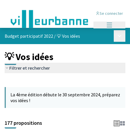
Se connecter
Menu princi
Menu p
Budget participatif 2022
/
💡 Vos idées
💡 Vos idées
Filtrer et rechercher
Passer la carte
Leaflet
|
©
OpenStreetMap
contributors
L'élément suivant est une carte qui présente les éléments de cet
+
La 4ème édition débute le 30 septembre 2024, préparez
−
vos idées !
177 propositions