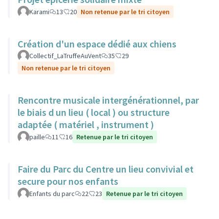
Karami
13
20
Non retenue par le tri citoyen
Création d'un espace dédié aux chiens
Collectif_LaTruffeAuVent
35
29
Non retenue par le tri citoyen
Rencontre musicale intergénérationnel, par
le biais d un lieu ( local ) ou structure
adaptée ( matériel , instrument )
paille
11
16
Retenue par le tri citoyen
Faire du Parc du Centre un lieu convivial et
secure pour nos enfants
Enfants du parc
22
23
Retenue par le tri citoyen