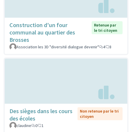
Construction d'un four
Retenue par
le tri citoyen
communal au quartier des
Brosses
Association les 3D "diversité dialogue devenir"
4
8
Des sièges dans les cours
Non retenue par le tri
citoyen
des écoles
claudine
0
1