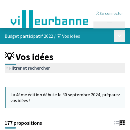
Se connecter
Menu princi
Menu p
Budget participatif 2022
/
💡 Vos idées
💡 Vos idées
Filtrer et rechercher
Passer la carte
Leaflet
|
©
OpenStreetMap
contributors
L'élément suivant est une carte qui présente les éléments de cet
+
La 4ème édition débute le 30 septembre 2024, préparez
−
vos idées !
177 propositions