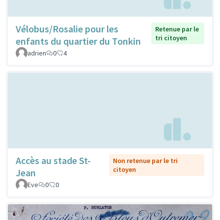
Vélobus/Rosalie pour les
Retenue par le
tri citoyen
enfants du quartier du Tonkin
adrien
0
4
Accès au stade St-
Non retenue par le tri
citoyen
Jean
Eve
0
0