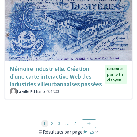
Mémoire industrielle. Création
Retenue
par le tri
d’une carte interactive Web des
citoyen
industries villeurbannaises passées
La ville Edifiante
1
3
1
2
3
…
8
Résultats par page :
25