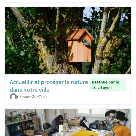
Accueillir et protéger la nature
Retenue par le
tri citoyen
dans notre ville
Chipson
7
10