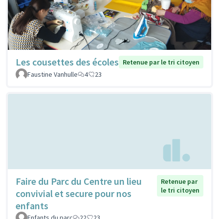
Les cousettes des écoles
Retenue par le tri citoyen
Faustine Vanhulle
4
23
Faire du Parc du Centre un lieu
Retenue par
le tri citoyen
convivial et secure pour nos
enfants
Enfants du parc
22
23