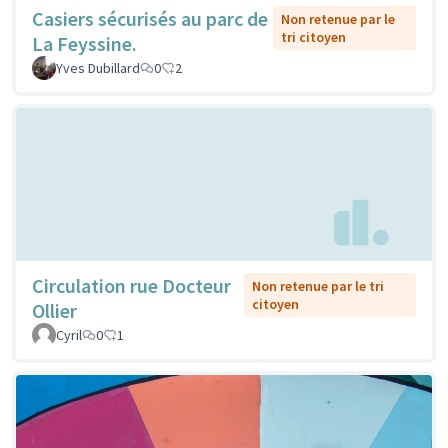
Casiers sécurisés au parc de
Non retenue par le
tri citoyen
La Feyssine.
Yves Dubillard
0
2
Circulation rue Docteur
Non retenue par le tri
citoyen
Ollier
Cyril
0
1