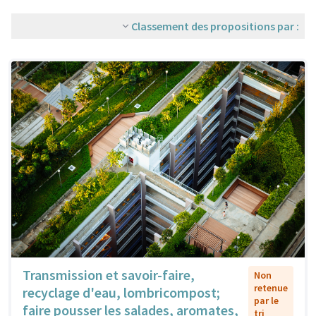
Classement des propositions par :
Transmission et savoir-faire,
Non
retenue
recyclage d'eau, lombricompost;
par le
faire pousser les salades, aromates,
tri