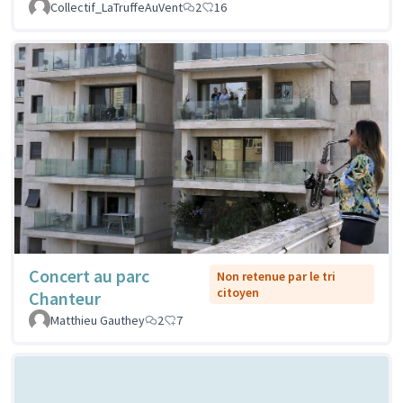
Collectif_LaTruffeAuVent
2
16
Concert au parc
Non retenue par le tri
citoyen
Chanteur
Matthieu Gauthey
2
7