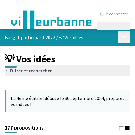
Se connecter
Menu princi
Menu p
Budget participatif 2022
/
💡 Vos idées
💡 Vos idées
Filtrer et rechercher
Passer la carte
Leaflet
|
©
OpenStreetMap
contributors
L'élément suivant est une carte qui présente les éléments de cet
+
La 4ème édition débute le 30 septembre 2024, préparez
−
vos idées !
177 propositions