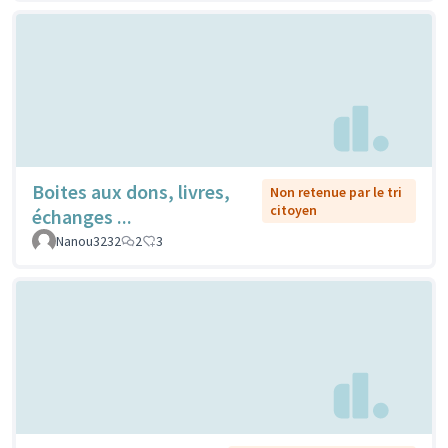
Boites aux dons, livres,
Non retenue par le tri
citoyen
échanges ...
Nanou3232
2
3