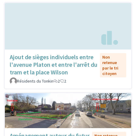
Ajout de sièges individuels entre
Non
retenue
l'avenue Platon et entre l'arrêt du
par le tri
tram et la place Wilson
citoyen
Résidents du Tonkin
2
2
Aménagement autour du futur
Non retenue