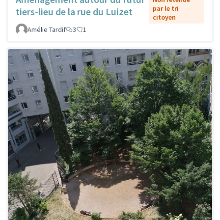
par le tri
tiers-lieu de la rue du Luizet
citoyen
Amélie Tardif
3
1