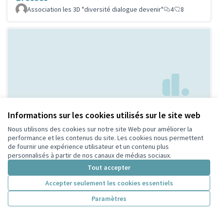
Association les 3D "diversité dialogue devenir"
4
8
Creation d'espaces
Informations sur les cookies utilisés sur le site web
Non retenue par le tri
citoyen
jeunesse
Nous utilisons des cookies sur notre site Web pour améliorer la
performance et les contenus du site. Les cookies nous permettent
Bouaziz
1
4
de fournir une expérience utilisateur et un contenu plus
personnalisés à partir de nos canaux de médias sociaux.
Tout accepter
Accepter seulement les cookies essentiels
Paramètres