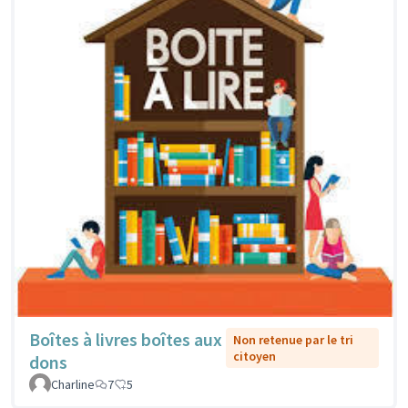
Boîtes à livres boîtes aux
Non retenue par le tri
citoyen
dons
Charline
7
5