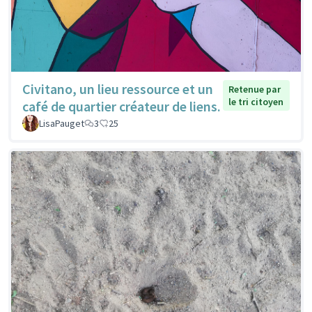
Civitano, un lieu ressource et un
Retenue par
le tri citoyen
café de quartier créateur de liens.
LisaPauget
3
25