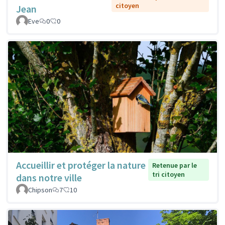
citoyen
Jean
Eve
0
0
Accueillir et protéger la nature
Retenue par le
tri citoyen
dans notre ville
Chipson
7
10