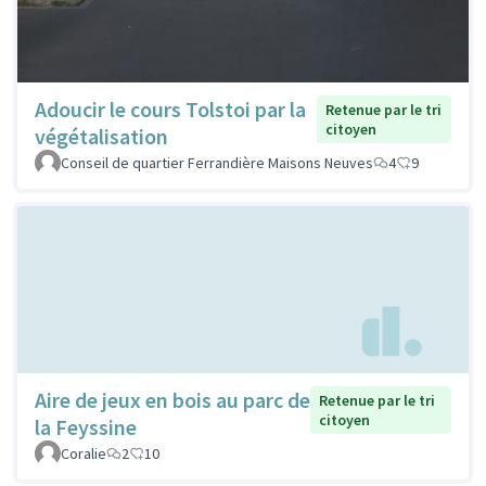
Adoucir le cours Tolstoi par la
Retenue par le tri
citoyen
végétalisation
Conseil de quartier Ferrandière Maisons Neuves
4
9
Aire de jeux en bois au parc de
Retenue par le tri
citoyen
la Feyssine
Coralie
2
10