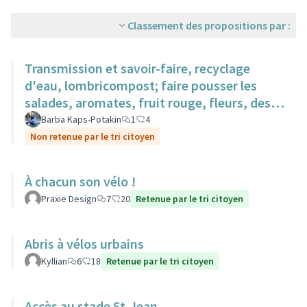
Classement des propositions par :
Transmission et savoir-faire, recyclage
d'eau, lombricompost; faire pousser les
salades, aromates, fruit rouge, fleurs, des
surfaces sur des toits.
Barba Kaps-Potakin
1
4
Non retenue par le tri citoyen
À chacun son vélo !
Praxie Design
7
20
Retenue par le tri citoyen
Abris à vélos urbains
Kyllian
6
18
Retenue par le tri citoyen
Accès au stade St-Jean