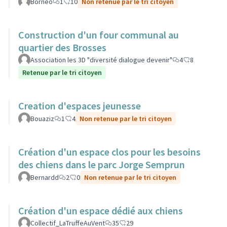
Bornéo
1
10
Non retenue par le tri citoyen
Construction d'un four communal au
quartier des Brosses
Association les 3D "diversité dialogue devenir"
4
8
Retenue par le tri citoyen
Creation d'espaces jeunesse
Bouaziz
1
4
Non retenue par le tri citoyen
Création d'un espace clos pour les besoins
des chiens dans le parc Jorge Semprun
Bernardd
2
0
Non retenue par le tri citoyen
Création d'un espace dédié aux chiens
Collectif_LaTruffeAuVent
35
29