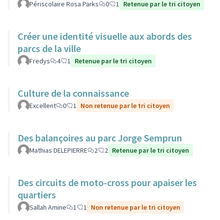
Périscolaire Rosa Parks
0
1
Retenue par le tri citoyen
Créer une identité visuelle aux abords des
parcs de la ville
Fredys
4
1
Retenue par le tri citoyen
Culture de la connaissance
Excellent
0
1
Non retenue par le tri citoyen
Des balançoires au parc Jorge Semprun
Mathias DELEPIERRE
2
2
Retenue par le tri citoyen
Des circuits de moto-cross pour apaiser les
quartiers
Sallah Amine
1
1
Non retenue par le tri citoyen