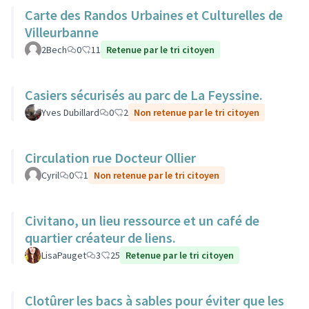
Carte des Randos Urbaines et Culturelles de
Villeurbanne
2Bech
0
11
Retenue par le tri citoyen
Casiers sécurisés au parc de La Feyssine.
Yves Dubillard
0
2
Non retenue par le tri citoyen
Circulation rue Docteur Ollier
Cyril
0
1
Non retenue par le tri citoyen
Civitano, un lieu ressource et un café de
quartier créateur de liens.
LisaPauget
3
25
Retenue par le tri citoyen
Clotûrer les bacs à sables pour éviter que les