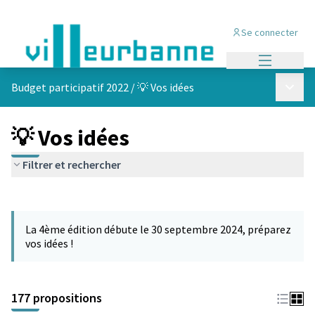
Se connecter
Menu princi
Menu p
Budget participatif 2022
/
💡 Vos idées
💡 Vos idées
Filtrer et rechercher
Passer la carte
Leaflet
|
©
OpenStreetMap
contributors
L'élément suivant est une carte qui présente les éléments de cet
+
La 4ème édition débute le 30 septembre 2024, préparez
−
vos idées !
177 propositions