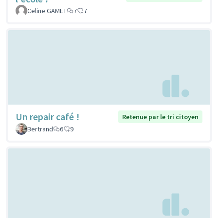
Celine GAMET
7
7
Un repair café !
Retenue par le tri citoyen
Bertrand
6
9