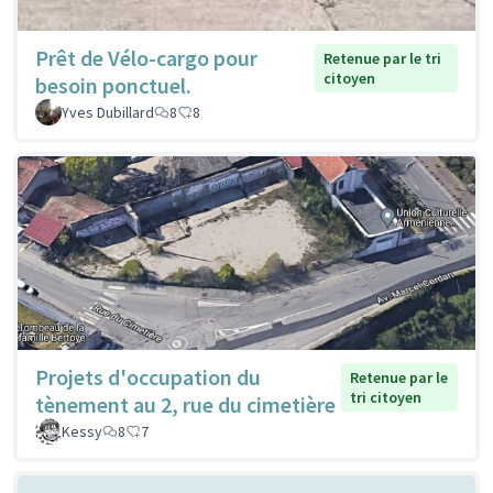
Prêt de Vélo-cargo pour
Retenue par le tri
citoyen
besoin ponctuel.
Yves Dubillard
8
8
Projets d'occupation du
Retenue par le
tri citoyen
tènement au 2, rue du cimetière
Kessy
8
7