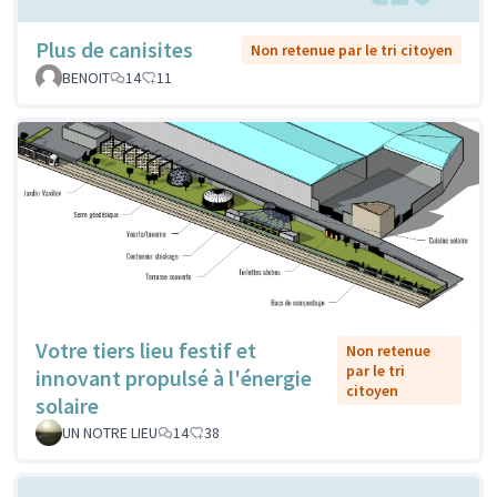
Plus de canisites
Non retenue par le tri citoyen
BENOIT
14
11
Votre tiers lieu festif et
Non retenue
par le tri
innovant propulsé à l'énergie
citoyen
solaire
UN NOTRE LIEU
14
38