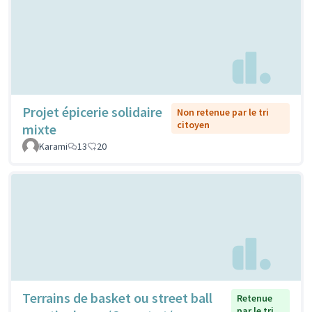
Projet épicerie solidaire
Non retenue par le tri
citoyen
mixte
Karami
13
20
Terrains de basket ou street ball
Retenue
par le tri