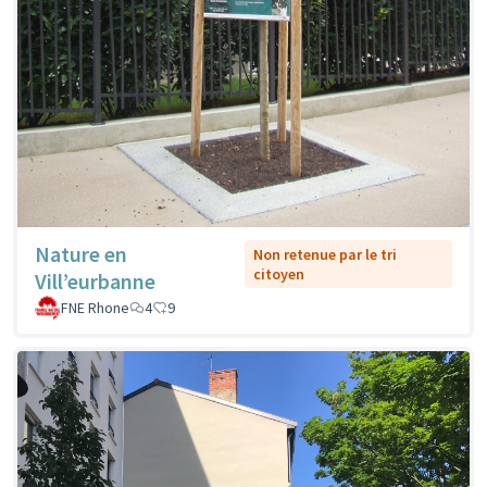
Nature en
Non retenue par le tri
citoyen
Vill’eurbanne
FNE Rhone
4
9