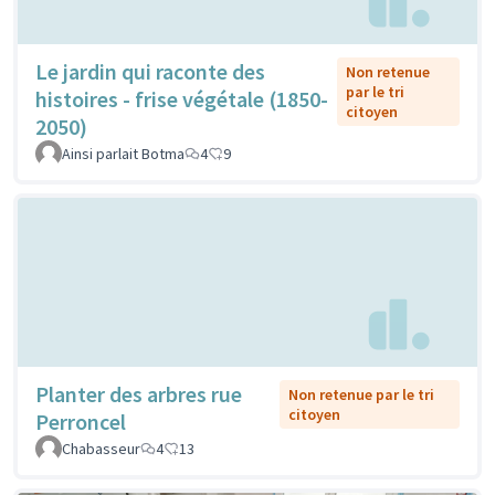
Le jardin qui raconte des
Non retenue
par le tri
histoires - frise végétale (1850-
citoyen
2050)
Ainsi parlait Botma
4
9
Planter des arbres rue
Non retenue par le tri
citoyen
Perroncel
Chabasseur
4
13