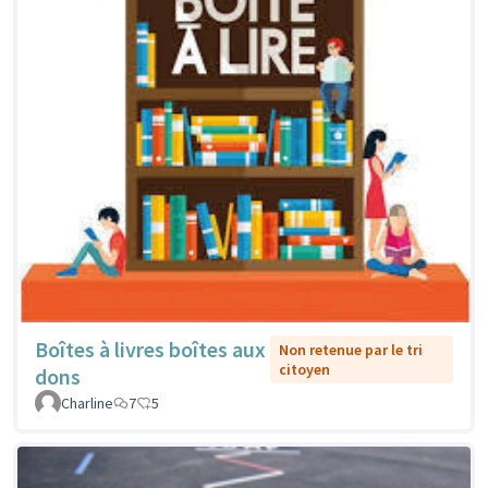
Boîtes à livres boîtes aux
Non retenue par le tri
citoyen
dons
Charline
7
5