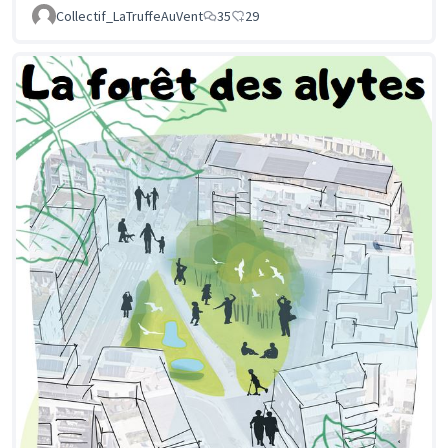
Collectif_LaTruffeAuVent
35
29