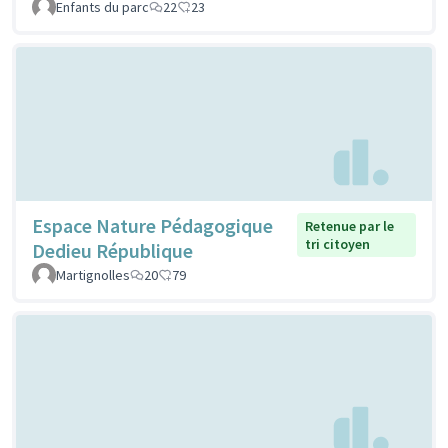
Enfants du parc
22
23
Espace Nature Pédagogique
Retenue par le
tri citoyen
Dedieu République
Martignolles
20
79