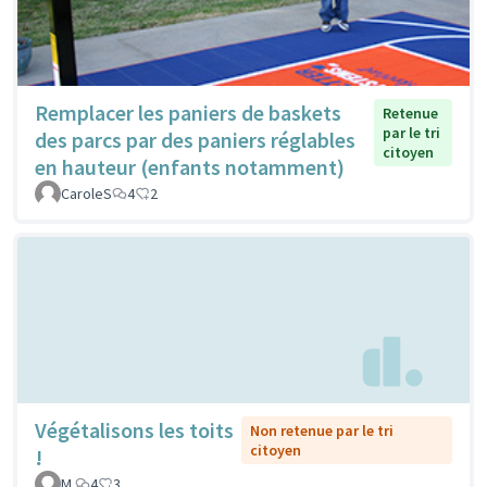
Remplacer les paniers de baskets
Retenue
par le tri
des parcs par des paniers réglables
citoyen
en hauteur (enfants notamment)
CaroleS
4
2
Végétalisons les toits
Non retenue par le tri
citoyen
!
M.
4
3