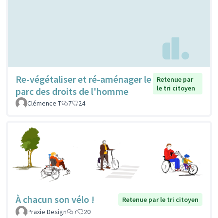
Re-végétaliser et ré-aménager le
Retenue par
le tri citoyen
parc des droits de l'homme
Clémence T
7
24
À chacun son vélo !
Retenue par le tri citoyen
Praxie Design
7
20