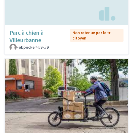
Parc à chien à
Non retenue par le tri
citoyen
Villeurbanne
Febpecker
9
9