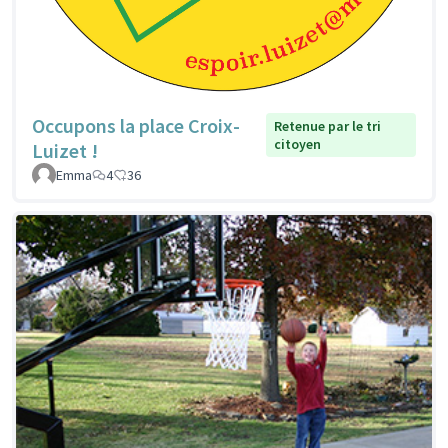
Occupons la place Croix-
Retenue par le tri
citoyen
Luizet !
Emma
4
36