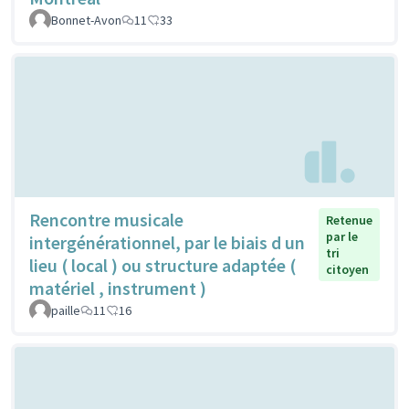
Bonnet-Avon
11
33
Rencontre musicale
Retenue
par le
intergénérationnel, par le biais d un
tri
lieu ( local ) ou structure adaptée (
citoyen
matériel , instrument )
paille
11
16