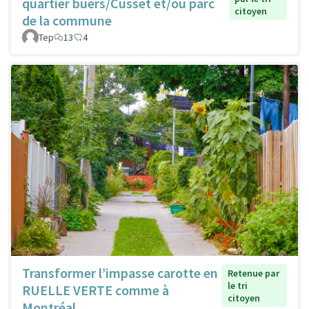
quartier buers/Cusset et/ou parc
citoyen
de la commune
Tep
13
4
Transformer l’impasse carotte en
Retenue par
le tri
RUELLE VERTE comme à
citoyen
Montréal