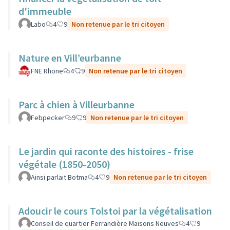
d'immeuble
Labo
4
9
Non retenue par le tri citoyen
Nature en Vill’eurbanne
FNE Rhone
4
9
Non retenue par le tri citoyen
Parc à chien à Villeurbanne
Febpecker
9
9
Non retenue par le tri citoyen
Le jardin qui raconte des histoires - frise
végétale (1850-2050)
Ainsi parlait Botma
4
9
Non retenue par le tri citoyen
Adoucir le cours Tolstoi par la végétalisation
Conseil de quartier Ferrandière Maisons Neuves
4
9