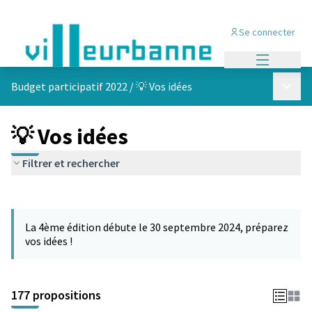
Se connecter
Menu princi
Menu p
Budget participatif 2022
/
💡 Vos idées
💡 Vos idées
Filtrer et rechercher
Passer la carte
Leaflet
|
©
OpenStreetMap
contributors
L'élément suivant est une carte qui présente les éléments de cet
+
La 4ème édition débute le 30 septembre 2024, préparez
−
vos idées !
177 propositions