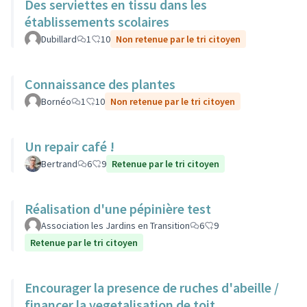
Des serviettes en tissu dans les
établissements scolaires
Dubillard
1
10
Non retenue par le tri citoyen
Connaissance des plantes
Bornéo
1
10
Non retenue par le tri citoyen
Un repair café !
Bertrand
6
9
Retenue par le tri citoyen
Réalisation d'une pépinière test
Association les Jardins en Transition
6
9
Retenue par le tri citoyen
Encourager la presence de ruches d'abeille /
financer la vegetalisation de toit