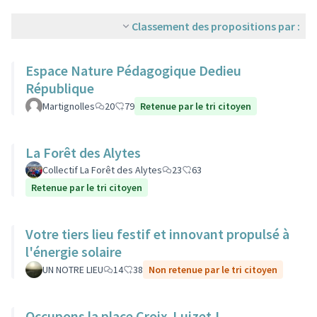
Classement des propositions par :
Espace Nature Pédagogique Dedieu
République
Martignolles
20
79
Retenue par le tri citoyen
La Forêt des Alytes
Collectif La Forêt des Alytes
23
63
Retenue par le tri citoyen
Votre tiers lieu festif et innovant propulsé à
l'énergie solaire
UN NOTRE LIEU
14
38
Non retenue par le tri citoyen
Occupons la place Croix-Luizet !