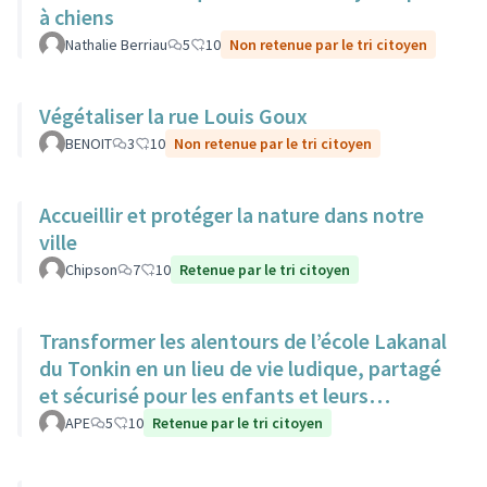
à chiens
Nathalie Berriau
5
10
Non retenue par le tri citoyen
Végétaliser la rue Louis Goux
BENOIT
3
10
Non retenue par le tri citoyen
Accueillir et protéger la nature dans notre
ville
Chipson
7
10
Retenue par le tri citoyen
Transformer les alentours de l’école Lakanal
du Tonkin en un lieu de vie ludique, partagé
et sécurisé pour les enfants et leurs
familles.
APE
5
10
Retenue par le tri citoyen