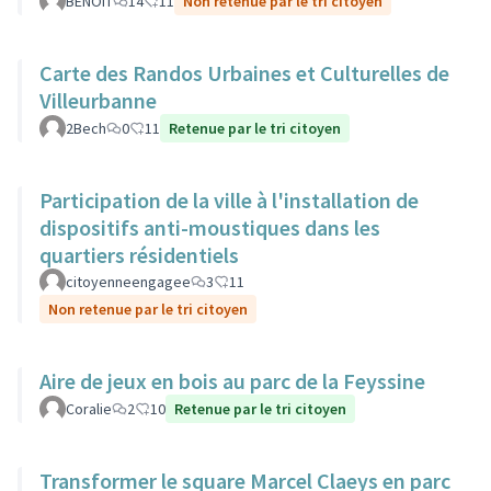
BENOIT
14
11
Non retenue par le tri citoyen
Carte des Randos Urbaines et Culturelles de
Villeurbanne
2Bech
0
11
Retenue par le tri citoyen
Participation de la ville à l'installation de
dispositifs anti-moustiques dans les
quartiers résidentiels
citoyenneengagee
3
11
Non retenue par le tri citoyen
Aire de jeux en bois au parc de la Feyssine
Coralie
2
10
Retenue par le tri citoyen
Transformer le square Marcel Claeys en parc