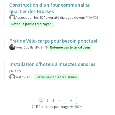
Construction d'un four communal au
quartier des Brosses
Association les 3D "diversité dialogue devenir"
4
8
Retenue par le tri citoyen
Prêt de Vélo-cargo pour besoin ponctuel.
Yves Dubillard
8
8
Retenue par le tri citoyen
Installation d'hotels à insectes dans les
parcs
WaLo
6
8
Retenue par le tri citoyen
1
2
3
4
Résultats par page :
50