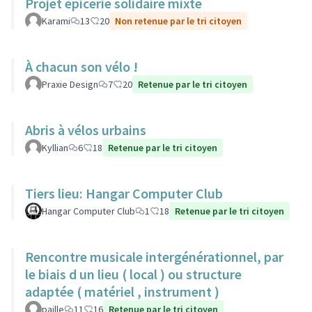
Projet épicerie solidaire mixte
Karami
13
20
Non retenue par le tri citoyen
À chacun son vélo !
Praxie Design
7
20
Retenue par le tri citoyen
Abris à vélos urbains
Kyllian
6
18
Retenue par le tri citoyen
Tiers lieu: Hangar Computer Club
Hangar Computer Club
1
18
Retenue par le tri citoyen
Rencontre musicale intergénérationnel, par
le biais d un lieu ( local ) ou structure
adaptée ( matériel , instrument )
paille
11
16
Retenue par le tri citoyen