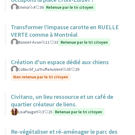
Emma
4
36
Retenue par le tri citoyen
Transformer l’impasse carotte en RUELLE
VERTE comme à Montréal
Bonnet-Avon
11
33
Retenue par le tri citoyen
Création d'un espace dédié aux chiens
Collectif_LaTruffeAuVent
35
29
Non retenue par le tri citoyen
Civitano, un lieu ressource et un café de
quartier créateur de liens.
LisaPauget
3
25
Retenue par le tri citoyen
Re-végétaliser et ré-aménager le parc des