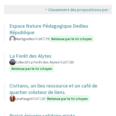
Classement des propositions par :
Espace Nature Pédagogique Dedieu
République
Martignolles
20
79
Retenue par le tri citoyen
La Forêt des Alytes
Collectif La Forêt des Alytes
23
63
Retenue par le tri citoyen
Civitano, un lieu ressource et un café de
quartier créateur de liens.
LisaPauget
3
25
Retenue par le tri citoyen
Projet épicerie solidaire mixte