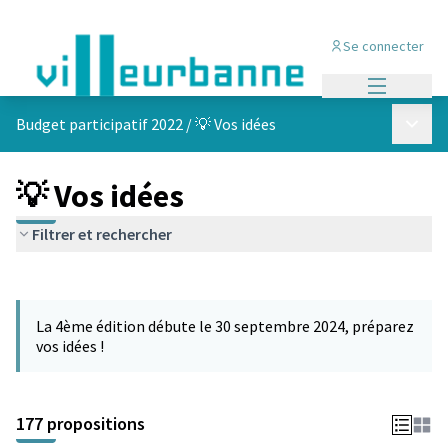
Se connecter
Menu princi
Menu p
Budget participatif 2022
/
💡 Vos idées
💡 Vos idées
Filtrer et rechercher
Passer la carte
Leaflet
|
©
OpenStreetMap
contributors
L'élément suivant est une carte qui présente les éléments de cet
+
La 4ème édition débute le 30 septembre 2024, préparez
−
vos idées !
177 propositions