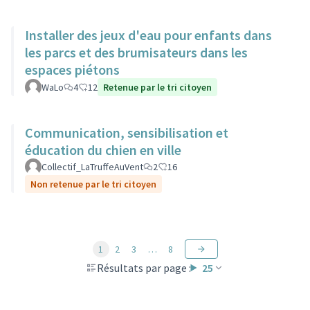
Installer des jeux d'eau pour enfants dans
les parcs et des brumisateurs dans les
espaces piétons
WaLo
4
12
Retenue par le tri citoyen
Communication, sensibilisation et
éducation du chien en ville
Collectif_LaTruffeAuVent
2
16
Non retenue par le tri citoyen
1
2
3
…
8
Résultats par page :
25