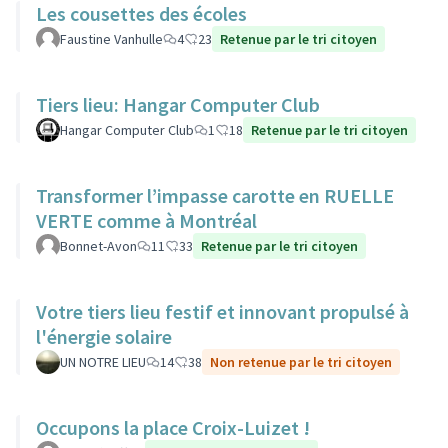
Les cousettes des écoles
Faustine Vanhulle
4
23
Retenue par le tri citoyen
Tiers lieu: Hangar Computer Club
Hangar Computer Club
1
18
Retenue par le tri citoyen
Transformer l’impasse carotte en RUELLE
VERTE comme à Montréal
Bonnet-Avon
11
33
Retenue par le tri citoyen
Votre tiers lieu festif et innovant propulsé à
l'énergie solaire
UN NOTRE LIEU
14
38
Non retenue par le tri citoyen
Occupons la place Croix-Luizet !