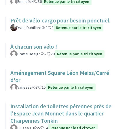
Emma
4
36
Retenue par le tri citoyen
Prêt de Vélo-cargo pour besoin ponctuel.
Yves Dubillard
8
8
Retenue par le tri citoyen
À chacun son vélo !
Praxie Design
7
20
Retenue par le tri citoyen
Aménagement Square Léon Meiss/Carré
d'or
Vanessa
3
15
Retenue par le tri citoyen
Installation de toilettes pérennes près de
l'Espace Jean Monnet dans le quartier
Charpennes Tonkin
Cluzeau B
5
14
Retenue par le tri citoyen