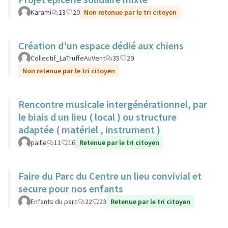
Karami
13
20
Non retenue par le tri citoyen
Création d'un espace dédié aux chiens
Collectif_LaTruffeAuVent
35
29
Non retenue par le tri citoyen
Rencontre musicale intergénérationnel, par
le biais d un lieu ( local ) ou structure
adaptée ( matériel , instrument )
paille
11
16
Retenue par le tri citoyen
Faire du Parc du Centre un lieu convivial et
secure pour nos enfants
Enfants du parc
22
23
Retenue par le tri citoyen