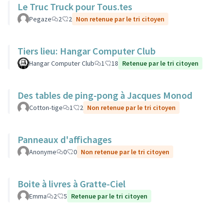
Le Truc Truck pour Tous.tes
Pegaze
2
2
Non retenue par le tri citoyen
Tiers lieu: Hangar Computer Club
Hangar Computer Club
1
18
Retenue par le tri citoyen
Des tables de ping-pong à Jacques Monod
Cotton-tige
1
2
Non retenue par le tri citoyen
Panneaux d'affichages
Anonyme
0
0
Non retenue par le tri citoyen
Boite à livres à Gratte-Ciel
Emma
2
5
Retenue par le tri citoyen