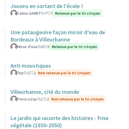
Jouons en sortant de l'école !
Celine GAMET
7
7
Retenue par le tri citoyen
Une pataugeoire façon miroir d'eau de
Bordeaux à Villeurbanne
Miroir d'eau
0
5
Retenue par le tri citoyen
Anti moustiques
Tep
2
2
Non retenue par le tri citoyen
Villeurbanne, cité du monde
PeriscoZay
1
2
Non retenue par le tri citoyen
Le jardin qui raconte des histoires - frise
végétale (1850-2050)