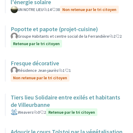
l'énergie solaire
UN NOTRE LIEU
14
38
Non retenue par le tri citoyen
Popotte et papote (projet-cuisine)
Groupe Habitants et centre social de la Ferrandière
2
2
Retenue par le tri citoyen
Fresque décorative
Résidence Jean-jaurès
1
1
Non retenue par le tri citoyen
Tiers lieu Solidaire entre exilés et habitants
de Villeurbanne
Weavers
0
2
Retenue par le tri citoyen
Adoucir le cours Tolstoi par la végétalisation