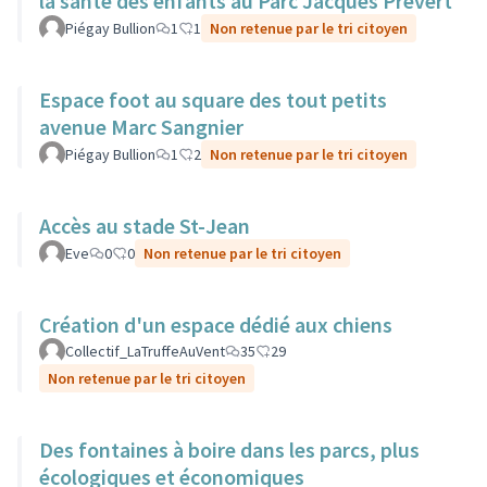
la santé des enfants au Parc Jacques Prévert
Piégay Bullion
1
1
Non retenue par le tri citoyen
Espace foot au square des tout petits
avenue Marc Sangnier
Piégay Bullion
1
2
Non retenue par le tri citoyen
Accès au stade St-Jean
Eve
0
0
Non retenue par le tri citoyen
Création d'un espace dédié aux chiens
Collectif_LaTruffeAuVent
35
29
Non retenue par le tri citoyen
Des fontaines à boire dans les parcs, plus
écologiques et économiques