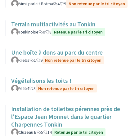
Ainsi parlait Botma
4
9
Non retenue par le tri citoyen
Terrain multiactivités au Tonkin
Tonkinoise
0
8
Retenue par le tri citoyen
Une boîte à dons au parc du centre
krebs
1
9
Non retenue par le tri citoyen
Végétalisons les toits !
M.
4
3
Non retenue par le tri citoyen
Installation de toilettes pérennes près de
l'Espace Jean Monnet dans le quartier
Charpennes Tonkin
Cluzeau B
5
14
Retenue par le tri citoyen