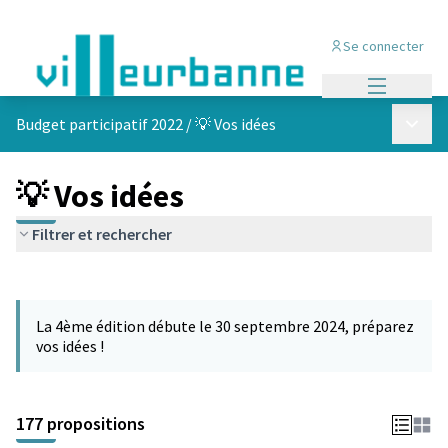
Se connecter
Menu princi
Menu p
Budget participatif 2022
/
💡 Vos idées
💡 Vos idées
Filtrer et rechercher
Passer la carte
Leaflet
|
©
OpenStreetMap
contributors
L'élément suivant est une carte qui présente les éléments de cet
+
La 4ème édition débute le 30 septembre 2024, préparez
−
vos idées !
177 propositions