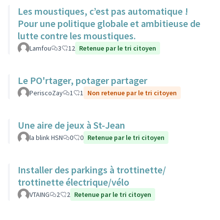
Les moustiques, c’est pas automatique !
Pour une politique globale et ambitieuse de
lutte contre les moustiques.
Lamfou
3
12
Retenue par le tri citoyen
Le PO'rtager, potager partager
PeriscoZay
1
1
Non retenue par le tri citoyen
Une aire de jeux à St-Jean
la blink HSN
0
0
Retenue par le tri citoyen
Installer des parkings à trottinette/
trottinette électrique/vélo
VTAING
2
2
Retenue par le tri citoyen