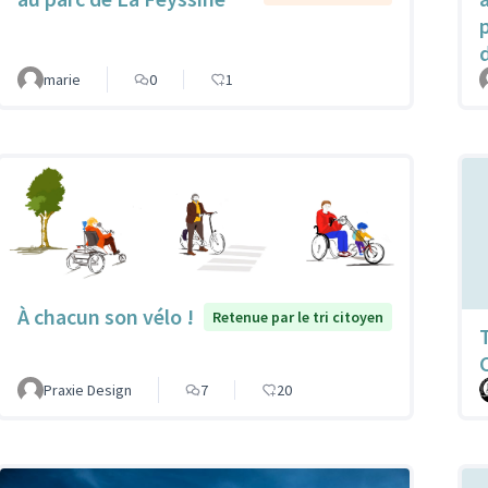
marie
0
1
À chacun son vélo !
Retenue par le tri citoyen
Praxie Design
7
20