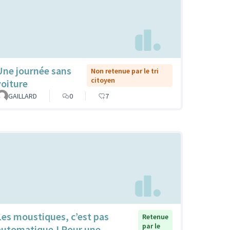
Une journée sans
Non retenue par le tri
citoyen
voiture
GAILLARD
0
7
Les moustiques, c’est pas
Retenue
par le
automatique ! Pour une