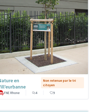
Nature en
Non retenue par le tri
citoyen
Vill’eurbanne
FNE Rhone
4
9