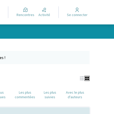
Rencontres
Activité
Se connecter
Leaflet
|
©
OpenStreetMap
contributors
e des points de carte. L'élément peut être utilisé avec un lecteur
es !
lus
Les plus
Les plus
Avec le plus
nues
commentées
suivies
d'auteurs