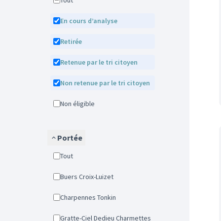
Tout
En cours d’analyse
Retirée
Retenue par le tri citoyen
Non retenue par le tri citoyen
Non éligible
Portée
Tout
Buers Croix-Luizet
Charpennes Tonkin
Gratte-Ciel Dedieu Charmettes