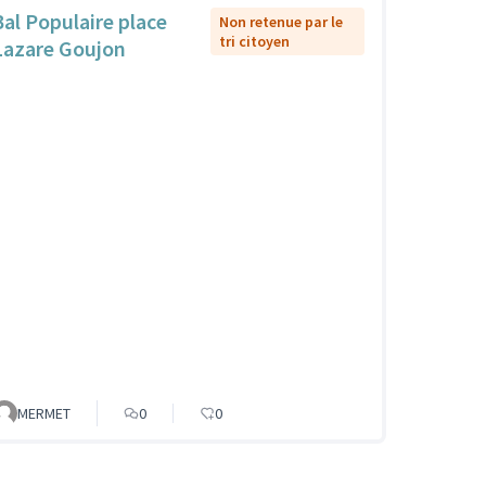
Bal Populaire place
Non retenue par le
tri citoyen
Lazare Goujon
MERMET
0
0