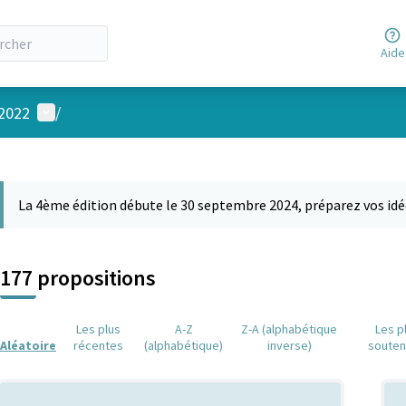
Aide
Menu utilisateur
 2022
/
 la carte
 suivant est une carte qui présente les éléments de cette page comm
La 4ème édition débute le 30 septembre 2024, préparez vos idé
177 propositions
Les plus
A-Z
Z-A (alphabétique
Les p
Aléatoire
récentes
(alphabétique)
inverse)
soute