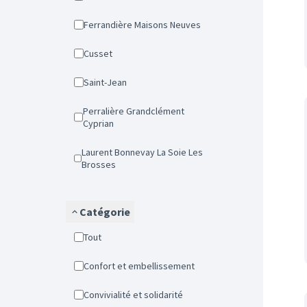
Ferrandière Maisons Neuves
Cusset
Saint-Jean
Perralière Grandclément
Cyprian
Laurent Bonnevay La Soie Les
Brosses
Catégorie
Tout
Confort et embellissement
Convivialité et solidarité