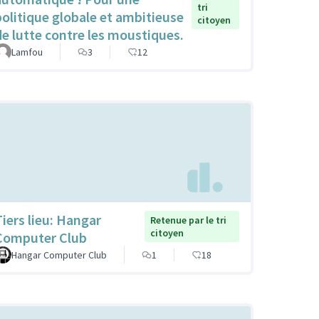
tri
politique globale et ambitieuse
citoyen
de lutte contre les moustiques.
Lamfou
3
12
Tiers lieu: Hangar
Retenue par le tri
citoyen
Computer Club
Hangar Computer Club
1
18