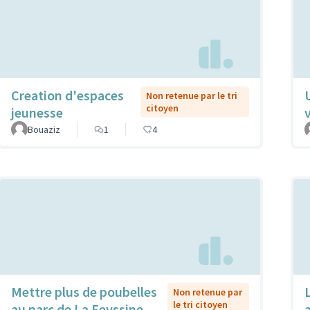
Creation d'espaces
Non retenue par le tri
citoyen
jeunesse
Bouaziz
1
4
Mettre plus de poubelles
Non retenue par
le tri citoyen
au parc de La Feyssine