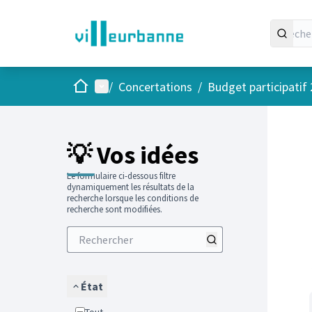
Accueil
Menu principal
/
Concertations
/
Budget participatif
Passer
L'élément
+
−
💡 Vos idées
Le formulaire ci-dessous filtre
dynamiquement les résultats de la
recherche lorsque les conditions de
recherche sont modifiées.
État