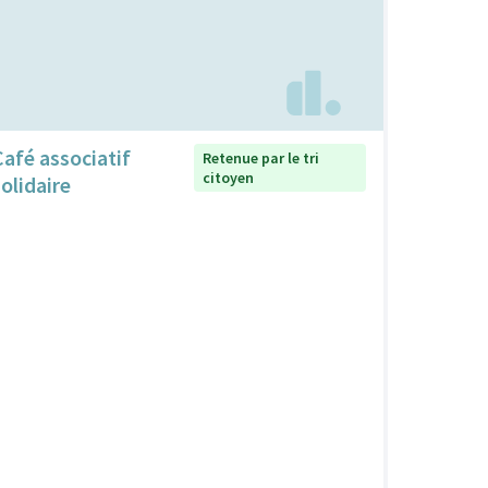
Café associatif
Retenue par le tri
citoyen
solidaire