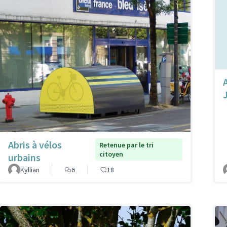
Abris à vélos
Retenue par le tri
citoyen
urbains
Kyllian
6
18