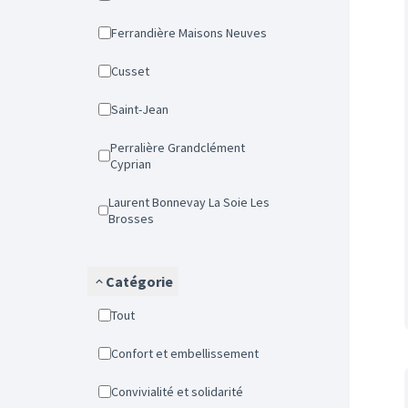
Ferrandière Maisons Neuves
Cusset
Saint-Jean
Perralière Grandclément
Cyprian
Laurent Bonnevay La Soie Les
Brosses
Catégorie
Tout
Confort et embellissement
Convivialité et solidarité