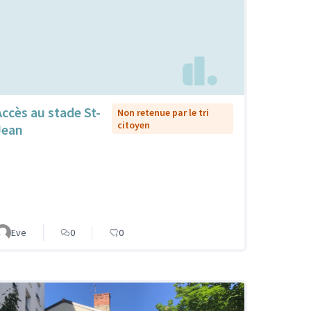
Accès au stade St-
Non retenue par le tri
citoyen
Jean
Eve
0
0