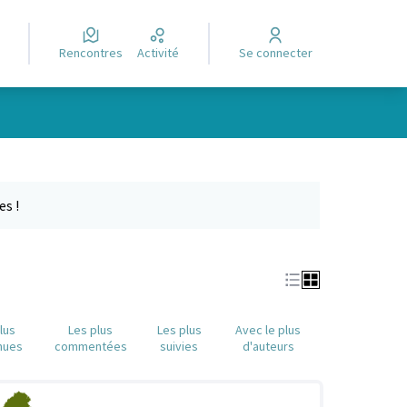
Rencontres
Activité
Se connecter
Leaflet
|
©
OpenStreetMap
contributors
e des points de carte. L'élément peut être utilisé avec un lecteur
es !
lus
Les plus
Les plus
Avec le plus
nues
commentées
suivies
d'auteurs