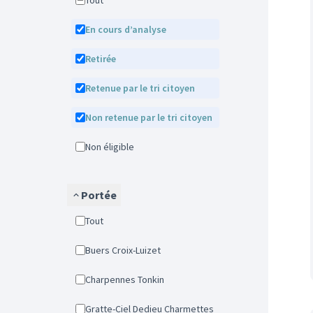
Tout
En cours d’analyse
Retirée
Retenue par le tri citoyen
Non retenue par le tri citoyen
Non éligible
Portée
Tout
Buers Croix-Luizet
Charpennes Tonkin
Gratte-Ciel Dedieu Charmettes