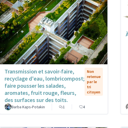
Transmission et savoir-faire,
Non
retenue
recyclage d'eau, lombricompost;
par le
faire pousser les salades,
tri
aromates, fruit rouge, fleurs,
citoyen
des surfaces sur des toits.
Barba Kaps-Potakin
1
4