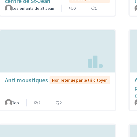
centre de St-Jean
Les enfants de St Jean
0
1
Anti moustiques
Non retenue par le tri citoyen
Tep
2
2