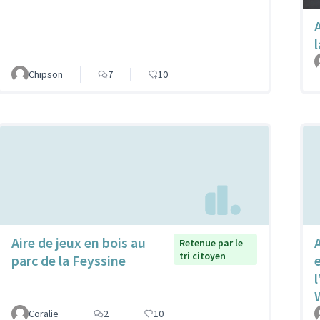
Chipson
7
10
Aire de jeux en bois au
Retenue par le
tri citoyen
parc de la Feyssine
l
Coralie
2
10