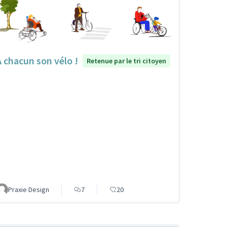
À chacun son vélo !
Retenue par le tri citoyen
Praxie Design
7
20