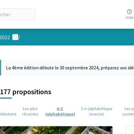
Aide
Menu utilisateur
 2022
/
 la carte
 suivant est une carte qui présente les éléments de cette page comm
La 4ème édition débute le 30 septembre 2024, préparez vos idé
177 propositions
Les plus
A-Z
Z-A (alphabétique
Les p
Aléatoire
récentes
(alphabétique)
inverse)
soute