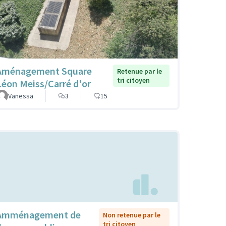
Aménagement Square
Retenue par le
tri citoyen
Léon Meiss/Carré d'or
Vanessa
3
15
Amménagement de
Non retenue par le
tri citoyen