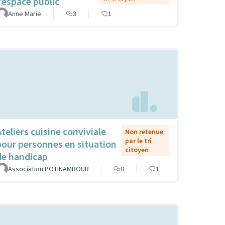
l'espace public
Anne Marie
3
1
Ateliers cuisine conviviale
Non retenue
par le tri
pour personnes en situation
citoyen
de handicap
Association POTINAMBOUR
0
1