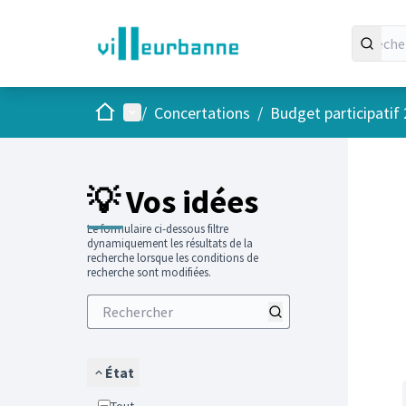
Accueil
Menu principal
/
Concertations
/
Budget participatif
Passer
L'élément
+
−
💡 Vos idées
Le formulaire ci-dessous filtre
dynamiquement les résultats de la
recherche lorsque les conditions de
recherche sont modifiées.
État