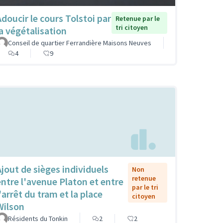
Adoucir le cours Tolstoi par
Retenue par le
tri citoyen
la végétalisation
Conseil de quartier Ferrandière Maisons Neuves
4
9
Ajout de sièges individuels
Non
retenue
entre l'avenue Platon et entre
par le tri
'arrêt du tram et la place
citoyen
Wilson
Résidents du Tonkin
2
2