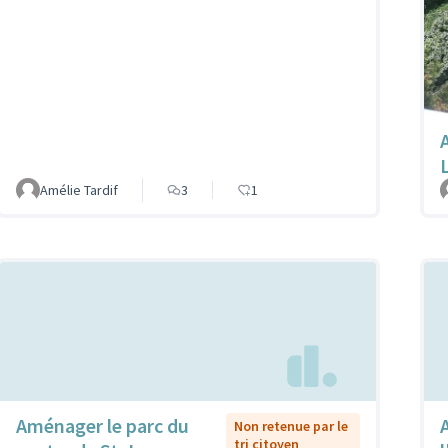
Amélie Tardif
3
1
Aménager le parc du
Non retenue par le
tri citoyen