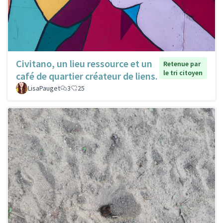
Civitano, un lieu ressource et un
Retenue par
le tri citoyen
café de quartier créateur de liens.
LisaPauget
3
25