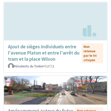
Ajout de sièges individuels entre
Non
retenue
l'avenue Platon et entre l'arrêt du
par le tri
tram et la place Wilson
citoyen
Résidents du Tonkin
2
2
Aménagement autour du futur
Non retenue