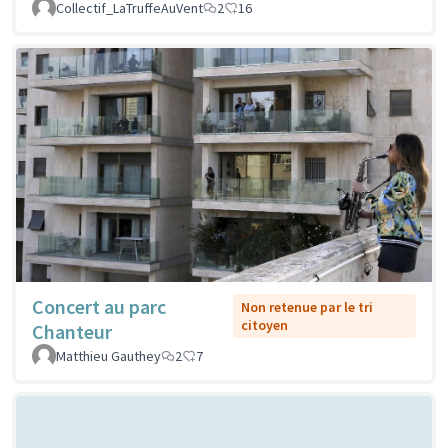
Collectif_LaTruffeAuVent
2
16
Concert au parc
Non retenue par le tri
citoyen
Chanteur
Matthieu Gauthey
2
7