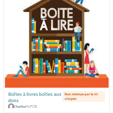
Boîtes à livres boîtes aux
Non retenue par le tri
citoyen
dons
Charline
7
5