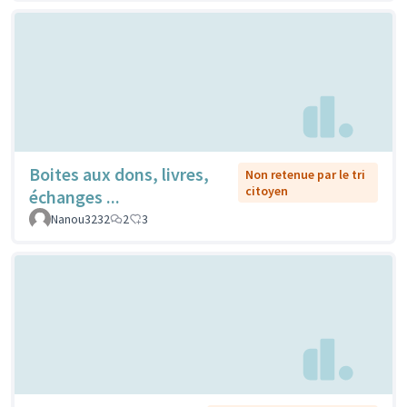
Boites aux dons, livres,
Non retenue par le tri
citoyen
échanges ...
Nanou3232
2
3