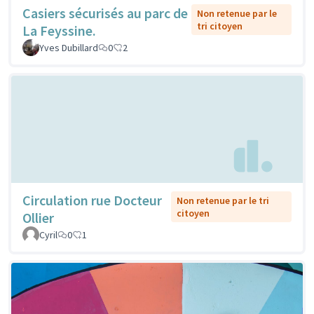
Casiers sécurisés au parc de
Non retenue par le
tri citoyen
La Feyssine.
Yves Dubillard
0
2
Circulation rue Docteur
Non retenue par le tri
citoyen
Ollier
Cyril
0
1