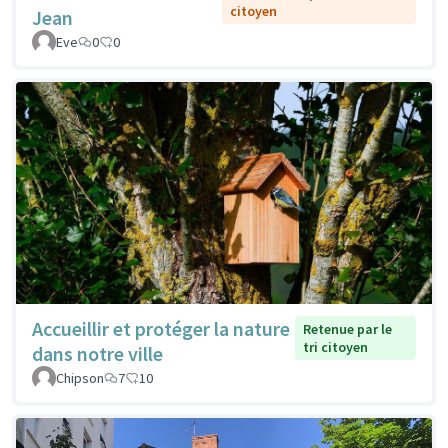
citoyen
Jean
Eve
0
0
Accueillir et protéger la nature
Retenue par le
tri citoyen
dans notre ville
Chipson
7
10