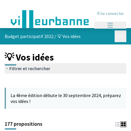
Se connecter
Menu princi
Menu p
Budget participatif 2022
/
💡 Vos idées
💡 Vos idées
Filtrer et rechercher
Passer la carte
Leaflet
|
©
OpenStreetMap
contributors
L'élément suivant est une carte qui présente les éléments de cet
+
La 4ème édition débute le 30 septembre 2024, préparez
−
vos idées !
177 propositions