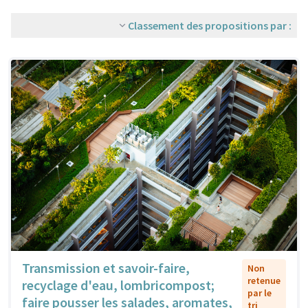
Classement des propositions par :
Transmission et savoir-faire,
Non
retenue
recyclage d'eau, lombricompost;
par le
faire pousser les salades, aromates,
tri