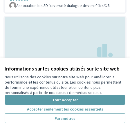
Association les 3D "diversité dialogue devenir"
4
8
Creation d'espaces
Informations sur les cookies utilisés sur le site web
Non retenue par le tri
citoyen
jeunesse
Nous utilisons des cookies sur notre site Web pour améliorer la
performance et les contenus du site. Les cookies nous permettent
Bouaziz
1
4
de fournir une expérience utilisateur et un contenu plus
personnalisés à partir de nos canaux de médias sociaux.
Tout accepter
Accepter seulement les cookies essentiels
Paramètres