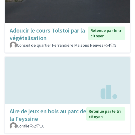
Adoucir le cours Tolstoi par la
Retenue par le tri
citoyen
végétalisation
Conseil de quartier Ferrandière Maisons Neuves
4
9
Aire de jeux en bois au parc de
Retenue par le tri
citoyen
la Feyssine
Coralie
2
10