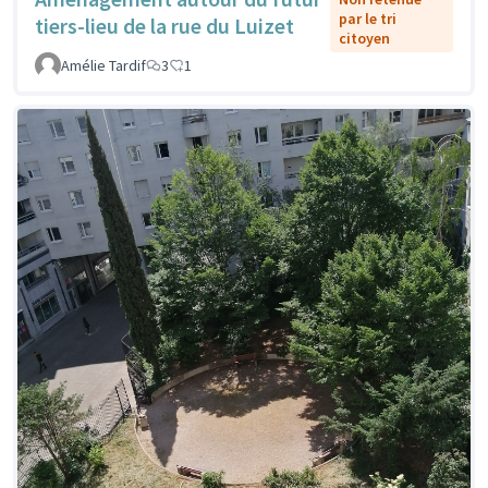
par le tri
tiers-lieu de la rue du Luizet
citoyen
Amélie Tardif
3
1