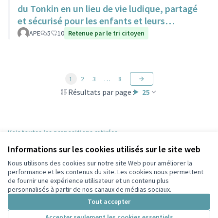
du Tonkin en un lieu de vie ludique, partagé
et sécurisé pour les enfants et leurs
familles.
APE
5
10
Retenue par le tri citoyen
1
2
3
…
8
Résultats par page :
25
Voir toutes les propositions retirées
Informations sur les cookies utilisés sur le site web
Nous utilisons des cookies sur notre site Web pour améliorer la
Conditions d'utilisation
performance et les contenus du site. Les cookies nous permettent
Paramètres des cookies
de fournir une expérience utilisateur et un contenu plus
Participez Villeurbanne sur X
Participez Villeurbanne sur Facebook
Participez Villeurbanne sur Instagram
Participez Villeurbanne sur YouTube
personnalisés à partir de nos canaux de médias sociaux.
(Lien externe)
(Lien externe)
(Lien externe)
(Lien externe)
Tout accepter
Accepter seulement les cookies essentiels