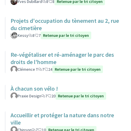
Yves Dubillard
8
8
Retenue par le tri citoyen
Projets d'occupation du tènement au 2, rue
du cimetière
Kessy
8
7
Retenue par le tri citoyen
Re-végétaliser et ré-aménager le parc des
droits de l'homme
Clémence T
7
24
Retenue par le tri citoyen
À chacun son vélo !
Praxie Design
7
20
Retenue par le tri citoyen
Accueillir et protéger la nature dans notre
ville
Chipson
7
10
Retenue par le tri citoyen