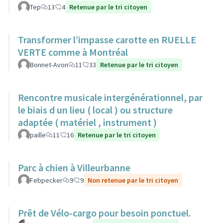
Tep
13
4
Retenue par le tri citoyen
Transformer l’impasse carotte en RUELLE
VERTE comme à Montréal
Bonnet-Avon
11
33
Retenue par le tri citoyen
Rencontre musicale intergénérationnel, par
le biais d un lieu ( local ) ou structure
adaptée ( matériel , instrument )
paille
11
16
Retenue par le tri citoyen
Parc à chien à Villeurbanne
Febpecker
9
9
Non retenue par le tri citoyen
Prêt de Vélo-cargo pour besoin ponctuel.