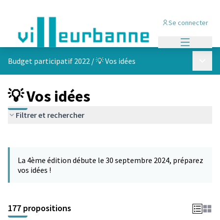
Se connecter
Menu princi
Menu p
Budget participatif 2022
/
💡 Vos idées
💡 Vos idées
Filtrer et rechercher
Passer la carte
Leaflet
|
©
OpenStreetMap
contributors
L'élément suivant est une carte qui présente les éléments de cet
+
La 4ème édition débute le 30 septembre 2024, préparez
−
vos idées !
177 propositions