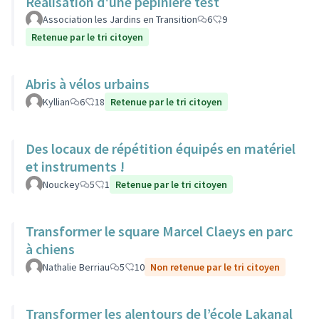
Réalisation d'une pépinière test
Association les Jardins en Transition
6
9
Retenue par le tri citoyen
Abris à vélos urbains
Kyllian
6
18
Retenue par le tri citoyen
Des locaux de répétition équipés en matériel
et instruments !
Nouckey
5
1
Retenue par le tri citoyen
Transformer le square Marcel Claeys en parc
à chiens
Nathalie Berriau
5
10
Non retenue par le tri citoyen
Transformer les alentours de l’école Lakanal