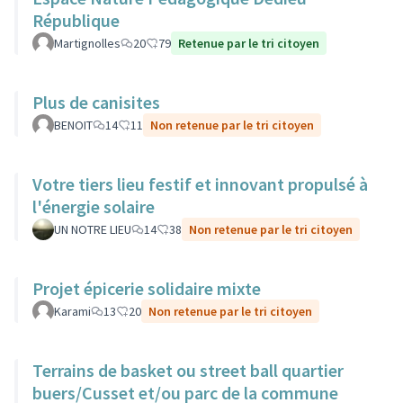
République
Martignolles
20
79
Retenue par le tri citoyen
Plus de canisites
BENOIT
14
11
Non retenue par le tri citoyen
Votre tiers lieu festif et innovant propulsé à
l'énergie solaire
UN NOTRE LIEU
14
38
Non retenue par le tri citoyen
Projet épicerie solidaire mixte
Karami
13
20
Non retenue par le tri citoyen
Terrains de basket ou street ball quartier
buers/Cusset et/ou parc de la commune