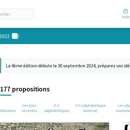
Aide
Menu utilisateur
 2022
/
 la carte
 suivant est une carte qui présente les éléments de cette page comm
La 4ème édition débute le 30 septembre 2024, préparez vos idé
177 propositions
Les plus
A-Z
Z-A (alphabétique
Les pl
Aléatoire
récentes
(alphabétique)
inverse)
souten