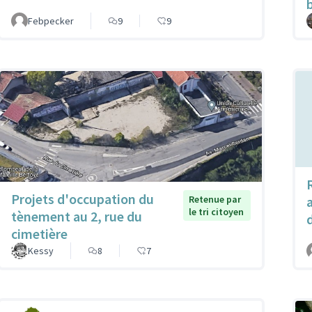
Febpecker
9
9
Projets d'occupation du
Retenue par
le tri citoyen
tènement au 2, rue du
cimetière
Kessy
8
7