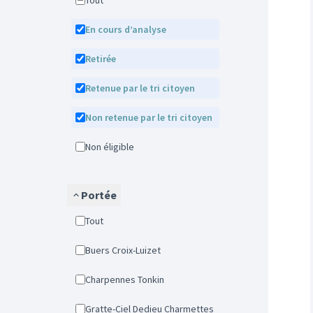
Tout
En cours d’analyse
Retirée
Retenue par le tri citoyen
Non retenue par le tri citoyen
Non éligible
Portée
Tout
Buers Croix-Luizet
Charpennes Tonkin
Gratte-Ciel Dedieu Charmettes