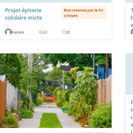
Projet épicerie
Non retenue par le tri
citoyen
solidaire mixte
Karami
13
20
u
)