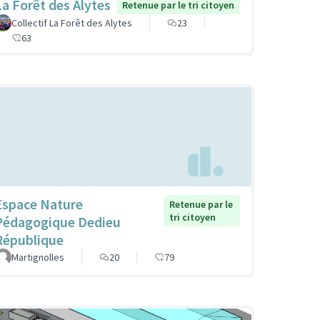
La Forêt des Alytes
Retenue par le tri citoyen
Collectif La Forêt des Alytes
23
63
Espace Nature
Retenue par le
tri citoyen
Pédagogique Dedieu
République
Martignolles
20
79