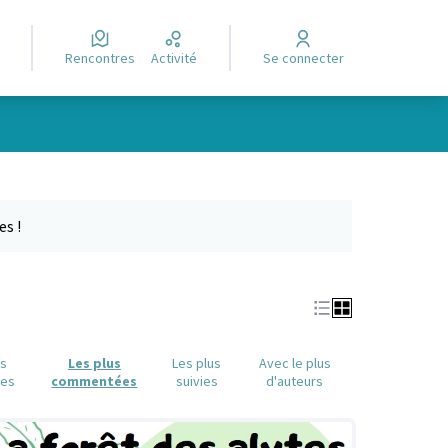
Rencontres
Activité
Se connecter
Leaflet
|
©
OpenStreetMap
contributors
e des points de carte. L'élément peut être utilisé avec un lecteur
es !
us
Les plus
Les plus
Avec le plus
ues
commentées
suivies
d'auteurs