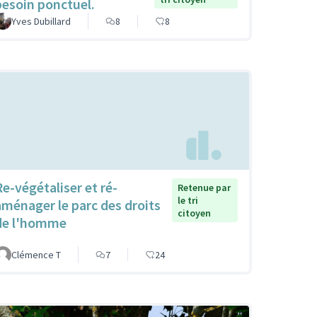
besoin ponctuel.
Yves Dubillard
8
8
Re-végétaliser et ré-
Retenue par
le tri
aménager le parc des droits
citoyen
de l'homme
Clémence T
7
24