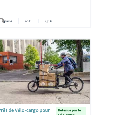
paille
11
16
Prêt de Vélo-cargo pour
Retenue par le
tri citoyen