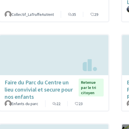
Collectif_LaTruffeAuVent
35
29
Faire du Parc du Centre un
Retenue
par le tri
lieu convivial et secure pour
citoyen
nos enfants
Enfants du parc
22
23