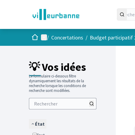
Accueil
Menu principal
/
Concertations
/
Budget participatif
Passer
L'élément
+
−
💡 Vos idées
Le formulaire ci-dessous filtre
dynamiquement les résultats de la
recherche lorsque les conditions de
recherche sont modifiées.
État