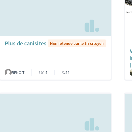
Plus de canisites
Non retenue par le tri citoyen
V
l
BENOIT
14
11