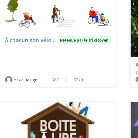
À chacun son vélo !
Retenue par le tri citoyen
A
Praxie Design
7
20