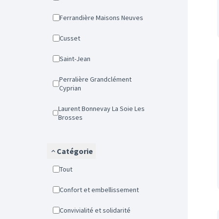
Ferrandière Maisons Neuves
Cusset
Saint-Jean
Perralière Grandclément
Cyprian
Laurent Bonnevay La Soie Les
Brosses
Catégorie
Tout
Confort et embellissement
Convivialité et solidarité