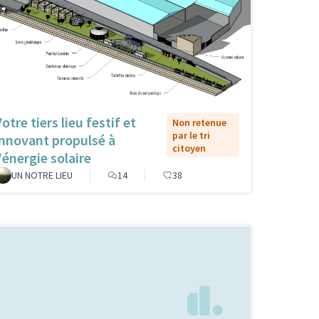
otre tiers lieu festif et
Non retenue
par le tri
innovant propulsé à
citoyen
'énergie solaire
UN NOTRE LIEU
14
38