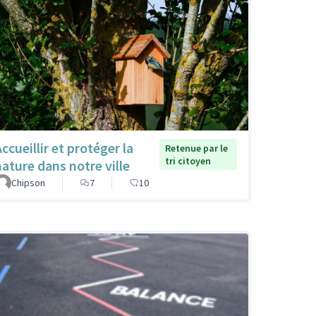
ccueillir et protéger la
Retenue par le
tri citoyen
nature dans notre ville
Chipson
7
10