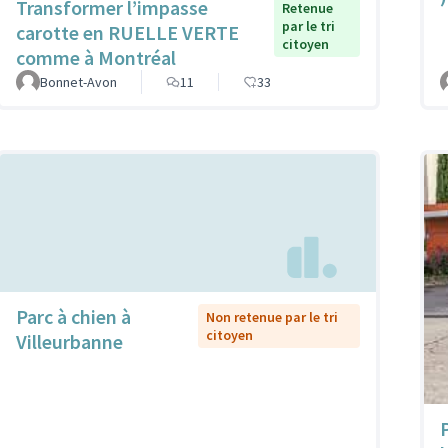
Transformer l’impasse
Retenue
par le tri
carotte en RUELLE VERTE
citoyen
comme à Montréal
Bonnet-Avon
11
33
Parc à chien à
Non retenue par le tri
citoyen
Villeurbanne