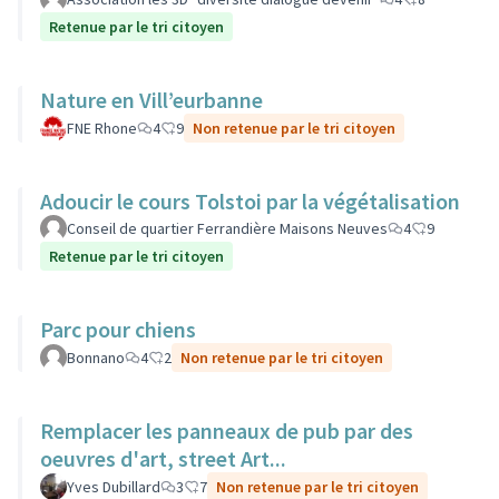
Retenue par le tri citoyen
Nature en Vill’eurbanne
FNE Rhone
4
9
Non retenue par le tri citoyen
Adoucir le cours Tolstoi par la végétalisation
Conseil de quartier Ferrandière Maisons Neuves
4
9
Retenue par le tri citoyen
Parc pour chiens
Bonnano
4
2
Non retenue par le tri citoyen
Remplacer les panneaux de pub par des
oeuvres d'art, street Art...
Yves Dubillard
3
7
Non retenue par le tri citoyen