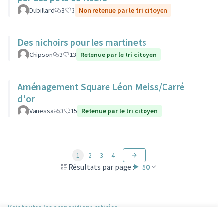
Dubillard
3
3
Non retenue par le tri citoyen
Des nichoirs pour les martinets
Chipson
3
13
Retenue par le tri citoyen
Aménagement Square Léon Meiss/Carré
d'or
Vanessa
3
15
Retenue par le tri citoyen
1
2
3
4
Résultats par page :
50
Voir toutes les propositions retirées