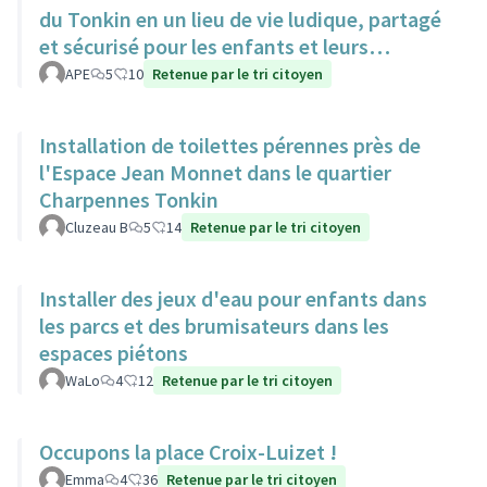
du Tonkin en un lieu de vie ludique, partagé
et sécurisé pour les enfants et leurs
familles.
APE
5
10
Retenue par le tri citoyen
Installation de toilettes pérennes près de
l'Espace Jean Monnet dans le quartier
Charpennes Tonkin
Cluzeau B
5
14
Retenue par le tri citoyen
Installer des jeux d'eau pour enfants dans
les parcs et des brumisateurs dans les
espaces piétons
WaLo
4
12
Retenue par le tri citoyen
Occupons la place Croix-Luizet !
Emma
4
36
Retenue par le tri citoyen