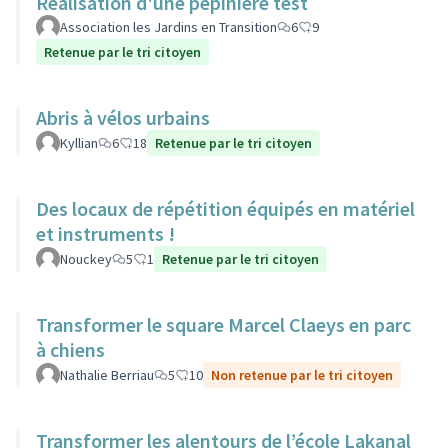
Réalisation d'une pépinière test
Association les Jardins en Transition
6
9
Retenue par le tri citoyen
Abris à vélos urbains
Kyllian
6
18
Retenue par le tri citoyen
Des locaux de répétition équipés en matériel
et instruments !
Nouckey
5
1
Retenue par le tri citoyen
Transformer le square Marcel Claeys en parc
à chiens
Nathalie Berriau
5
10
Non retenue par le tri citoyen
Transformer les alentours de l’école Lakanal