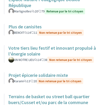
République
Martignolles
20
79
Retenue par le tri citoyen
Plus de canisites
BENOIT
14
11
Non retenue par le tri citoyen
Votre tiers lieu festif et innovant propulsé à
l'énergie solaire
UN NOTRE LIEU
14
38
Non retenue par le tri citoyen
Projet épicerie solidaire mixte
Karami
13
20
Non retenue par le tri citoyen
Terrains de basket ou street ball quartier
buers/Cusset et/ou parc de la commune