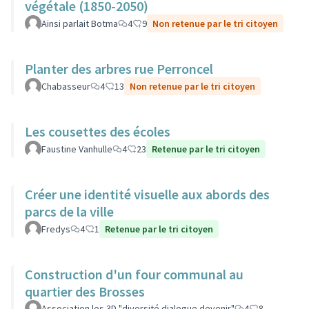
végétale (1850-2050)
Ainsi parlait Botma
4
9
Non retenue par le tri citoyen
Planter des arbres rue Perroncel
Chabasseur
4
13
Non retenue par le tri citoyen
Les cousettes des écoles
Faustine Vanhulle
4
23
Retenue par le tri citoyen
Créer une identité visuelle aux abords des
parcs de la ville
Fredys
4
1
Retenue par le tri citoyen
Construction d'un four communal au
quartier des Brosses
Association les 3D "diversité dialogue devenir"
4
8