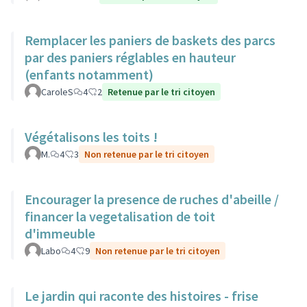
Remplacer les paniers de baskets des parcs
par des paniers réglables en hauteur
(enfants notamment)
CaroleS
4
2
Retenue par le tri citoyen
Végétalisons les toits !
M.
4
3
Non retenue par le tri citoyen
Encourager la presence de ruches d'abeille /
financer la vegetalisation de toit
d'immeuble
Labo
4
9
Non retenue par le tri citoyen
Le jardin qui raconte des histoires - frise