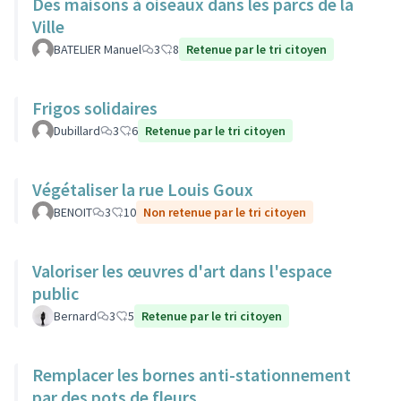
Des maisons à oiseaux dans les parcs de la
Ville
BATELIER Manuel
3
8
Retenue par le tri citoyen
Frigos solidaires
Dubillard
3
6
Retenue par le tri citoyen
Végétaliser la rue Louis Goux
BENOIT
3
10
Non retenue par le tri citoyen
Valoriser les œuvres d'art dans l'espace
public
Bernard
3
5
Retenue par le tri citoyen
Remplacer les bornes anti-stationnement
par des pots de fleurs