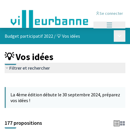
Se connecter
Menu princi
Menu p
Budget participatif 2022
/
💡 Vos idées
💡 Vos idées
Filtrer et rechercher
Passer la carte
Leaflet
|
©
OpenStreetMap
contributors
L'élément suivant est une carte qui présente les éléments de cet
+
La 4ème édition débute le 30 septembre 2024, préparez
−
vos idées !
177 propositions