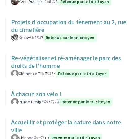
Yves Dubillard
8
8
Retenue par le tri citoyen
Projets d'occupation du tènement au 2, rue
du cimetière
Kessy
8
7
Retenue par le tri citoyen
Re-végétaliser et ré-aménager le parc des
droits de l'homme
Clémence T
7
24
Retenue par le tri citoyen
À chacun son vélo !
Praxie Design
7
20
Retenue par le tri citoyen
Accueillir et protéger la nature dans notre
ville
Chipson
7
10
Retenue par le tri citoyen