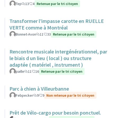
Tep
13
4
Retenue par le tri citoyen
Transformer l’impasse carotte en RUELLE
VERTE comme à Montréal
Bonnet-Avon
11
33
Retenue par le tri citoyen
Rencontre musicale intergénérationnel, par
le biais d un lieu ( local ) ou structure
adaptée ( matériel , instrument )
paille
11
16
Retenue par le tri citoyen
Parc à chien à Villeurbanne
Febpecker
9
9
Non retenue par le tri citoyen
Prêt de Vélo-cargo pour besoin ponctuel.