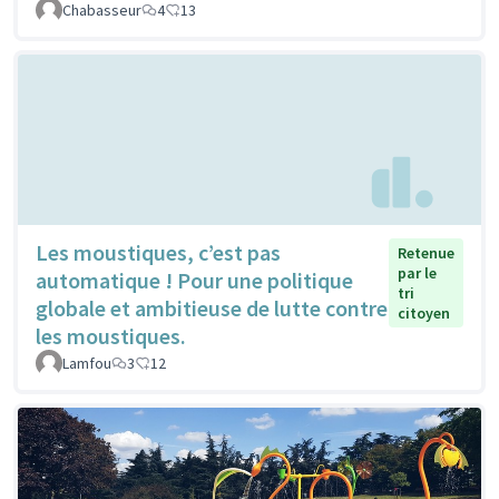
Chabasseur
4
13
Les moustiques, c’est pas
Retenue
par le
automatique ! Pour une politique
tri
globale et ambitieuse de lutte contre
citoyen
les moustiques.
Lamfou
3
12