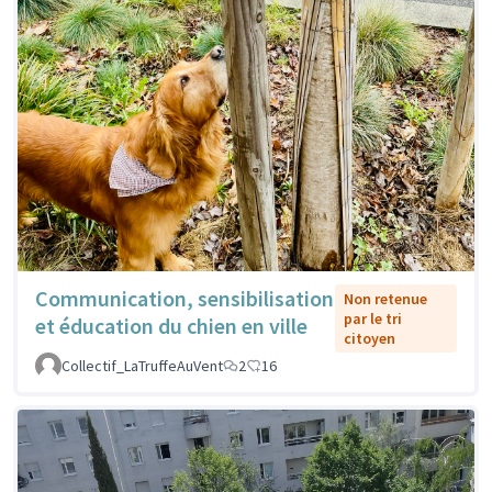
Communication, sensibilisation
Non retenue
par le tri
et éducation du chien en ville
citoyen
Collectif_LaTruffeAuVent
2
16