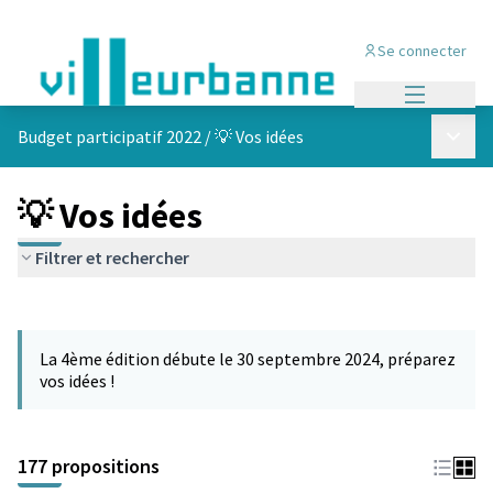
Se connecter
Menu princi
Menu p
Budget participatif 2022
/
💡 Vos idées
💡 Vos idées
Filtrer et rechercher
Passer la carte
Leaflet
|
©
OpenStreetMap
contributors
L'élément suivant est une carte qui présente les éléments de cet
+
La 4ème édition débute le 30 septembre 2024, préparez
−
vos idées !
177 propositions