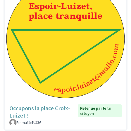
Occupons la place Croix-
Retenue par le tri
citoyen
Luizet !
Emma
4
36