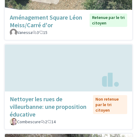
Aménagement Square Léon
Retenue par le tri
citoyen
Meiss/Carré d'or
Vanessa
3
15
Nettoyer les rues de
Non retenue
par le tri
villeurbanne: une proposition
citoyen
éducative
Combescure
2
14