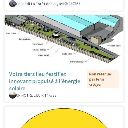
Collectif La Forêt des Alytes
23
63
Votre tiers lieu festif et
Non retenue
par le tri
innovant propulsé à l'énergie
citoyen
solaire
UN NOTRE LIEU
14
38