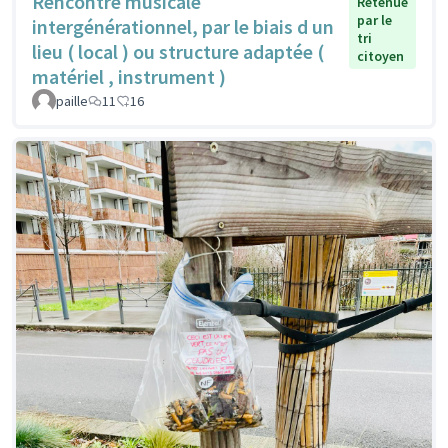
Rencontre musicale
Retenue
par le
intergénérationnel, par le biais d un
tri
lieu ( local ) ou structure adaptée (
citoyen
matériel , instrument )
paille
11
16