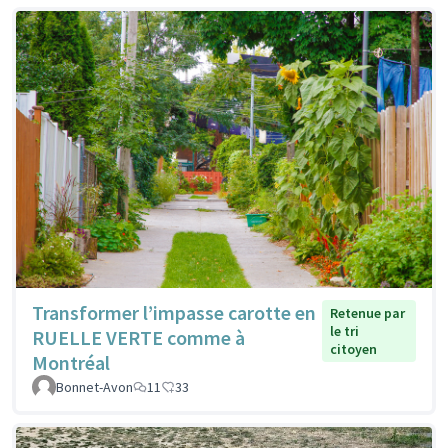
Transformer l’impasse carotte en
Retenue par
le tri
RUELLE VERTE comme à
citoyen
Montréal
Bonnet-Avon
11
33