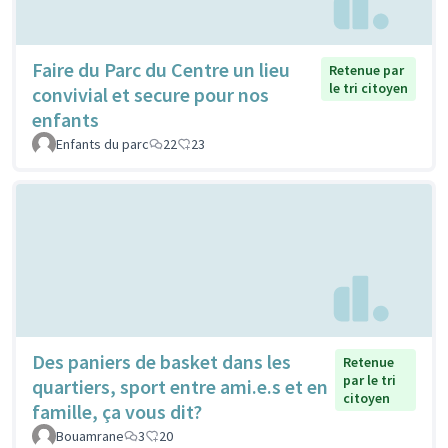
Faire du Parc du Centre un lieu
Retenue par
le tri citoyen
convivial et secure pour nos
enfants
Enfants du parc
22
23
Des paniers de basket dans les
Retenue
par le tri
quartiers, sport entre ami.e.s et en
citoyen
famille, ça vous dit?
Bouamrane
3
20