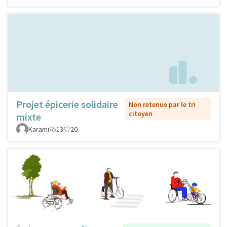
Projet épicerie solidaire
Non retenue par le tri
citoyen
mixte
Karami
13
20