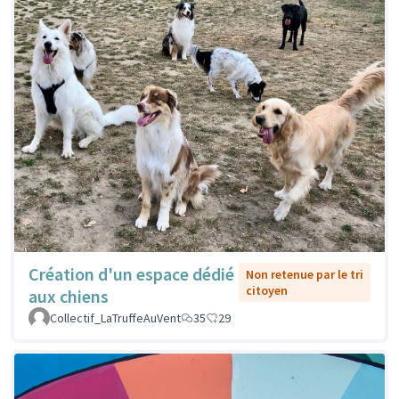
Création d'un espace dédié
Non retenue par le tri
citoyen
aux chiens
Collectif_LaTruffeAuVent
35
29