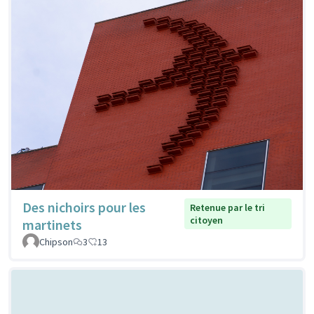
Des nichoirs pour les
Retenue par le tri
citoyen
martinets
Chipson
3
13