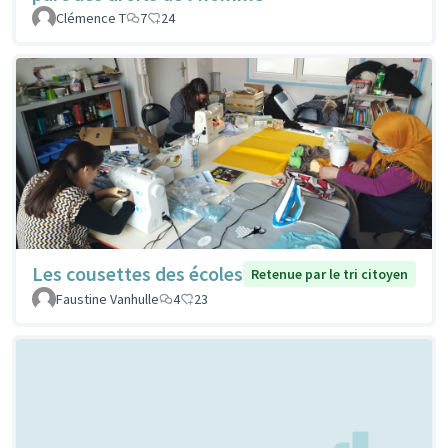
Clémence T
7
24
Les cousettes des écoles
Retenue par le tri citoyen
Faustine Vanhulle
4
23