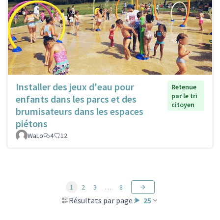
Installer des jeux d'eau pour
Retenue
par le tri
enfants dans les parcs et des
citoyen
brumisateurs dans les espaces
piétons
WaLo
4
12
1
2
3
…
8
Résultats par page :
25