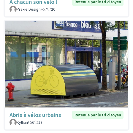
À chacun son vélo !
Retenue par le tri citoyen
Praxie Design
7
20
Abris à vélos urbains
Retenue par le tri citoyen
Kyllian
6
18