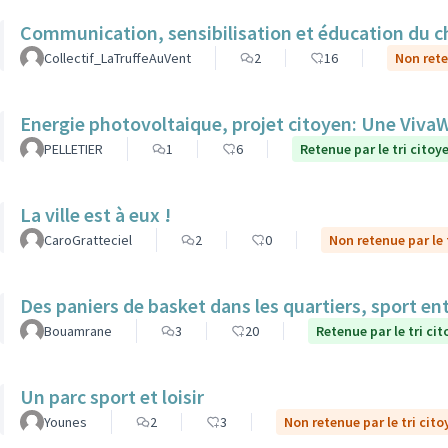
Communication, sensibilisation et éducation du ch
Collectif_LaTruffeAuVent
2
16
Non rete
Energie photovoltaique, projet citoyen: Une Viv
PELLETIER
1
6
Retenue par le tri citoy
La ville est à eux !
CaroGratteciel
2
0
Non retenue par le 
Des paniers de basket dans les quartiers, sport ent
Bouamrane
3
20
Retenue par le tri ci
Un parc sport et loisir
Younes
2
3
Non retenue par le tri cito