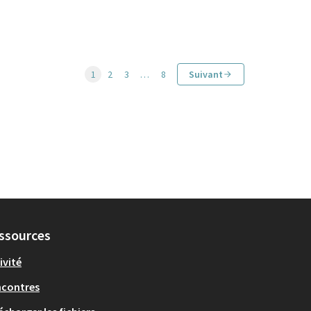
1
2
3
…
8
Suivant
ssources
ivité
ncontres