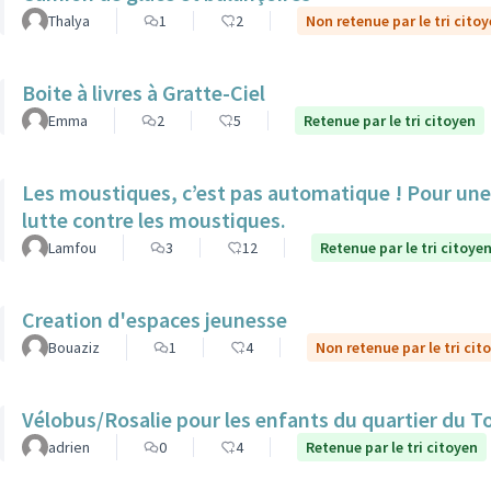
Thalya
1
2
Non retenue par le tri cito
Boite à livres à Gratte-Ciel
Emma
2
5
Retenue par le tri citoyen
Les moustiques, c’est pas automatique ! Pour une 
lutte contre les moustiques.
Lamfou
3
12
Retenue par le tri citoye
Creation d'espaces jeunesse
Bouaziz
1
4
Non retenue par le tri cit
Vélobus/Rosalie pour les enfants du quartier du T
adrien
0
4
Retenue par le tri citoyen