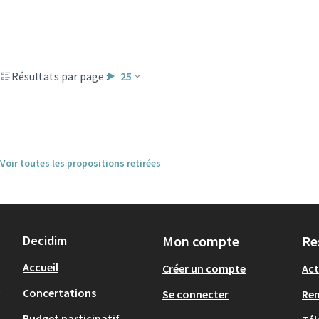
Résultats par page :
25
Voir toutes les propositions retirées
Decidim
Mon compte
Re
Accueil
Créer un compte
Act
.
Concertations
Se connecter
Re
Budget participatif