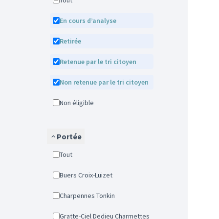
Tout
En cours d’analyse
Retirée
Retenue par le tri citoyen
Non retenue par le tri citoyen
Non éligible
Portée
Tout
Buers Croix-Luizet
Charpennes Tonkin
Gratte-Ciel Dedieu Charmettes