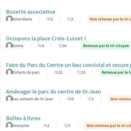
Buvette associative
Anne Marie
2
2
Non retenue par le tri 
Occupons la place Croix-Luizet !
Emma
4
36
Retenue par le tri citoyen
Faire du Parc du Centre un lieu convivial et secure
Enfants du parc
22
23
Retenue par le t
Aménager le parc du centre de St-Jean
Les enfants de St Jean
0
1
Non retenue
Boîtes à livres
Anonyme
1
3
Non retenue par le tri c