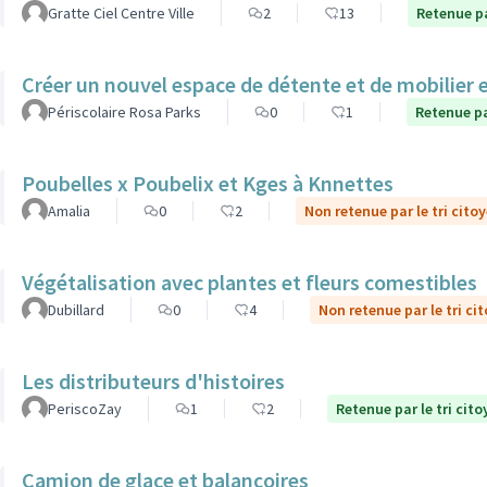
Gratte Ciel Centre Ville
2
13
Retenue pa
Créer un nouvel espace de détente et de mobilier 
Périscolaire Rosa Parks
0
1
Retenue pa
Poubelles x Poubelix et Kges à Knnettes
Amalia
0
2
Non retenue par le tri cito
Végétalisation avec plantes et fleurs comestibles
Dubillard
0
4
Non retenue par le tri ci
Les distributeurs d'histoires
PeriscoZay
1
2
Retenue par le tri cito
Camion de glace et balançoires