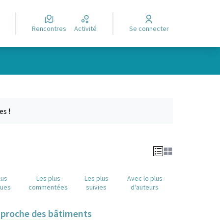
Rencontres
Activité
Se connecter
Leaflet
|
©
OpenStreetMap
contributors
e des points de carte. L'élément peut être utilisé avec un lecteur
es !
lus
Les plus
Les plus
Avec le plus
nues
commentées
suivies
d'auteurs
n proche des bâtiments