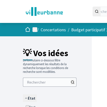
Accueil
Menu principal
/
Concertations
/
Budget participatif
Passer
L'élément
+
−
💡 Vos idées
Le formulaire ci-dessous filtre
dynamiquement les résultats de la
recherche lorsque les conditions de
recherche sont modifiées.
État