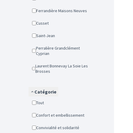
Ferrandière Maisons Neuves
Cusset
Saint-Jean
Perralière Grandclément
Cyprian
Laurent Bonnevay La Soie Les
Brosses
Catégorie
Tout
Confort et embellissement
Convivialité et solidarité