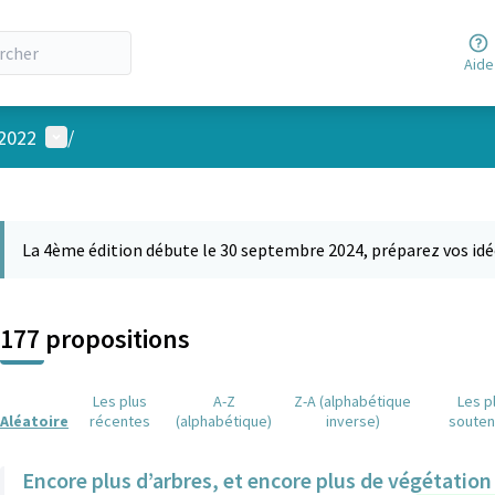
Aide
Menu utilisateur
 2022
/
 la carte
 suivant est une carte qui présente les éléments de cette page comm
La 4ème édition débute le 30 septembre 2024, préparez vos idé
177 propositions
Les plus
A-Z
Z-A (alphabétique
Les p
Aléatoire
récentes
(alphabétique)
inverse)
soute
Encore plus d’arbres, et encore plus de végétatio