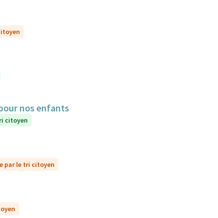
citoyen
 pour nos enfants
ri citoyen
 par le tri citoyen
itoyen