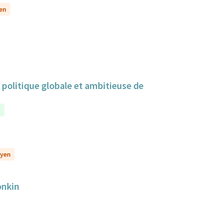
yen
politique globale et ambitieuse de
n
oyen
onkin