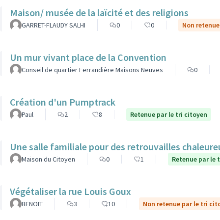
Maison/ musée de la laïcité et des religions
GARRET-FLAUDY SALHI
0
0
Non retenue 
Un mur vivant place de la Convention
Conseil de quartier Ferrandière Maisons Neuves
0
Création d'un Pumptrack
Paul
2
8
Retenue par le tri citoyen
Une salle familiale pour des retrouvailles chaleur
Maison du Citoyen
0
1
Retenue par le t
Végétaliser la rue Louis Goux
BENOIT
3
10
Non retenue par le tri ci