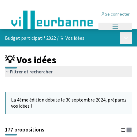
Se connecter
Menu princi
Menu p
Budget participatif 2022
/
💡 Vos idées
💡 Vos idées
Filtrer et rechercher
Passer la carte
Leaflet
|
©
OpenStreetMap
contributors
L'élément suivant est une carte qui présente les éléments de cet
+
La 4ème édition débute le 30 septembre 2024, préparez
−
vos idées !
177 propositions