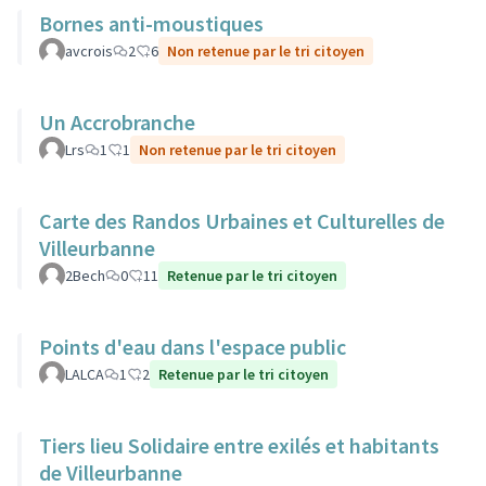
Bornes anti-moustiques
avcrois
2
6
Non retenue par le tri citoyen
Un Accrobranche
Lrs
1
1
Non retenue par le tri citoyen
Carte des Randos Urbaines et Culturelles de
Villeurbanne
2Bech
0
11
Retenue par le tri citoyen
Points d'eau dans l'espace public
LALCA
1
2
Retenue par le tri citoyen
Tiers lieu Solidaire entre exilés et habitants
de Villeurbanne