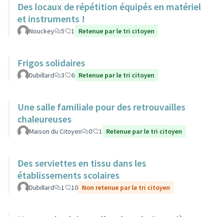
Des locaux de répétition équipés en matériel
et instruments !
Nouckey
5
1
Retenue par le tri citoyen
Frigos solidaires
Dubillard
3
6
Retenue par le tri citoyen
Une salle familiale pour des retrouvailles
chaleureuses
Maison du Citoyen
0
1
Retenue par le tri citoyen
Des serviettes en tissu dans les
établissements scolaires
Dubillard
1
10
Non retenue par le tri citoyen