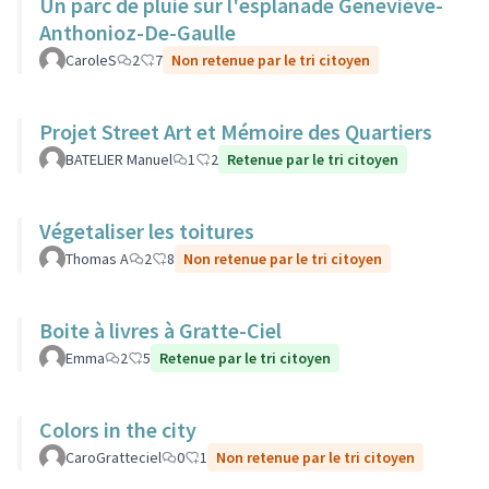
Un parc de pluie sur l'esplanade Geneviève-
Anthonioz-De-Gaulle
CaroleS
2
7
Non retenue par le tri citoyen
Projet Street Art et Mémoire des Quartiers
BATELIER Manuel
1
2
Retenue par le tri citoyen
Végetaliser les toitures
Thomas A
2
8
Non retenue par le tri citoyen
Boite à livres à Gratte-Ciel
Emma
2
5
Retenue par le tri citoyen
Colors in the city
CaroGratteciel
0
1
Non retenue par le tri citoyen