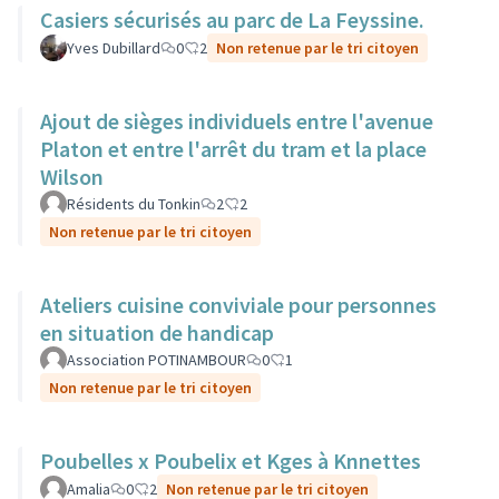
Casiers sécurisés au parc de La Feyssine.
Yves Dubillard
0
2
Non retenue par le tri citoyen
Ajout de sièges individuels entre l'avenue
Platon et entre l'arrêt du tram et la place
Wilson
Résidents du Tonkin
2
2
Non retenue par le tri citoyen
Ateliers cuisine conviviale pour personnes
en situation de handicap
Association POTINAMBOUR
0
1
Non retenue par le tri citoyen
Poubelles x Poubelix et Kges à Knnettes
Amalia
0
2
Non retenue par le tri citoyen