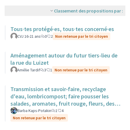
Classement des propositions par :
Tous·tes protégé·es, tous·tes concerné·es
CVJ 16-21 ans
0
2
Non retenue par le tri citoyen
Aménagement autour du futur tiers-lieu de
la rue du Luizet
Amélie Tardif
3
1
Non retenue par le tri citoyen
Transmission et savoir-faire, recyclage
d'eau, lombricompost; faire pousser les
salades, aromates, fruit rouge, fleurs, des
surfaces sur des toits.
Barba Kaps-Potakin
1
4
Non retenue par le tri citoyen