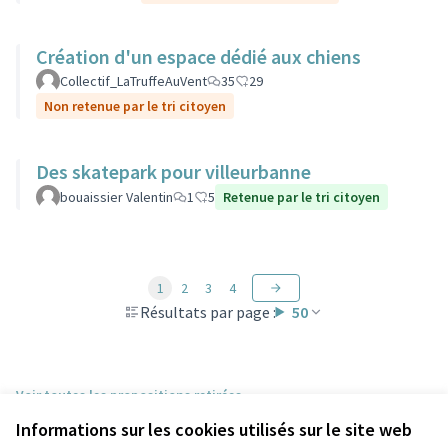
Création d'un espace dédié aux chiens
Collectif_LaTruffeAuVent
35
29
Non retenue par le tri citoyen
Des skatepark pour villeurbanne
bouaissier Valentin
1
5
Retenue par le tri citoyen
1
2
3
4
Résultats par page :
50
Voir toutes les propositions retirées
Informations sur les cookies utilisés sur le site web