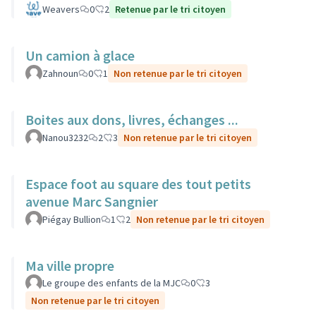
Weavers
0
2
Retenue par le tri citoyen
Un camion à glace
Zahnoun
0
1
Non retenue par le tri citoyen
Boites aux dons, livres, échanges ...
Nanou3232
2
3
Non retenue par le tri citoyen
Espace foot au square des tout petits
avenue Marc Sangnier
Piégay Bullion
1
2
Non retenue par le tri citoyen
Ma ville propre
Le groupe des enfants de la MJC
0
3
Non retenue par le tri citoyen