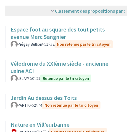
Classement des propositions par :
Espace foot au square des tout petits
avenue Marc Sangnier
Piégay Bullion
1
2
Non retenue par le tri citoyen
Vélodrome du XXIème siècle - ancienne
usine ACI
LEJAY
0
1
Retenue par le tri citoyen
Jardin Au dessus des Toits
PART K
2
4
Non retenue par le tri citoyen
Nature en Vill’eurbanne