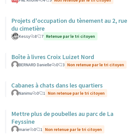
FNE Rhone
4
9
Non retenue par le tri citoyen
Projets d'occupation du tènement au 2, rue
du cimetière
Kessy
8
7
Retenue par le tri citoyen
Boîte à livres Croix Luizet Nord
BERNARD Danielle
0
3
Non retenue par le tri citoyen
Cabanes à chats dans les quartiers
Nanimu
0
1
Non retenue par le tri citoyen
Mettre plus de poubelles au parc de La
Feyssine
marie
0
1
Non retenue par le tri citoyen