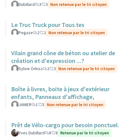
Dubillard
3
3
Non retenue par le tri citoyen
Le Truc Truck pour Tous.tes
Pegaze
2
2
Non retenue par le tri citoyen
Vilain grand cône de béton ou atelier de
création et d'expression ...?
Sylvie Orkisz
2
3
Non retenue par le tri citoyen
Boîte à livres, boite à jeux d'extérieur
enfants, Panneaux d'affichage,
JANIER
1
5
Non retenue par le tri citoyen
Prêt de Vélo-cargo pour besoin ponctuel.
Yves Dubillard
8
8
Retenue par le tri citoyen