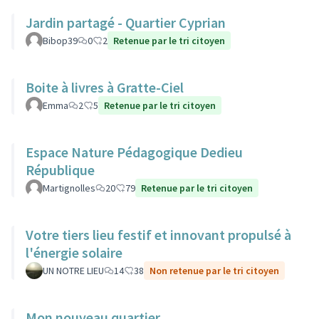
Jardin partagé - Quartier Cyprian
Bibop39
0
2
Retenue par le tri citoyen
Boite à livres à Gratte-Ciel
Emma
2
5
Retenue par le tri citoyen
Espace Nature Pédagogique Dedieu
République
Martignolles
20
79
Retenue par le tri citoyen
Votre tiers lieu festif et innovant propulsé à
l'énergie solaire
UN NOTRE LIEU
14
38
Non retenue par le tri citoyen
Mon nouveau quartier