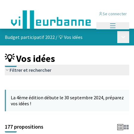
Se connecter
Menu princi
Menu p
Budget participatif 2022
/
💡 Vos idées
💡 Vos idées
Filtrer et rechercher
Passer la carte
Leaflet
|
©
OpenStreetMap
contributors
L'élément suivant est une carte qui présente les éléments de cet
+
La 4ème édition débute le 30 septembre 2024, préparez
−
vos idées !
177 propositions