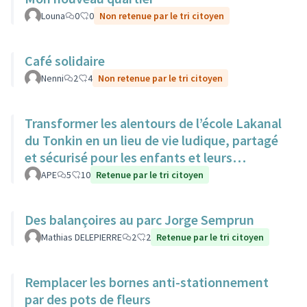
Louna
0
0
Non retenue par le tri citoyen
Café solidaire
Nenni
2
4
Non retenue par le tri citoyen
Transformer les alentours de l’école Lakanal
du Tonkin en un lieu de vie ludique, partagé
et sécurisé pour les enfants et leurs
familles.
APE
5
10
Retenue par le tri citoyen
Des balançoires au parc Jorge Semprun
Mathias DELEPIERRE
2
2
Retenue par le tri citoyen
Remplacer les bornes anti-stationnement
par des pots de fleurs