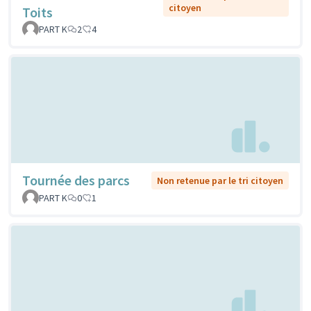
citoyen
Toits
PART K
2
4
Tournée des parcs
Non retenue par le tri citoyen
PART K
0
1