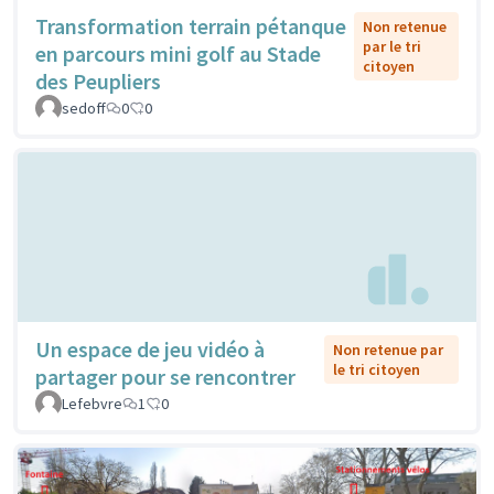
Transformation terrain pétanque
Non retenue
par le tri
en parcours mini golf au Stade
citoyen
des Peupliers
sedoff
0
0
Un espace de jeu vidéo à
Non retenue par
le tri citoyen
partager pour se rencontrer
Lefebvre
1
0