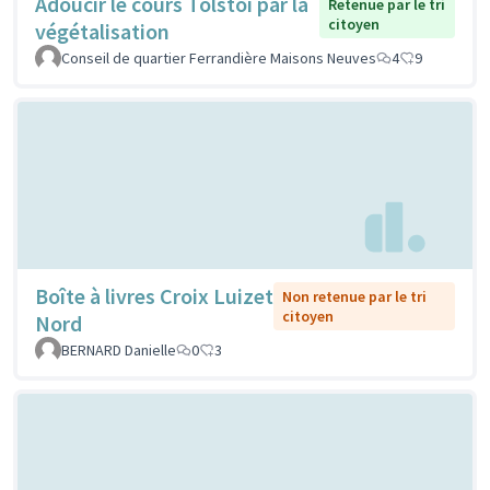
Adoucir le cours Tolstoi par la
Retenue par le tri
citoyen
végétalisation
Conseil de quartier Ferrandière Maisons Neuves
4
9
Boîte à livres Croix Luizet
Non retenue par le tri
citoyen
Nord
BERNARD Danielle
0
3