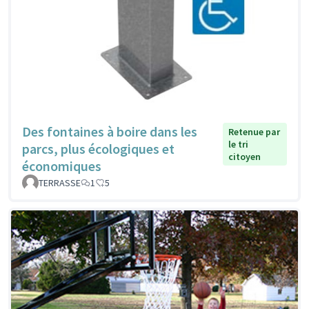
Des fontaines à boire dans les
Retenue par
le tri
parcs, plus écologiques et
citoyen
économiques
TERRASSE
1
5