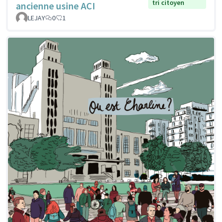
tri citoyen
ancienne usine ACI
LEJAY
0
1