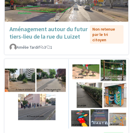
Aménagement autour du futur
Non retenue
par le tri
tiers-lieu de la rue du Luizet
citoyen
Amélie Tardif
3
1