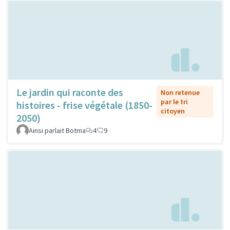
Le jardin qui raconte des
Non retenue
par le tri
histoires - frise végétale (1850-
citoyen
2050)
Ainsi parlait Botma
4
9