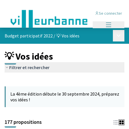
Se connecter
Menu princi
Menu p
Budget participatif 2022
/
💡 Vos idées
💡 Vos idées
Filtrer et rechercher
Passer la carte
Leaflet
|
©
OpenStreetMap
contributors
L'élément suivant est une carte qui présente les éléments de cet
+
La 4ème édition débute le 30 septembre 2024, préparez
−
vos idées !
177 propositions