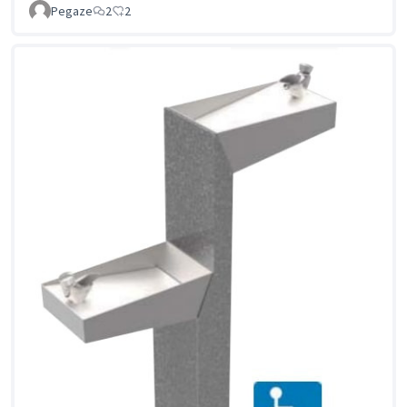
Pegaze
2
2