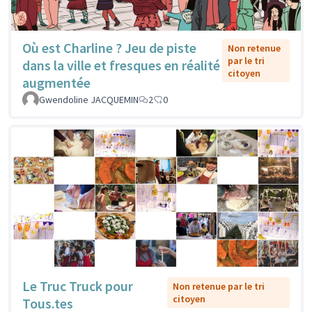
Où est Charline ? Jeu de piste
Non retenue
par le tri
dans la ville et fresques en réalité
citoyen
augmentée
Gwendoline JACQUEMIN
2
0
Le Truc Truck pour
Non retenue par le tri
citoyen
Tous.tes