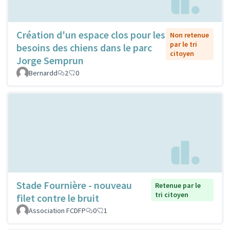
Création d'un espace clos pour les
Non retenue
par le tri
besoins des chiens dans le parc
citoyen
Jorge Semprun
Bernardd
2
0
Stade Fournière - nouveau
Retenue par le
tri citoyen
filet contre le bruit
Association FCDFP
0
1