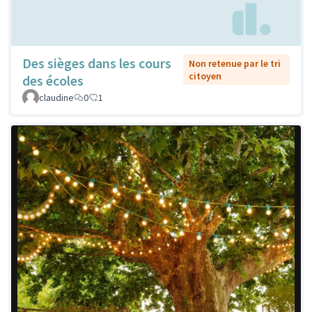
Des sièges dans les cours
Non retenue par le tri
citoyen
des écoles
claudine
0
1