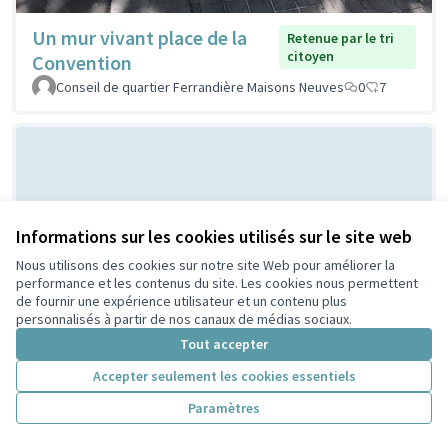
Un mur vivant place de la
Retenue par le tri
citoyen
Convention
Conseil de quartier Ferrandière Maisons Neuves
0
7
Informations sur les cookies utilisés sur le site web
Nous utilisons des cookies sur notre site Web pour améliorer la
performance et les contenus du site. Les cookies nous permettent
de fournir une expérience utilisateur et un contenu plus
Bal Populaire place Lazare
Non retenue par le tri
personnalisés à partir de nos canaux de médias sociaux.
citoyen
Goujon
Tout accepter
MERMET
0
0
Accepter seulement les cookies essentiels
Paramètres