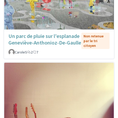
Un parc de pluie sur l'esplanade
Non retenue
par le tri
Geneviève-Anthonioz-De-Gaulle
citoyen
CaroleS
2
7