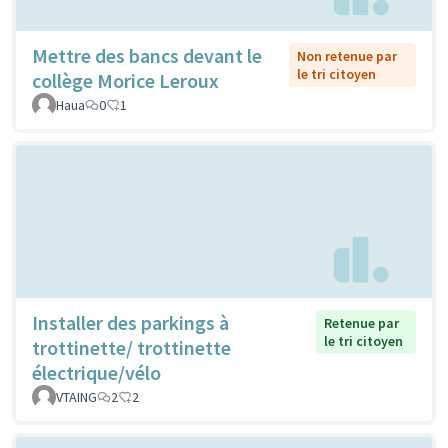
Mettre des bancs devant le
Non retenue par
le tri citoyen
collège Morice Leroux
Haua
0
1
Installer des parkings à
Retenue par
le tri citoyen
trottinette/ trottinette
électrique/vélo
VTAING
2
2