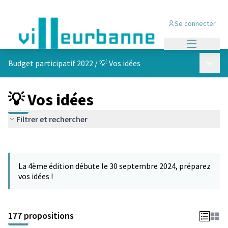
Se connecter
Menu princi
Menu p
Budget participatif 2022
/
💡 Vos idées
💡 Vos idées
Filtrer et rechercher
Passer la carte
Leaflet
|
©
OpenStreetMap
contributors
L'élément suivant est une carte qui présente les éléments de cet
+
La 4ème édition débute le 30 septembre 2024, préparez
−
vos idées !
177 propositions