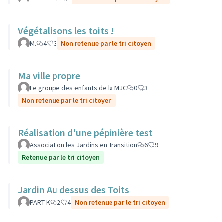
Végétalisons les toits !
M.
4
3
Non retenue par le tri citoyen
Ma ville propre
Le groupe des enfants de la MJC
0
3
Non retenue par le tri citoyen
Réalisation d'une pépinière test
Association les Jardins en Transition
6
9
Retenue par le tri citoyen
Jardin Au dessus des Toits
PART K
2
4
Non retenue par le tri citoyen