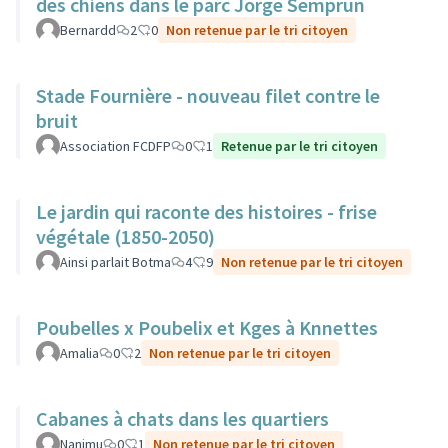
des chiens dans le parc Jorge Semprun
Bernardd
2
0
Non retenue par le tri citoyen
Stade Fournière - nouveau filet contre le
bruit
Association FCDFP
0
1
Retenue par le tri citoyen
Le jardin qui raconte des histoires - frise
végétale (1850-2050)
Ainsi parlait Botma
4
9
Non retenue par le tri citoyen
Poubelles x Poubelix et Kges à Knnettes
Amalia
0
2
Non retenue par le tri citoyen
Cabanes à chats dans les quartiers
Nanimu
0
1
Non retenue par le tri citoyen