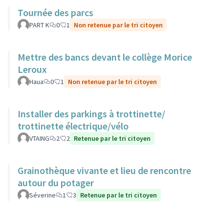
Tournée des parcs
PART K
0
1
Non retenue par le tri citoyen
Mettre des bancs devant le collège Morice
Leroux
Haua
0
1
Non retenue par le tri citoyen
Installer des parkings à trottinette/
trottinette électrique/vélo
VTAING
2
2
Retenue par le tri citoyen
Grainothèque vivante et lieu de rencontre
autour du potager
Séverine
1
3
Retenue par le tri citoyen