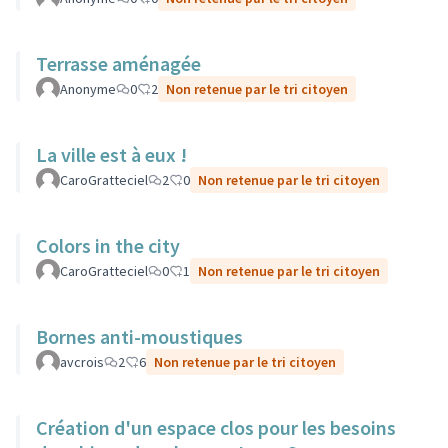
Terrasse aménagée
Anonyme
0
2
Non retenue par le tri citoyen
La ville est à eux !
CaroGratteciel
2
0
Non retenue par le tri citoyen
Colors in the city
CaroGratteciel
0
1
Non retenue par le tri citoyen
Bornes anti-moustiques
avcrois
2
6
Non retenue par le tri citoyen
Création d'un espace clos pour les besoins