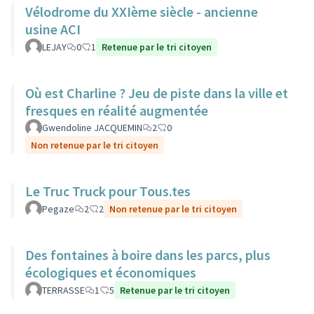
Vélodrome du XXIème siècle - ancienne
usine ACI
LEJAY
0
1
Retenue par le tri citoyen
Où est Charline ? Jeu de piste dans la ville et
fresques en réalité augmentée
Gwendoline JACQUEMIN
2
0
Non retenue par le tri citoyen
Le Truc Truck pour Tous.tes
Pegaze
2
2
Non retenue par le tri citoyen
Des fontaines à boire dans les parcs, plus
écologiques et économiques
TERRASSE
1
5
Retenue par le tri citoyen