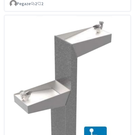
Pegaze
2
2