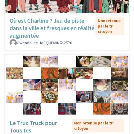
Où est Charline ? Jeu de piste
Non retenue
par le tri
dans la ville et fresques en réalité
citoyen
augmentée
Gwendoline JACQUEMIN
2
0
Le Truc Truck pour
Non retenue par le tri
citoyen
Tous.tes