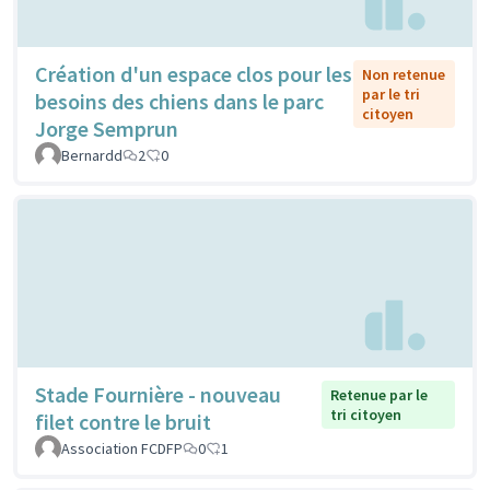
Création d'un espace clos pour les
Non retenue
par le tri
besoins des chiens dans le parc
citoyen
Jorge Semprun
Bernardd
2
0
Stade Fournière - nouveau
Retenue par le
tri citoyen
filet contre le bruit
Association FCDFP
0
1