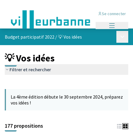
Se connecter
Menu princi
Menu p
Budget participatif 2022
/
💡 Vos idées
💡 Vos idées
Filtrer et rechercher
Passer la carte
Leaflet
|
©
OpenStreetMap
contributors
L'élément suivant est une carte qui présente les éléments de cet
+
La 4ème édition débute le 30 septembre 2024, préparez
−
vos idées !
177 propositions