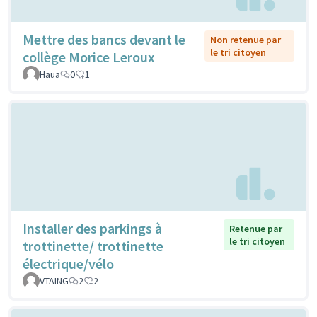
Mettre des bancs devant le
Non retenue par
le tri citoyen
collège Morice Leroux
Haua
0
1
Installer des parkings à
Retenue par
le tri citoyen
trottinette/ trottinette
électrique/vélo
VTAING
2
2