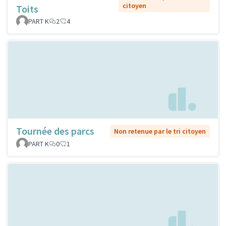
citoyen
Toits
PART K
2
4
Tournée des parcs
Non retenue par le tri citoyen
PART K
0
1