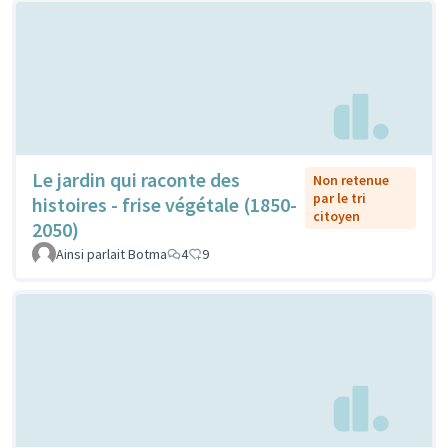
Le jardin qui raconte des
Non retenue
par le tri
histoires - frise végétale (1850-
citoyen
2050)
Ainsi parlait Botma
4
9