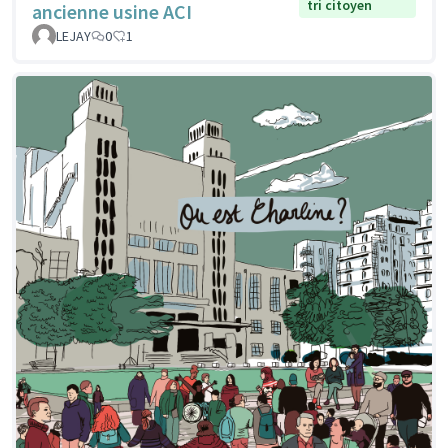
tri citoyen
ancienne usine ACI
LEJAY
0
1