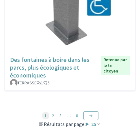
Des fontaines à boire dans les
Retenue par
le tri
parcs, plus écologiques et
citoyen
économiques
TERRASSE
1
5
1
2
3
…
8
Résultats par page :
25