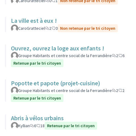
CaroGratteciel
0
1
Non retenue par le tri citoyen
La ville est à eux !
CaroGratteciel
2
0
Non retenue par le tri citoyen
Ouvrez, ouvrez la loge aux enfants !
Groupe Habitants et centre social de la Ferrandière
2
6
Retenue par le tri citoyen
Popotte et papote (projet-cuisine)
Groupe Habitants et centre social de la Ferrandière
2
2
Retenue par le tri citoyen
Abris à vélos urbains
Kyllian
6
18
Retenue par le tri citoyen