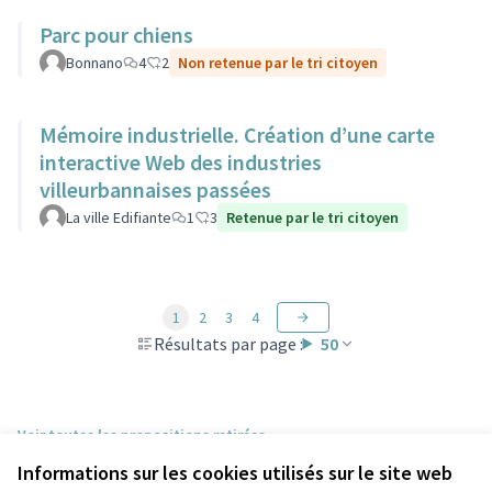
Parc pour chiens
Bonnano
4
2
Non retenue par le tri citoyen
Mémoire industrielle. Création d’une carte
interactive Web des industries
villeurbannaises passées
La ville Edifiante
1
3
Retenue par le tri citoyen
1
2
3
4
Résultats par page :
50
Voir toutes les propositions retirées
Informations sur les cookies utilisés sur le site web