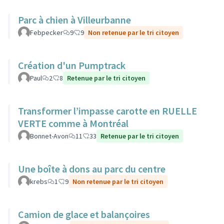
Parc à chien à Villeurbanne
Febpecker
9
9
Non retenue par le tri citoyen
Création d'un Pumptrack
Paul
2
8
Retenue par le tri citoyen
Transformer l’impasse carotte en RUELLE
VERTE comme à Montréal
Bonnet-Avon
11
33
Retenue par le tri citoyen
Une boîte à dons au parc du centre
krebs
1
9
Non retenue par le tri citoyen
Camion de glace et balançoires