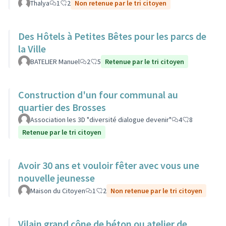
Thalya
1
2
Non retenue par le tri citoyen
Des Hôtels à Petites Bêtes pour les parcs de
la Ville
BATELIER Manuel
2
5
Retenue par le tri citoyen
Construction d'un four communal au
quartier des Brosses
Association les 3D "diversité dialogue devenir"
4
8
Retenue par le tri citoyen
Avoir 30 ans et vouloir fêter avec vous une
nouvelle jeunesse
Maison du Citoyen
1
2
Non retenue par le tri citoyen
Vilain grand cône de béton ou atelier de