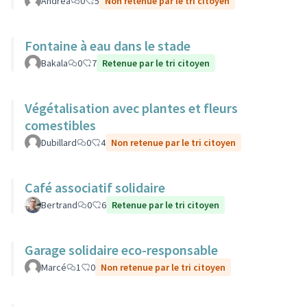
Andrea
0
5
Non retenue par le tri citoyen
Fontaine à eau dans le stade
Bakala
0
7
Retenue par le tri citoyen
Végétalisation avec plantes et fleurs
comestibles
Dubillard
0
4
Non retenue par le tri citoyen
Café associatif solidaire
Bertrand
0
6
Retenue par le tri citoyen
Garage solidaire eco-responsable
Marcé
1
0
Non retenue par le tri citoyen