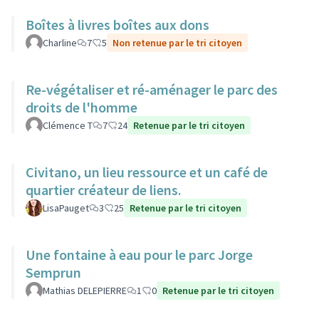
Boîtes à livres boîtes aux dons
Charline
7
5
Non retenue par le tri citoyen
Re-végétaliser et ré-aménager le parc des
droits de l'homme
Clémence T
7
24
Retenue par le tri citoyen
Civitano, un lieu ressource et un café de
quartier créateur de liens.
LisaPauget
3
25
Retenue par le tri citoyen
Une fontaine à eau pour le parc Jorge
Semprun
Mathias DELEPIERRE
1
0
Retenue par le tri citoyen