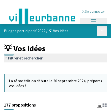
Se connecter
Menu princi
Menu p
Budget participatif 2022
/
💡 Vos idées
💡 Vos idées
Filtrer et rechercher
Passer la carte
Leaflet
|
©
OpenStreetMap
contributors
L'élément suivant est une carte qui présente les éléments de cet
+
La 4ème édition débute le 30 septembre 2024, préparez
−
vos idées !
177 propositions