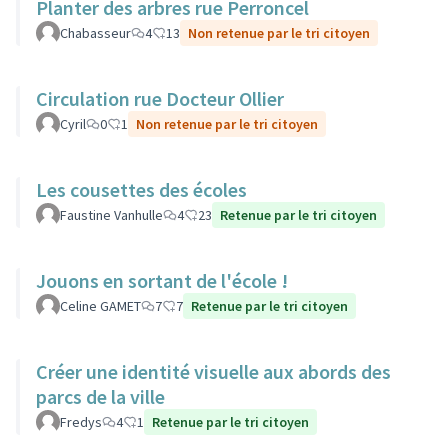
Planter des arbres rue Perroncel
Chabasseur
4
13
Non retenue par le tri citoyen
Circulation rue Docteur Ollier
Cyril
0
1
Non retenue par le tri citoyen
Les cousettes des écoles
Faustine Vanhulle
4
23
Retenue par le tri citoyen
Jouons en sortant de l'école !
Celine GAMET
7
7
Retenue par le tri citoyen
Créer une identité visuelle aux abords des
parcs de la ville
Fredys
4
1
Retenue par le tri citoyen