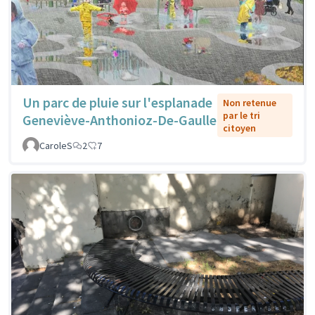
Un parc de pluie sur l'esplanade
Non retenue
par le tri
Geneviève-Anthonioz-De-Gaulle
citoyen
CaroleS
2
7