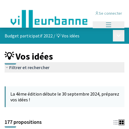
Se connecter
Menu princi
Menu p
Budget participatif 2022
/
💡 Vos idées
💡 Vos idées
Filtrer et rechercher
Passer la carte
Leaflet
|
©
OpenStreetMap
contributors
L'élément suivant est une carte qui présente les éléments de cet
+
La 4ème édition débute le 30 septembre 2024, préparez
−
vos idées !
177 propositions