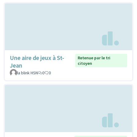
Une aire de jeux à St-
Retenue par le tri
citoyen
Jean
la blink HSN
0
0