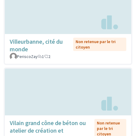
Villeurbanne, cité du
Non retenue par le tri
citoyen
monde
PeriscoZay
1
2
Vilain grand cône de béton ou
Non retenue
par le tri
atelier de création et
citoyen