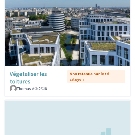
Végetaliser les
Non retenue par le tri
citoyen
toitures
Thomas A
2
8