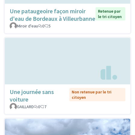
Une pataugeoire façon miroir
Retenue par
le tri citoyen
d'eau de Bordeaux à Villeurbanne
Miroir d'eau
0
5
Une journée sans
Non retenue par le tri
citoyen
voiture
GAILLARD
0
7