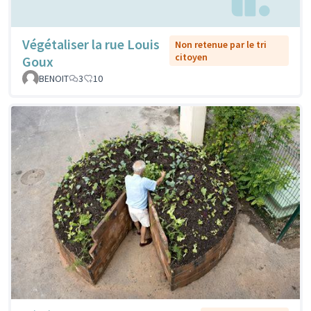
Végétaliser la rue Louis
Non retenue par le tri
citoyen
Goux
BENOIT
3
10