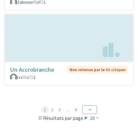
Zahnoun
0
1
Un Accrobranche
Non retenue par le tri citoyen
Lrs
1
1
1
2
3
…
8
Résultats par page :
25