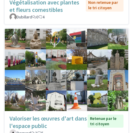
Végétalisation avec plantes
Non retenue par
le tri citoyen
et fleurs comestibles
Dubillard
0
4
Valoriser les œuvres d'art dans
Retenue par le
tri citoyen
l'espace public
Bernard
3
5