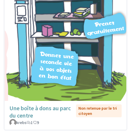
Une boîte à dons au parc
Non retenue par le tri
citoyen
du centre
krebs
1
9