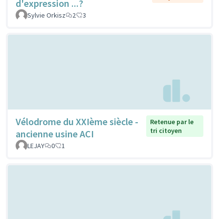
d'expression ...?
Sylvie Orkisz
2
3
Vélodrome du XXIème siècle -
Retenue par le
tri citoyen
ancienne usine ACI
LEJAY
0
1