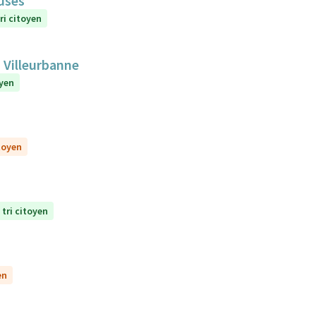
euses
ri citoyen
 Villeurbanne
oyen
itoyen
 tri citoyen
en