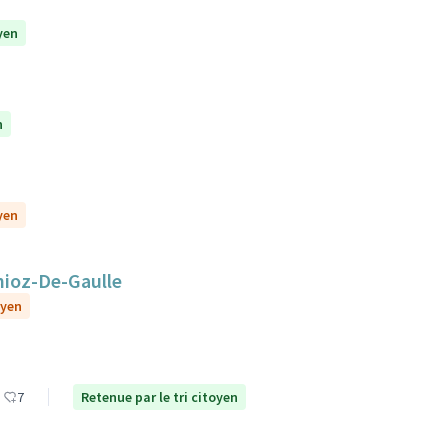
yen
n
yen
nioz-De-Gaulle
oyen
7
Retenue par le tri citoyen