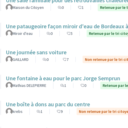
Une salle familiale pour des retrouvailles chaleur
Maison du Citoyen
0
1
Retenue par le t
Une pataugeoire façon miroir d'eau de Bordeaux à
Miroir d'eau
0
5
Retenue par le tri cit
Une journée sans voiture
GAILLARD
0
7
Non retenue par le tri c
Une fontaine à eau pour le parc Jorge Semprun
Mathias DELEPIERRE
1
0
Retenue par le
Une boîte à dons au parc du centre
krebs
1
9
Non retenue par le tri citoy