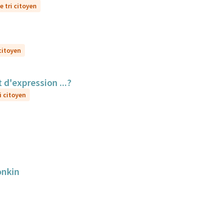
e tri citoyen
 citoyen
 d'expression ...?
i citoyen
onkin