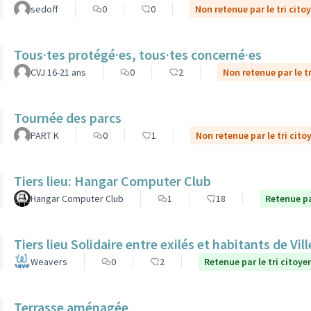
sedoff
0
0
Non retenue par le tri cito
Tous·tes protégé·es, tous·tes concerné·es
CVJ 16-21 ans
0
2
Non retenue par le t
Tournée des parcs
PART K
0
1
Non retenue par le tri cito
Tiers lieu: Hangar Computer Club
Hangar Computer Club
1
18
Retenue pa
Tiers lieu Solidaire entre exilés et habitants de Vi
Weavers
0
2
Retenue par le tri citoye
Terrasse aménagée