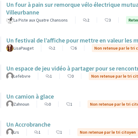
Un four à pain sur remorque vélo électrique mutua
Villeurbanne
La Piste aux Quatre Chansons
2
3
Reten
Un festival de l’affiche pour mettre en valeur les 
LisaPauget
2
6
Non retenue par le tri 
Un espace de jeu vidéo à partager pour se rencont
Lefebvre
1
0
Non retenue par le tri ci
Un camion à glace
Zahnoun
0
1
Non retenue par le tri ci
Un Accrobranche
Lrs
1
1
Non retenue par le tri citoyen