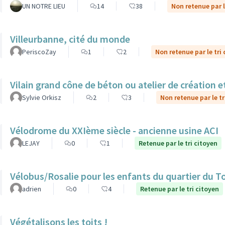
UN NOTRE LIEU
14
38
Non retenue par l
Villeurbanne, cité du monde
PeriscoZay
1
2
Non retenue par le tri
Vilain grand cône de béton ou atelier de création et
Sylvie Orkisz
2
3
Non retenue par le tr
Vélodrome du XXIème siècle - ancienne usine ACI
LEJAY
0
1
Retenue par le tri citoyen
Vélobus/Rosalie pour les enfants du quartier du T
adrien
0
4
Retenue par le tri citoyen
Végétalisons les toits !