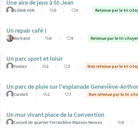
Une aire de jeux à St-Jean
la blink HSN
0
0
Retenue par le tri cito
Un repair café !
Bertrand
6
9
Retenue par le tri citoye
Un parc sport et loisir
Younes
2
3
Non retenue par le tri cito
Un parc de pluie sur l'esplanade Geneviève-Antho
CaroleS
2
7
Non retenue par le tri cit
Un mur vivant place de la Convention
Conseil de quartier Ferrandière Maisons Neuves
0