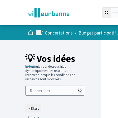
Accueil
Menu principal
/
Concertations
/
Budget participatif
Passer
L'élément
+
−
💡 Vos idées
Le formulaire ci-dessous filtre
dynamiquement les résultats de la
recherche lorsque les conditions de
recherche sont modifiées.
État