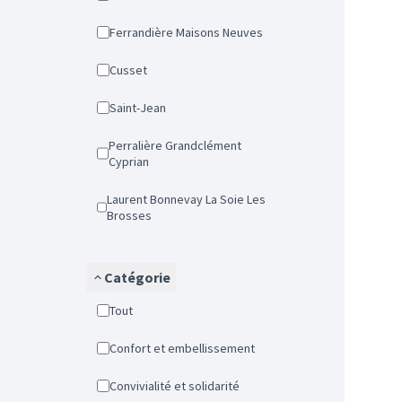
Ferrandière Maisons Neuves
Cusset
Saint-Jean
Perralière Grandclément
Cyprian
Laurent Bonnevay La Soie Les
Brosses
Catégorie
Tout
Confort et embellissement
Convivialité et solidarité