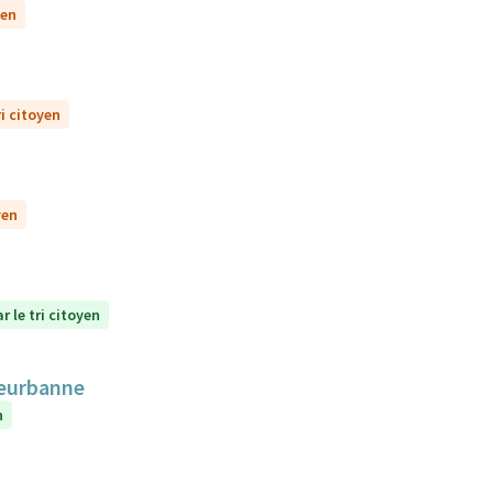
yen
ri citoyen
yen
r le tri citoyen
lleurbanne
n