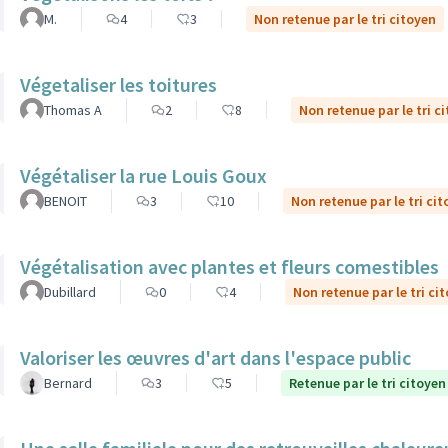
M.
4
3
Non retenue par le tri citoyen
Végetaliser les toitures
Thomas A
2
8
Non retenue par le tri c
Végétaliser la rue Louis Goux
BENOIT
3
10
Non retenue par le tri ci
Végétalisation avec plantes et fleurs comestibles
Dubillard
0
4
Non retenue par le tri ci
Valoriser les œuvres d'art dans l'espace public
Bernard
3
5
Retenue par le tri citoyen