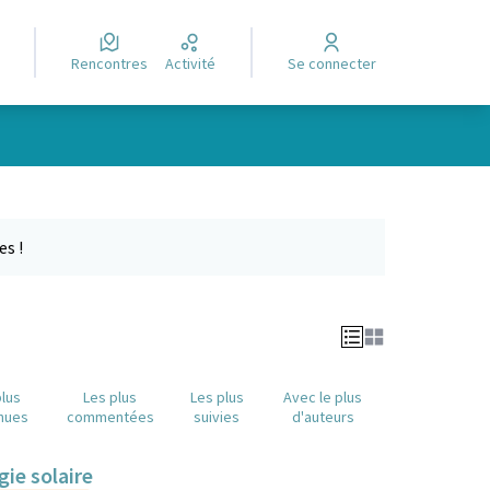
Rencontres
Activité
Se connecter
Leaflet
|
©
OpenStreetMap
contributors
e des points de carte. L'élément peut être utilisé avec un lecteur
es !
plus
Les plus
Les plus
Avec le plus
nues
commentées
suivies
d'auteurs
gie solaire