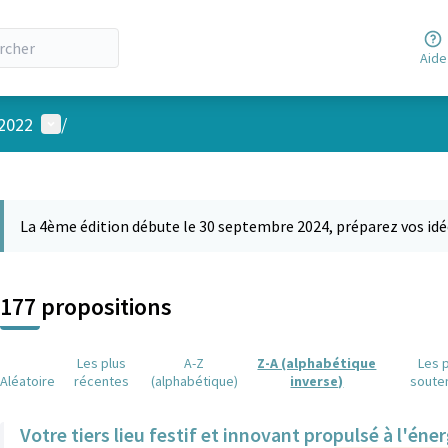
Aide
Menu utilisateur
 2022
/
 la carte
 suivant est une carte qui présente les éléments de cette page comm
La 4ème édition débute le 30 septembre 2024, préparez vos idé
177 propositions
Les plus
A-Z
Z-A (alphabétique
Les 
Aléatoire
récentes
(alphabétique)
inverse)
soute
Votre tiers lieu festif et innovant propulsé à l'éner