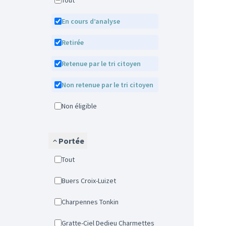
Tout
En cours d’analyse
Retirée
Retenue par le tri citoyen
Non retenue par le tri citoyen
Non éligible
Portée
Tout
Buers Croix-Luizet
Charpennes Tonkin
Gratte-Ciel Dedieu Charmettes