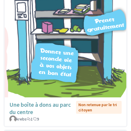
Une boîte à dons au parc
Non retenue par le tri
citoyen
du centre
krebs
1
9