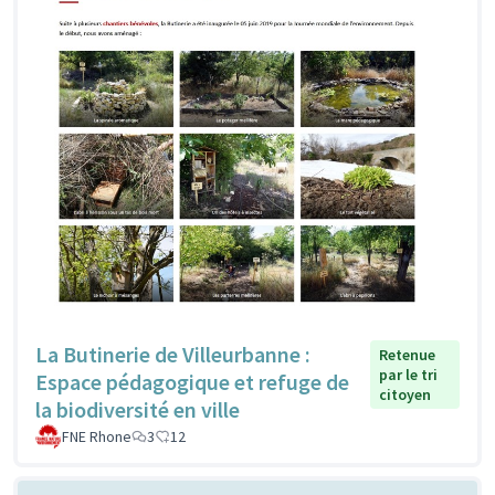
La Butinerie de Villeurbanne :
Retenue
par le tri
Espace pédagogique et refuge de
citoyen
la biodiversité en ville
FNE Rhone
3
12