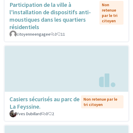
Participation de la ville à
Non
retenue
l'installation de dispositifs anti-
par le tri
moustiques dans les quartiers
citoyen
résidentiels
citoyenneengagee
3
11
Casiers sécurisés au parc de
Non retenue par le
tri citoyen
La Feyssine.
Yves Dubillard
0
2