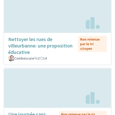
Nettoyer les rues de
Non retenue
par le tri
villeurbanne: une proposition
citoyen
éducative
Combescure
2
14
Une journée sans
Non retenue par le tri