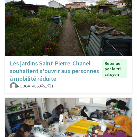
Les jardins Saint-Pierre-Chanel
Retenue
par le tri
souhaitent s'ouvrir aux personnes
citoyen
à mobilité réduite
NOUGAT4069
1
1