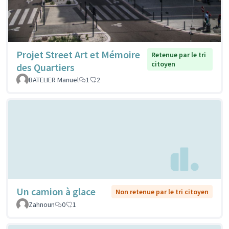
Projet Street Art et Mémoire
Retenue par le tri
citoyen
des Quartiers
BATELIER Manuel
1
2
Un camion à glace
Non retenue par le tri citoyen
Zahnoun
0
1