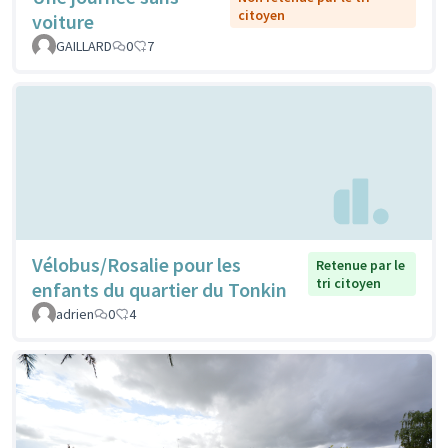
citoyen
voiture
GAILLARD
0
7
Vélobus/Rosalie pour les
Retenue par le
tri citoyen
enfants du quartier du Tonkin
adrien
0
4