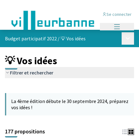
Se connecter
Menu princi
Menu p
Budget participatif 2022
/
💡 Vos idées
💡 Vos idées
Filtrer et rechercher
Passer la carte
Leaflet
|
©
OpenStreetMap
contributors
L'élément suivant est une carte qui présente les éléments de cet
+
La 4ème édition débute le 30 septembre 2024, préparez
−
vos idées !
177 propositions