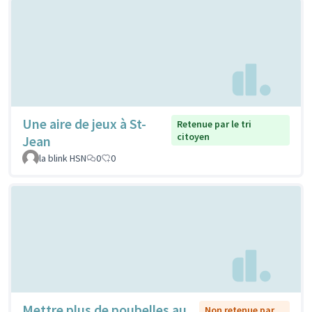
Une aire de jeux à St-
Retenue par le tri
citoyen
Jean
la blink HSN
0
0
Mettre plus de poubelles au
Non retenue par