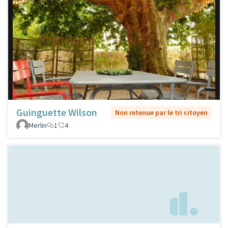
Guinguette Wilson
Non retenue par le tri citoyen
Merlin
1
4