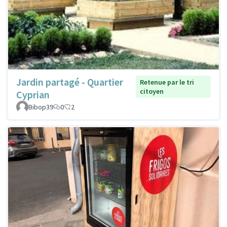
Jardin partagé - Quartier
Retenue par le tri
citoyen
Cyprian
Bibop39
0
2