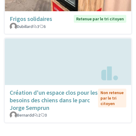
Frigos solidaires
Retenue par le tri citoyen
Dubillard
3
6
Création d'un espace clos pour les
Non retenue
par le tri
besoins des chiens dans le parc
citoyen
Jorge Semprun
Bernardd
2
0