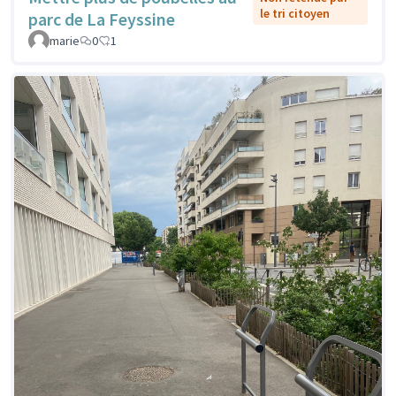
le tri citoyen
parc de La Feyssine
marie
0
1