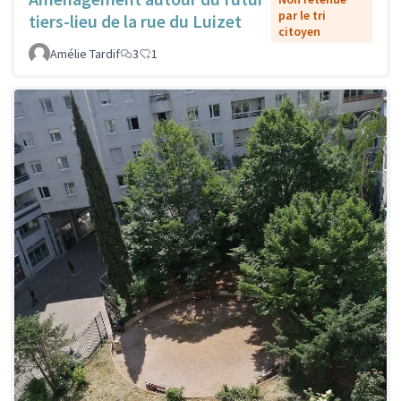
par le tri
tiers-lieu de la rue du Luizet
citoyen
Amélie Tardif
3
1