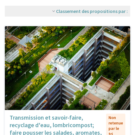
Classement des propositions par :
Transmission et savoir-faire,
Non
retenue
recyclage d'eau, lombricompost;
par le
faire pousser les salades, aromates,
tri