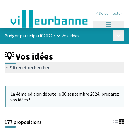
Se connecter
Menu princi
Menu p
Budget participatif 2022
/
💡 Vos idées
💡 Vos idées
Filtrer et rechercher
Passer la carte
Leaflet
|
©
OpenStreetMap
contributors
L'élément suivant est une carte qui présente les éléments de cet
+
La 4ème édition débute le 30 septembre 2024, préparez
−
vos idées !
177 propositions