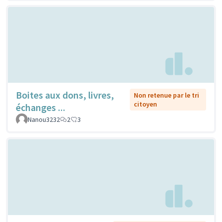
Boites aux dons, livres,
Non retenue par le tri
citoyen
échanges ...
Nanou3232
2
3