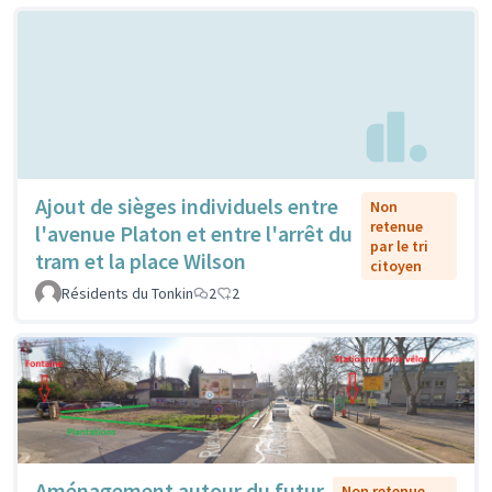
Ajout de sièges individuels entre
Non
retenue
l'avenue Platon et entre l'arrêt du
par le tri
tram et la place Wilson
citoyen
Résidents du Tonkin
2
2
Aménagement autour du futur
Non retenue