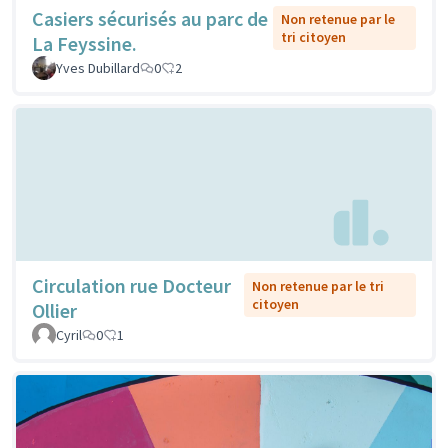
Casiers sécurisés au parc de
Non retenue par le
tri citoyen
La Feyssine.
Yves Dubillard
0
2
Circulation rue Docteur
Non retenue par le tri
citoyen
Ollier
Cyril
0
1