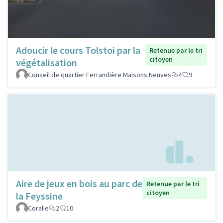
Adoucir le cours Tolstoi par la
Retenue par le tri
citoyen
végétalisation
Conseil de quartier Ferrandière Maisons Neuves
4
9
Aire de jeux en bois au parc de
Retenue par le tri
citoyen
la Feyssine
Coralie
2
10