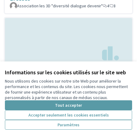
Association les 3D "diversité dialogue devenir"
4
8
Creation d'espaces
Informations sur les cookies utilisés sur le site web
Non retenue par le tri
citoyen
jeunesse
Nous utilisons des cookies sur notre site Web pour améliorer la
performance et les contenus du site. Les cookies nous permettent
Bouaziz
1
4
de fournir une expérience utilisateur et un contenu plus
personnalisés à partir de nos canaux de médias sociaux.
Tout accepter
Accepter seulement les cookies essentiels
Paramètres