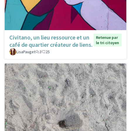
Civitano, un lieu ressource et un
Retenue par
le tri citoyen
café de quartier créateur de liens.
LisaPauget
3
25