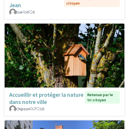
citoyen
Jean
Eve
0
0
Accueillir et protéger la nature
Retenue par le
tri citoyen
dans notre ville
Chipson
7
10