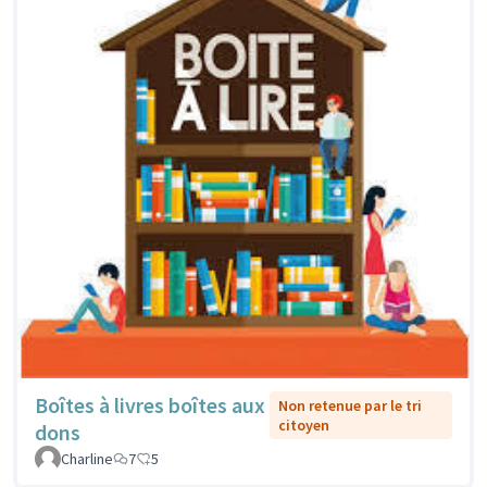
Boîtes à livres boîtes aux
Non retenue par le tri
citoyen
dons
Charline
7
5