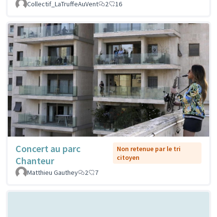
Collectif_LaTruffeAuVent
2
16
Concert au parc
Non retenue par le tri
citoyen
Chanteur
Matthieu Gauthey
2
7