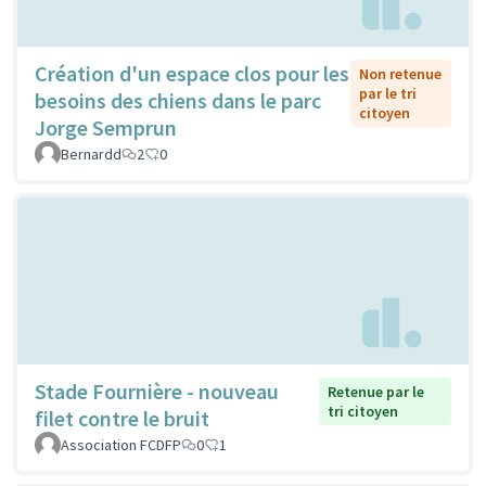
Création d'un espace clos pour les
Non retenue
par le tri
besoins des chiens dans le parc
citoyen
Jorge Semprun
Bernardd
2
0
Stade Fournière - nouveau
Retenue par le
tri citoyen
filet contre le bruit
Association FCDFP
0
1