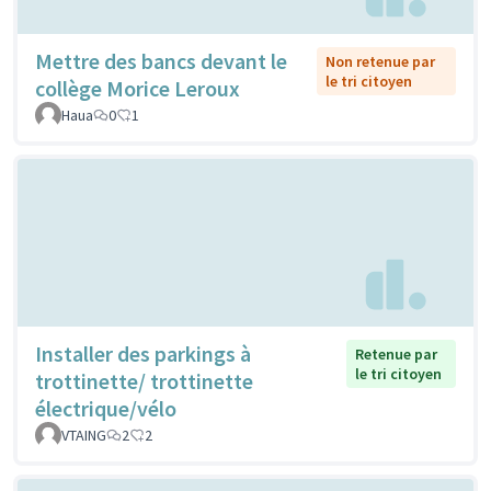
Mettre des bancs devant le
Non retenue par
le tri citoyen
collège Morice Leroux
Haua
0
1
Installer des parkings à
Retenue par
le tri citoyen
trottinette/ trottinette
électrique/vélo
VTAING
2
2