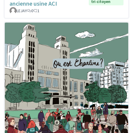
tri citoyen
ancienne usine ACI
LEJAY
0
1