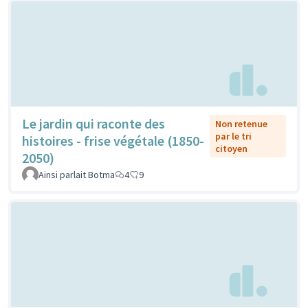
Le jardin qui raconte des
Non retenue
par le tri
histoires - frise végétale (1850-
citoyen
2050)
Ainsi parlait Botma
4
9