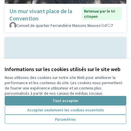
Un mur vivant place de la
Retenue par le tri
citoyen
Convention
Conseil de quartier Ferrandière Maisons Neuves
0
7
Informations sur les cookies utilisés sur le site web
Nous utilisons des cookies sur notre site Web pour améliorer la
performance et les contenus du site. Les cookies nous permettent
de fournir une expérience utilisateur et un contenu plus
Bal Populaire place Lazare
Non retenue par le tri
personnalisés à partir de nos canaux de médias sociaux.
citoyen
Goujon
Tout accepter
MERMET
0
0
Accepter seulement les cookies essentiels
Paramètres