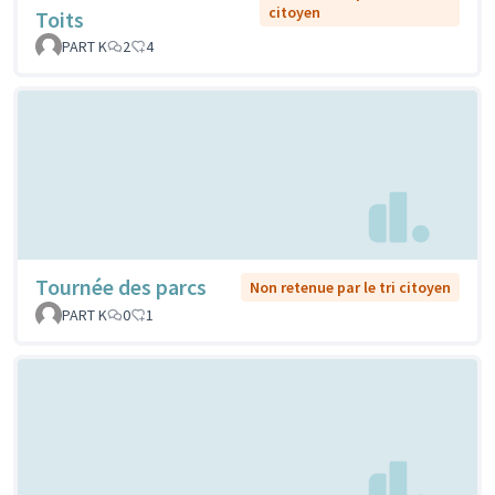
citoyen
Toits
PART K
2
4
Tournée des parcs
Non retenue par le tri citoyen
PART K
0
1