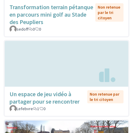
Transformation terrain pétanque
Non retenue
par le tri
en parcours mini golf au Stade
citoyen
des Peupliers
sedoff
0
0
Un espace de jeu vidéo à
Non retenue par
le tri citoyen
partager pour se rencontrer
Lefebvre
1
0