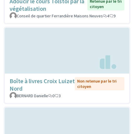
Adoucir le cours Tolstoi par la
Retenue par le tri
citoyen
végétalisation
Conseil de quartier Ferrandière Maisons Neuves
4
9
Boîte à livres Croix Luizet
Non retenue par le tri
citoyen
Nord
BERNARD Danielle
0
3