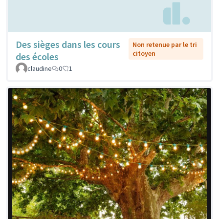
Des sièges dans les cours
Non retenue par le tri
citoyen
des écoles
claudine
0
1