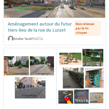
Aménagement autour du futur
Non retenue
par le tri
tiers-lieu de la rue du Luizet
citoyen
Amélie Tardif
3
1