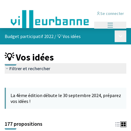
Se connecter
Menu princi
Menu p
Budget participatif 2022
/
💡 Vos idées
💡 Vos idées
Filtrer et rechercher
Passer la carte
Leaflet
|
©
OpenStreetMap
contributors
L'élément suivant est une carte qui présente les éléments de cet
+
La 4ème édition débute le 30 septembre 2024, préparez
−
vos idées !
177 propositions