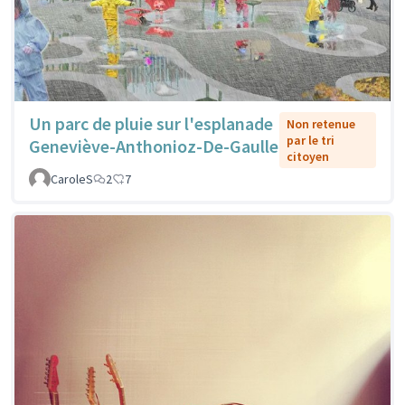
Un parc de pluie sur l'esplanade
Non retenue
par le tri
Geneviève-Anthonioz-De-Gaulle
citoyen
CaroleS
2
7