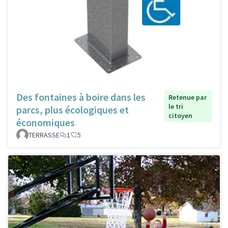
Des fontaines à boire dans les
Retenue par
le tri
parcs, plus écologiques et
citoyen
économiques
TERRASSE
1
5