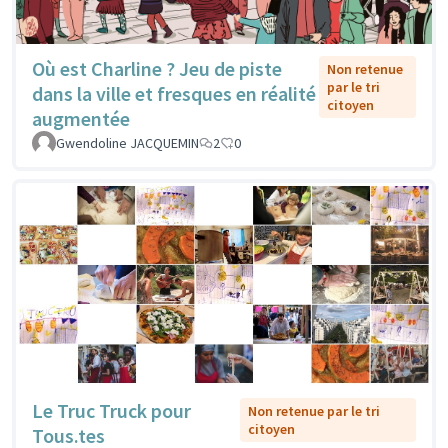
Où est Charline ? Jeu de piste
Non retenue
par le tri
dans la ville et fresques en réalité
citoyen
augmentée
Gwendoline JACQUEMIN
2
0
Le Truc Truck pour
Non retenue par le tri
citoyen
Tous.tes