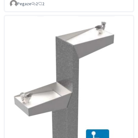
Pegaze
2
2