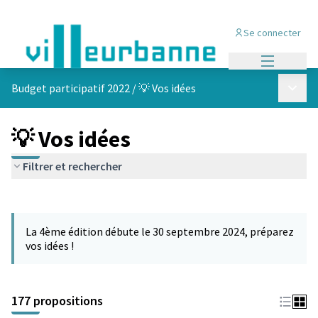
Se connecter
Menu princi
Menu p
Budget participatif 2022
/
💡 Vos idées
💡 Vos idées
Filtrer et rechercher
Passer la carte
Leaflet
|
©
OpenStreetMap
contributors
L'élément suivant est une carte qui présente les éléments de cet
+
La 4ème édition débute le 30 septembre 2024, préparez
−
vos idées !
177 propositions