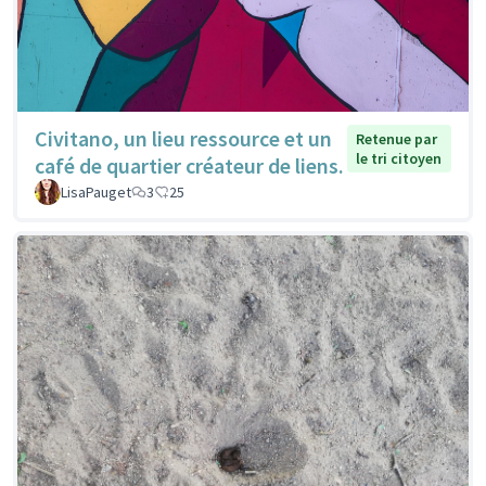
Civitano, un lieu ressource et un
Retenue par
le tri citoyen
café de quartier créateur de liens.
LisaPauget
3
25