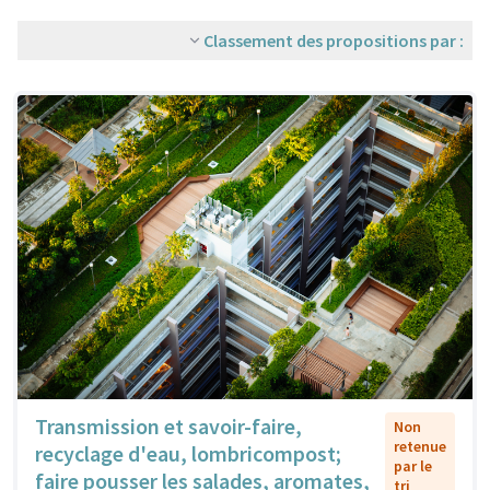
Classement des propositions par :
Transmission et savoir-faire,
Non
retenue
recyclage d'eau, lombricompost;
par le
faire pousser les salades, aromates,
tri