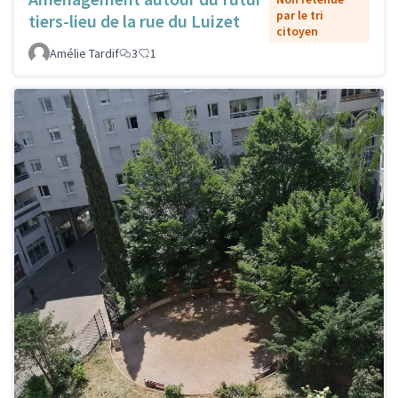
par le tri
tiers-lieu de la rue du Luizet
citoyen
Amélie Tardif
3
1