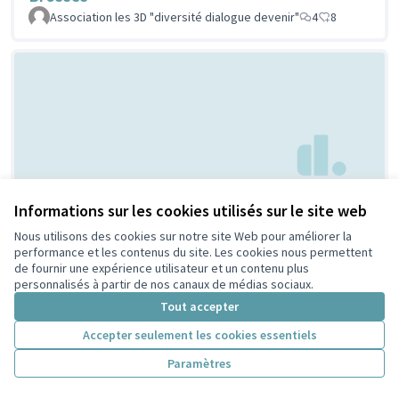
Association les 3D "diversité dialogue devenir"
4
8
Creation d'espaces
Informations sur les cookies utilisés sur le site web
Non retenue par le tri
citoyen
jeunesse
Nous utilisons des cookies sur notre site Web pour améliorer la
performance et les contenus du site. Les cookies nous permettent
Bouaziz
1
4
de fournir une expérience utilisateur et un contenu plus
personnalisés à partir de nos canaux de médias sociaux.
Tout accepter
Accepter seulement les cookies essentiels
Paramètres