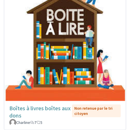
Boîtes à livres boîtes aux
Non retenue par le tri
citoyen
dons
Charline
7
5