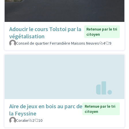
Adoucir le cours Tolstoi par la
Retenue par le tri
citoyen
végétalisation
Conseil de quartier Ferrandière Maisons Neuves
4
9
Aire de jeux en bois au parc de
Retenue par le tri
citoyen
la Feyssine
Coralie
2
10