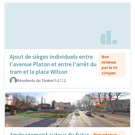
Ajout de sièges individuels entre
Non
retenue
l'avenue Platon et entre l'arrêt du
par le tri
tram et la place Wilson
citoyen
Résidents du Tonkin
2
2
Aménagement autour du futur
Non retenue