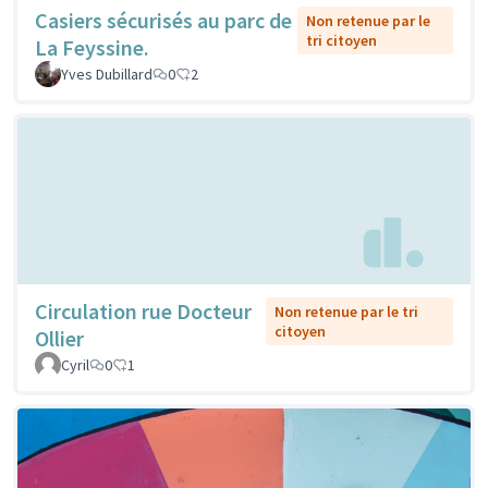
Casiers sécurisés au parc de
Non retenue par le
tri citoyen
La Feyssine.
Yves Dubillard
0
2
Circulation rue Docteur
Non retenue par le tri
citoyen
Ollier
Cyril
0
1