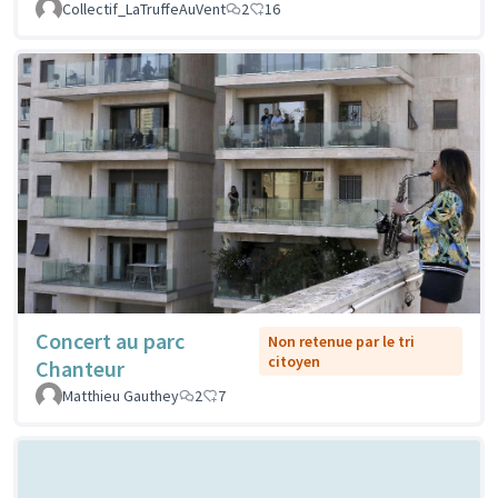
Collectif_LaTruffeAuVent
2
16
Concert au parc
Non retenue par le tri
citoyen
Chanteur
Matthieu Gauthey
2
7