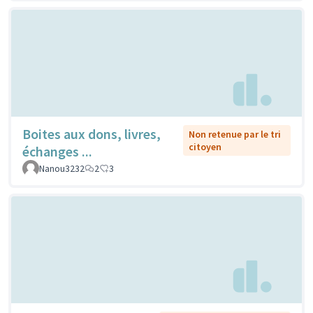
Boites aux dons, livres,
Non retenue par le tri
citoyen
échanges ...
Nanou3232
2
3