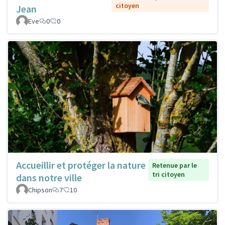
citoyen
Jean
Eve
0
0
Accueillir et protéger la nature
Retenue par le
tri citoyen
dans notre ville
Chipson
7
10