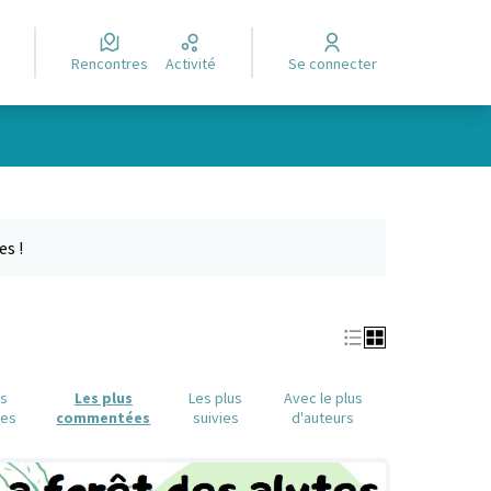
Rencontres
Activité
Se connecter
Leaflet
|
©
OpenStreetMap
contributors
e des points de carte. L'élément peut être utilisé avec un lecteur
es !
us
Les plus
Les plus
Avec le plus
ues
commentées
suivies
d'auteurs