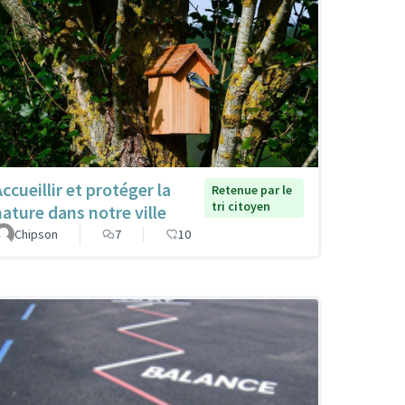
ccueillir et protéger la
Retenue par le
tri citoyen
nature dans notre ville
Chipson
7
10