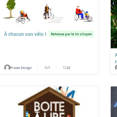
À chacun son vélo !
Retenue par le tri citoyen
A
Praxie Design
7
20