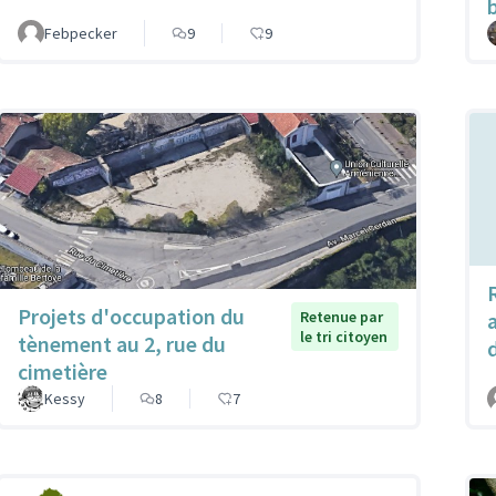
Febpecker
9
9
Projets d'occupation du
Retenue par
le tri citoyen
tènement au 2, rue du
cimetière
Kessy
8
7