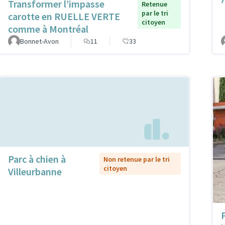
Transformer l’impasse
Retenue
par le tri
carotte en RUELLE VERTE
citoyen
comme à Montréal
Bonnet-Avon
11
33
Parc à chien à
Non retenue par le tri
citoyen
Villeurbanne