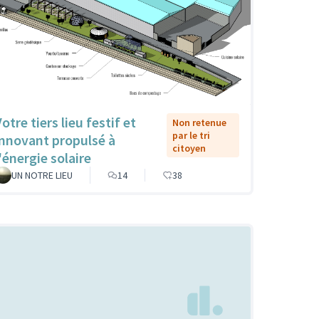
otre tiers lieu festif et
Non retenue
par le tri
innovant propulsé à
citoyen
'énergie solaire
UN NOTRE LIEU
14
38