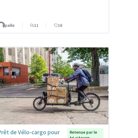
paille
11
16
Prêt de Vélo-cargo pour
Retenue par le
tri citoyen