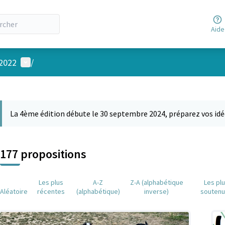
Aide
Menu utilisateur
 2022
/
 la carte
 suivant est une carte qui présente les éléments de cette page comm
La 4ème édition débute le 30 septembre 2024, préparez vos idé
177 propositions
Les plus
A-Z
Z-A (alphabétique
Les pl
Aléatoire
récentes
(alphabétique)
inverse)
souten