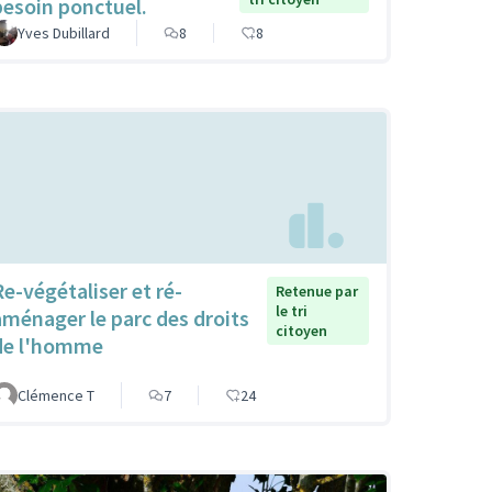
besoin ponctuel.
Yves Dubillard
8
8
Re-végétaliser et ré-
Retenue par
le tri
aménager le parc des droits
citoyen
de l'homme
Clémence T
7
24