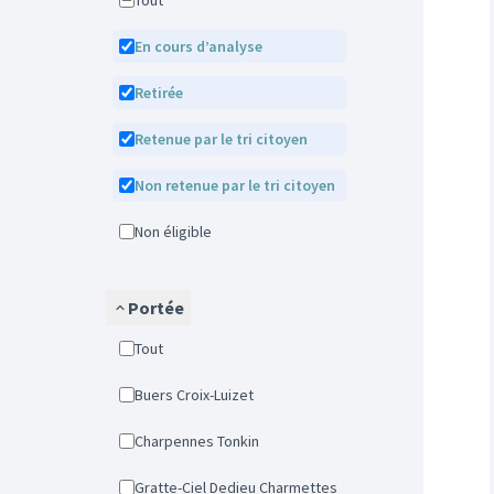
Tout
En cours d’analyse
Retirée
Retenue par le tri citoyen
Non retenue par le tri citoyen
Non éligible
Portée
Tout
Buers Croix-Luizet
Charpennes Tonkin
Gratte-Ciel Dedieu Charmettes