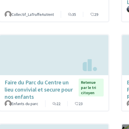
Collectif_LaTruffeAuVent
35
29
Faire du Parc du Centre un
Retenue
par le tri
lieu convivial et secure pour
citoyen
nos enfants
Enfants du parc
22
23