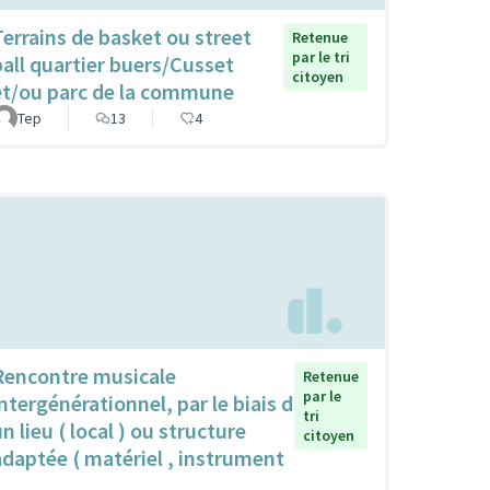
Terrains de basket ou street
Retenue
par le tri
ball quartier buers/Cusset
citoyen
et/ou parc de la commune
Tep
13
4
Rencontre musicale
Retenue
par le
intergénérationnel, par le biais d
tri
n lieu ( local ) ou structure
citoyen
adaptée ( matériel , instrument