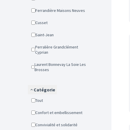
Ferrandière Maisons Neuves
Cusset
Saint-Jean
Perralière Grandclément
Cyprian
Laurent Bonnevay La Soie Les
Brosses
Catégorie
Tout
Confort et embellissement
Convivialité et solidarité