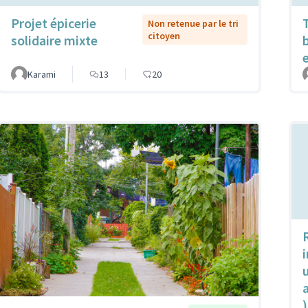
Projet épicerie
Non retenue par le tri
citoyen
solidaire mixte
Karami
13
20
u
)