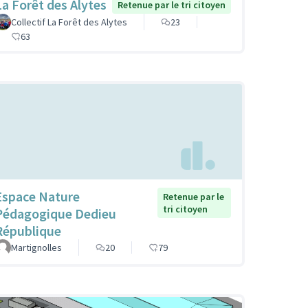
La Forêt des Alytes
Retenue par le tri citoyen
Collectif La Forêt des Alytes
23
63
Espace Nature
Retenue par le
tri citoyen
Pédagogique Dedieu
République
Martignolles
20
79