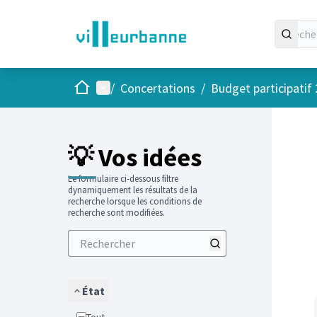
Accueil
Menu principal
/
Concertations
/
Budget participatif
Passer
L'élément
+
−
💡 Vos idées
Le formulaire ci-dessous filtre
dynamiquement les résultats de la
recherche lorsque les conditions de
recherche sont modifiées.
État