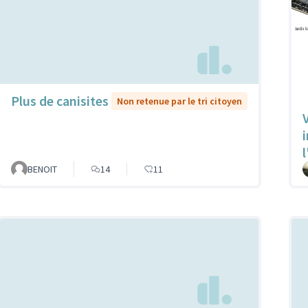
Plus de canisites
Non retenue par le tri citoyen
V
l
BENOIT
14
11