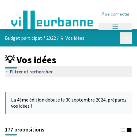
Se connecter
Menu princi
Menu p
Budget participatif 2022
/
💡 Vos idées
💡 Vos idées
Filtrer et rechercher
Passer la carte
Leaflet
|
©
OpenStreetMap
contributors
L'élément suivant est une carte qui présente les éléments de cet
+
La 4ème édition débute le 30 septembre 2024, préparez
−
vos idées !
177 propositions