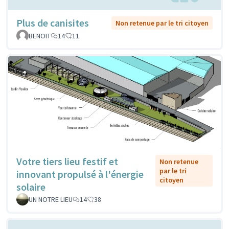
Plus de canisites
Non retenue par le tri citoyen
BENOIT
14
11
Votre tiers lieu festif et
Non retenue
par le tri
innovant propulsé à l'énergie
citoyen
solaire
UN NOTRE LIEU
14
38