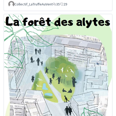
Collectif_LaTruffeAuVent
35
29