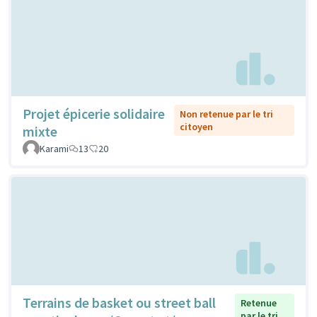
Projet épicerie solidaire
Non retenue par le tri
citoyen
mixte
Karami
13
20
Terrains de basket ou street ball
Retenue
par le tri