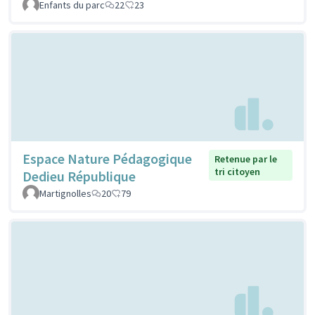
Enfants du parc
22
23
Espace Nature Pédagogique
Retenue par le
tri citoyen
Dedieu République
Martignolles
20
79