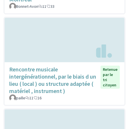
Bonnet-Avon
11
33
Rencontre musicale
Retenue
par le
intergénérationnel, par le biais d un
tri
lieu ( local ) ou structure adaptée (
citoyen
matériel , instrument )
paille
11
16