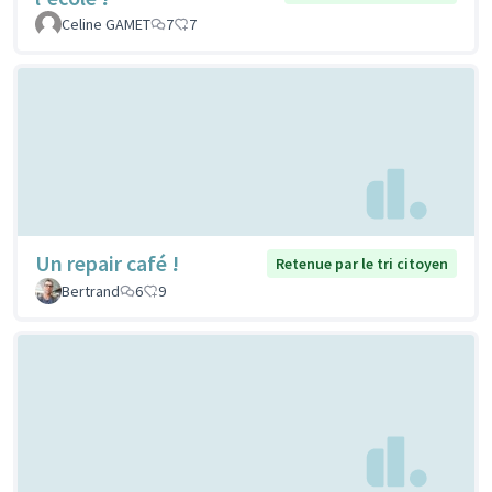
Celine GAMET
7
7
Un repair café !
Retenue par le tri citoyen
Bertrand
6
9