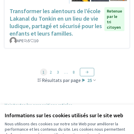
Transformer les alentours de l’école
Retenue
par le
Lakanal du Tonkin en un lieu de vie
tri
ludique, partagé et sécurisé pour les
citoyen
enfants et leurs familles.
APE
5
10
1
2
3
…
8
Résultats par page :
25
Voir toutes les propositions retirées
Informations sur les cookies utilisés sur le site web
Nous utilisons des cookies sur notre site Web pour améliorer la
Conditions d'utilisation
performance et les contenus du site. Les cookies nous permettent
Paramètres des cookies