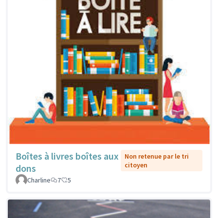
Boîtes à livres boîtes aux
Non retenue par le tri
citoyen
dons
Charline
7
5