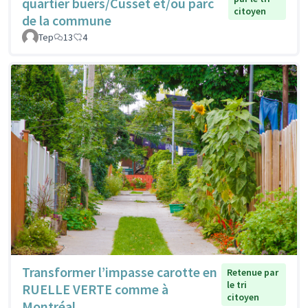
quartier buers/Cusset et/ou parc
citoyen
de la commune
Tep
13
4
Transformer l’impasse carotte en
Retenue par
le tri
RUELLE VERTE comme à
citoyen
Montréal