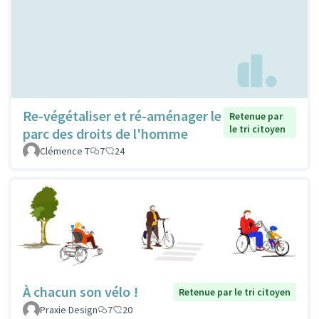
Re-végétaliser et ré-aménager le
Retenue par
le tri citoyen
parc des droits de l'homme
Clémence T
7
24
À chacun son vélo !
Retenue par le tri citoyen
Praxie Design
7
20