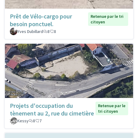
Prêt de Vélo-cargo pour
Retenue par le tri
citoyen
besoin ponctuel.
Yves Dubillard
8
8
Projets d'occupation du
Retenue par le
tri citoyen
tènement au 2, rue du cimetière
Kessy
8
7