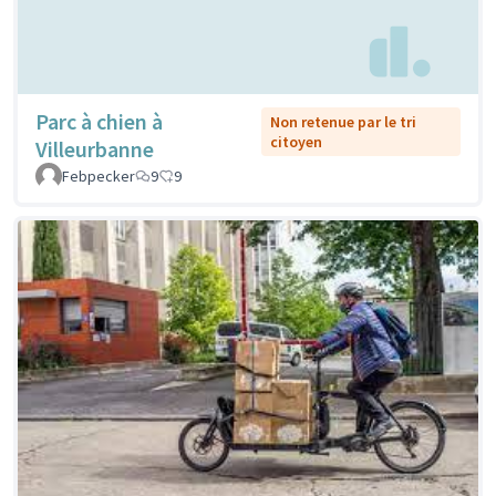
Parc à chien à
Non retenue par le tri
citoyen
Villeurbanne
Febpecker
9
9