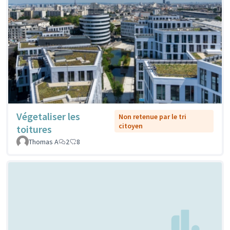
Végetaliser les
Non retenue par le tri
citoyen
toitures
Thomas A
2
8