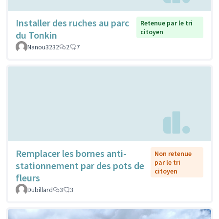
Installer des ruches au parc
Retenue par le tri
citoyen
du Tonkin
Nanou3232
2
7
Remplacer les bornes anti-
Non retenue
par le tri
stationnement par des pots de
citoyen
fleurs
Dubillard
3
3