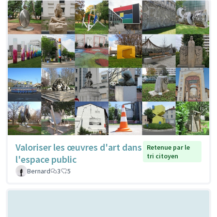
Valoriser les œuvres d'art dans
Retenue par le
tri citoyen
l'espace public
Bernard
3
5