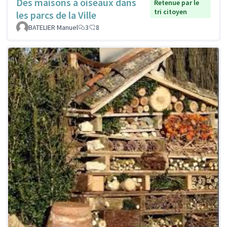
Des maisons à oiseaux dans
Retenue par le
tri citoyen
les parcs de la Ville
BATELIER Manuel
3
8