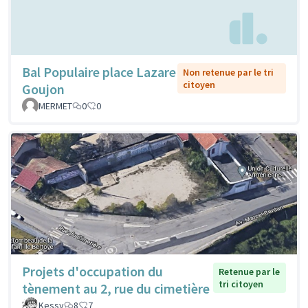
Bal Populaire place Lazare
Non retenue par le tri
citoyen
Goujon
MERMET
0
0
Projets d'occupation du
Retenue par le
tri citoyen
tènement au 2, rue du cimetière
Kessy
8
7