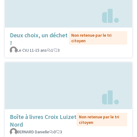
Deux choix, un déchet
Non retenue par le tri
citoyen
!
Le CVJ 11-15 ans
1
3
Boîte à livres Croix Luizet
Non retenue par le tri
citoyen
Nord
BERNARD Danielle
0
3