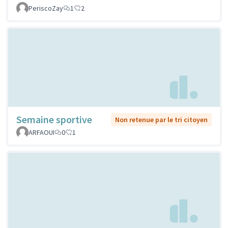
PeriscoZay
1
2
Semaine sportive
Non retenue par le tri citoyen
ARFAOUI
0
1