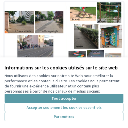
Informations sur les cookies utilisés sur le site web
Transformer les alentours de l’école
Retenue
Nous utilisons des cookies sur notre site Web pour améliorer la
par le
performance et les contenus du site. Les cookies nous permettent
Lakanal du Tonkin en un lieu de vie
tri
de fournir une expérience utilisateur et un contenu plus
ludique, partagé et sécurisé pour les
citoyen
personnalisés à partir de nos canaux de médias sociaux.
enfants et leurs familles.
Tout accepter
APE
5
10
Accepter seulement les cookies essentiels
Paramètres