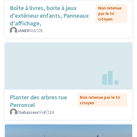
Boîte à livres, boite à jeux
Non retenue
par le tri
d'extérieur enfants, Panneaux
citoyen
d'affichage,
JANIER
1
5
Planter des arbres rue
Non retenue par le tri
citoyen
Perroncel
Chabasseur
4
13