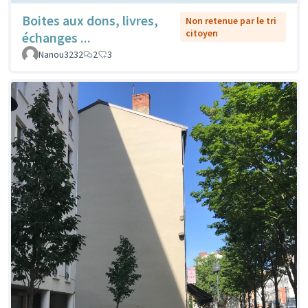
Boites aux dons, livres,
Non retenue par le tri
citoyen
échanges ...
Nanou3232
2
3