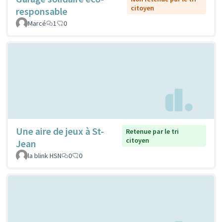
citoyen
responsable
Marcé
1
0
Une aire de jeux à St-
Retenue par le tri
citoyen
Jean
la blink HSN
0
0