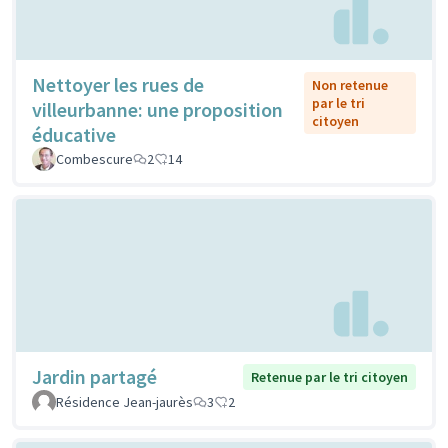
Nettoyer les rues de
Non retenue
par le tri
villeurbanne: une proposition
citoyen
éducative
Combescure
2
14
Jardin partagé
Retenue par le tri citoyen
Résidence Jean-jaurès
3
2