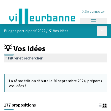
Se connecter
Menu princi
Menu p
Budget participatif 2022
/
💡 Vos idées
💡 Vos idées
Filtrer et rechercher
Passer la carte
Leaflet
|
©
OpenStreetMap
contributors
L'élément suivant est une carte qui présente les éléments de cet
+
La 4ème édition débute le 30 septembre 2024, préparez
−
vos idées !
177 propositions