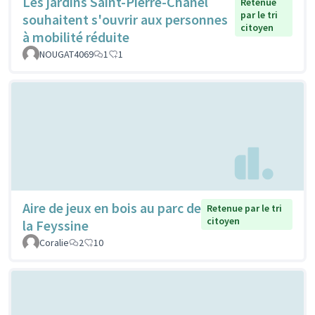
Les jardins Saint-Pierre-Chanel
Retenue
par le tri
souhaitent s'ouvrir aux personnes
citoyen
à mobilité réduite
NOUGAT4069
1
1
Aire de jeux en bois au parc de
Retenue par le tri
citoyen
la Feyssine
Coralie
2
10