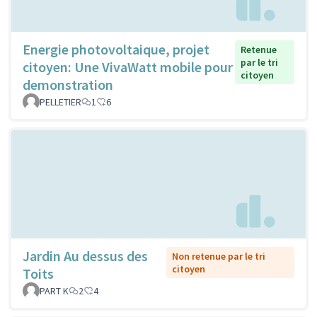
Energie photovoltaique, projet
Retenue
par le tri
citoyen: Une VivaWatt mobile pour
citoyen
demonstration
PELLETIER
1
6
Jardin Au dessus des
Non retenue par le tri
citoyen
Toits
PART K
2
4