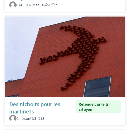
BATELIER Manuel
1
2
Des nichoirs pour les
Retenue par le tri
citoyen
martinets
Chipson
3
13