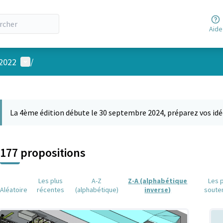
Aide
Menu utilisateur
 2022
/
 la carte
 suivant est une carte qui présente les éléments de cette page comm
La 4ème édition débute le 30 septembre 2024, préparez vos idé
177 propositions
Les plus
A-Z
Z-A (alphabétique
Les 
Aléatoire
récentes
(alphabétique)
inverse)
soute