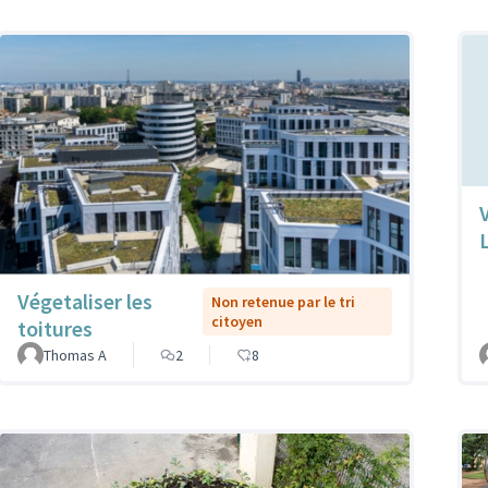
Végetaliser les
Non retenue par le tri
citoyen
toitures
Thomas A
2
8