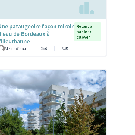
Une pataugeoire façon miroir
Retenue
par le tri
d'eau de Bordeaux à
citoyen
Villeurbanne
Miroir d'eau
0
5