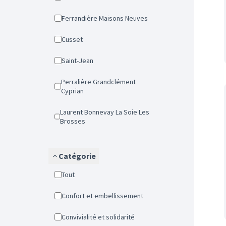
Ferrandière Maisons Neuves
Cusset
Saint-Jean
Perralière Grandclément
Cyprian
Laurent Bonnevay La Soie Les
Brosses
Catégorie
Tout
Confort et embellissement
Convivialité et solidarité