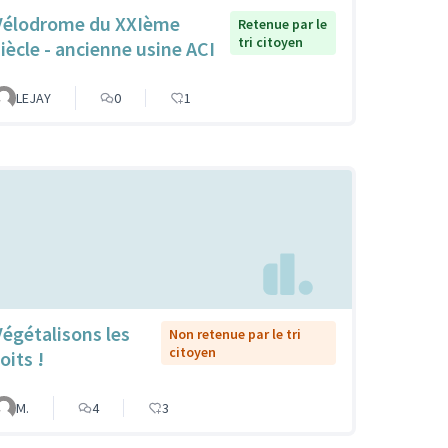
Vélodrome du XXIème
Retenue par le
tri citoyen
siècle - ancienne usine ACI
LEJAY
0
1
Végétalisons les
Non retenue par le tri
citoyen
oits !
M.
4
3