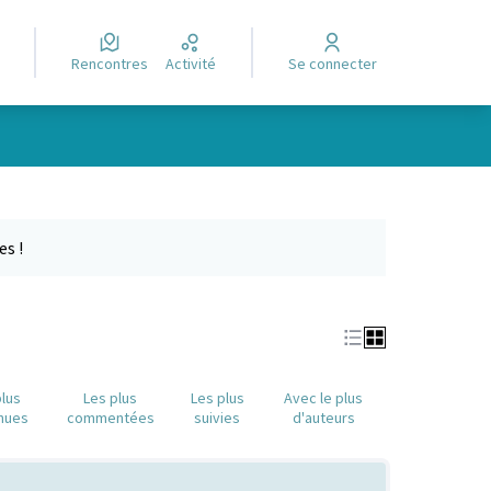
Rencontres
Activité
Se connecter
Leaflet
|
©
OpenStreetMap
contributors
e des points de carte. L'élément peut être utilisé avec un lecteur
es !
plus
Les plus
Les plus
Avec le plus
nues
commentées
suivies
d'auteurs