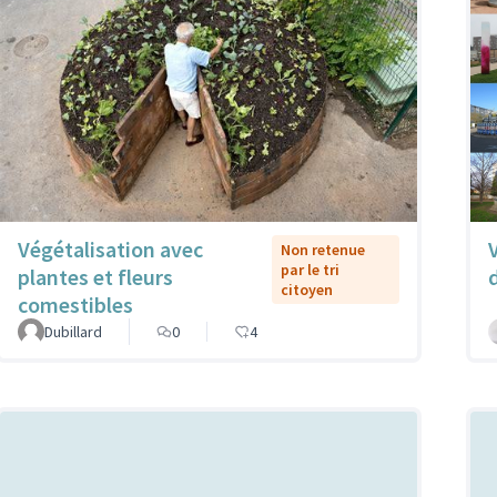
Végétalisation avec
Non retenue
par le tri
plantes et fleurs
citoyen
comestibles
Dubillard
0
4