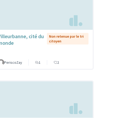
Villeurbanne, cité du
Non retenue par le tri
citoyen
monde
PeriscoZay
1
2