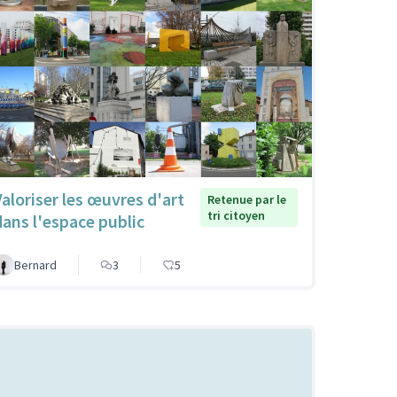
Valoriser les œuvres d'art
Retenue par le
tri citoyen
dans l'espace public
Bernard
3
5