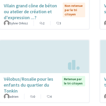
Vilain grand cône de béton
Non retenue
par le tri
ou atelier de création et
citoyen
d'expression ...?
Sylvie Orkisz
2
3
Vélobus/Rosalie pour les
Retenue par
le tri citoyen
enfants du quartier du
t
Tonkin
adrien
0
4