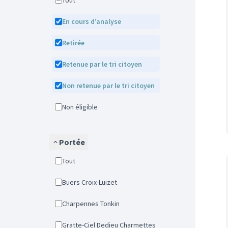
Tout
En cours d’analyse
Retirée
Retenue par le tri citoyen
Non retenue par le tri citoyen
Non éligible
Portée
Tout
Buers Croix-Luizet
Charpennes Tonkin
Gratte-Ciel Dedieu Charmettes