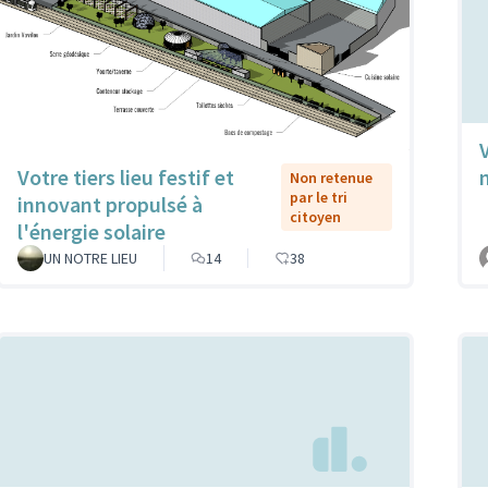
Votre tiers lieu festif et
Non retenue
par le tri
innovant propulsé à
citoyen
l'énergie solaire
UN NOTRE LIEU
14
38