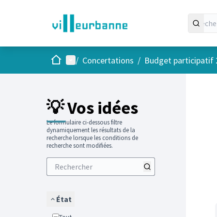
Accueil
Menu principal
/
Concertations
/
Budget participatif
Passer
L'élément
+
−
💡 Vos idées
Le formulaire ci-dessous filtre
dynamiquement les résultats de la
recherche lorsque les conditions de
recherche sont modifiées.
État