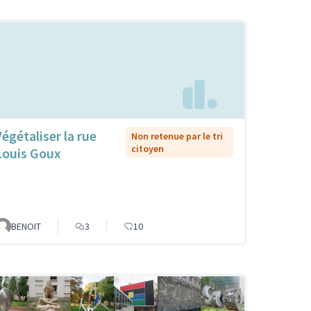
Végétaliser la rue
Non retenue par le tri
citoyen
Louis Goux
BENOIT
3
10