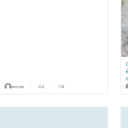
avcrois
2
6