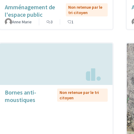
Amménagement de
Non retenue par le
tri citoyen
l'espace public
Anne Marie
3
1
Bornes anti-
Non retenue par le tri
citoyen
moustiques