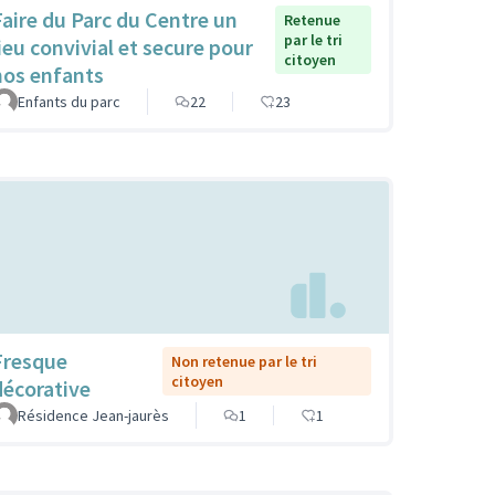
Faire du Parc du Centre un
Retenue
par le tri
lieu convivial et secure pour
citoyen
nos enfants
Enfants du parc
22
23
Fresque
Non retenue par le tri
citoyen
décorative
Résidence Jean-jaurès
1
1