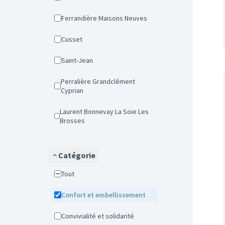
Ferrandière Maisons Neuves
Cusset
Saint-Jean
Perralière Grandclément
Cyprian
Laurent Bonnevay La Soie Les
Brosses
Catégorie
Tout
Confort et embellissement
Convivialité et solidarité