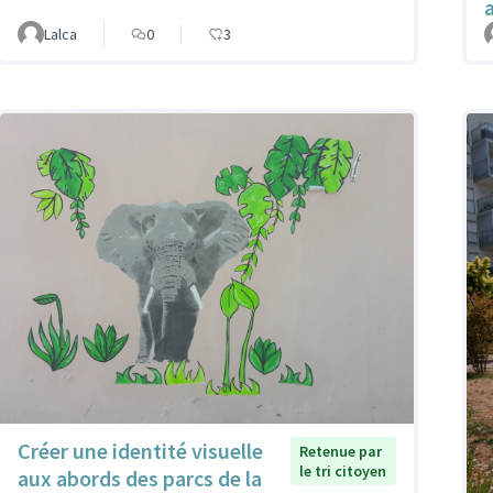
Lalca
0
3
Créer une identité visuelle
Retenue par
le tri citoyen
aux abords des parcs de la