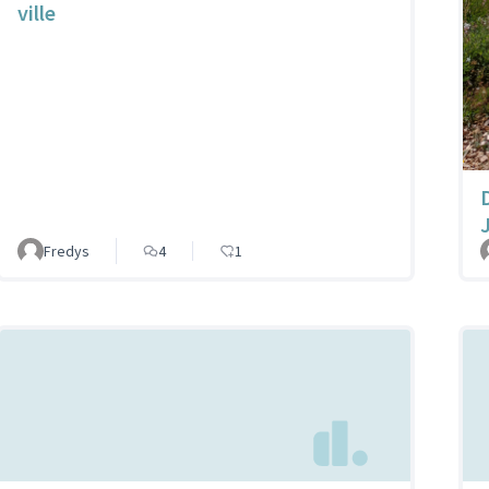
ville
Fredys
4
1