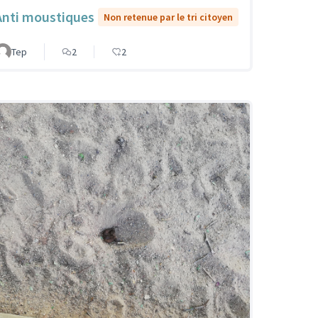
Anti moustiques
Non retenue par le tri citoyen
Tep
2
2