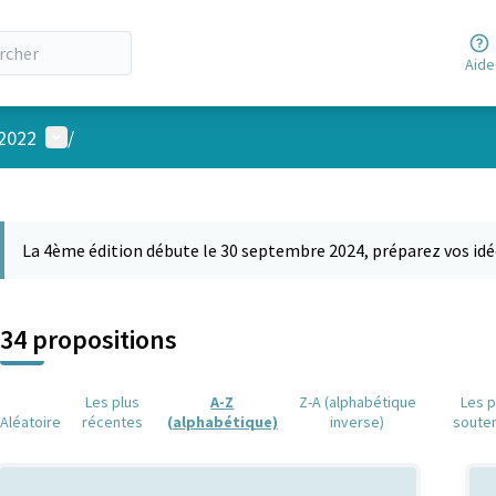
Aide
Menu utilisateur
 2022
/
 la carte
 suivant est une carte qui présente les éléments de cette page comm
La 4ème édition débute le 30 septembre 2024, préparez vos idé
34 propositions
Les plus
A-Z
Z-A (alphabétique
Les p
Aléatoire
récentes
(alphabétique)
inverse)
soute