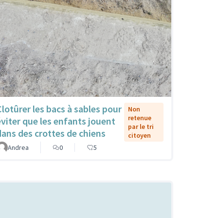
Clotûrer les bacs à sables pour
Non
retenue
éviter que les enfants jouent
par le tri
dans des crottes de chiens
citoyen
Andrea
0
5