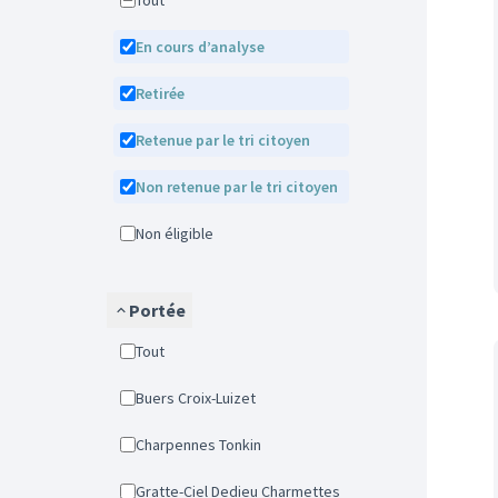
Tout
En cours d’analyse
Retirée
Retenue par le tri citoyen
Non retenue par le tri citoyen
Non éligible
Portée
Tout
Buers Croix-Luizet
Charpennes Tonkin
Gratte-Ciel Dedieu Charmettes