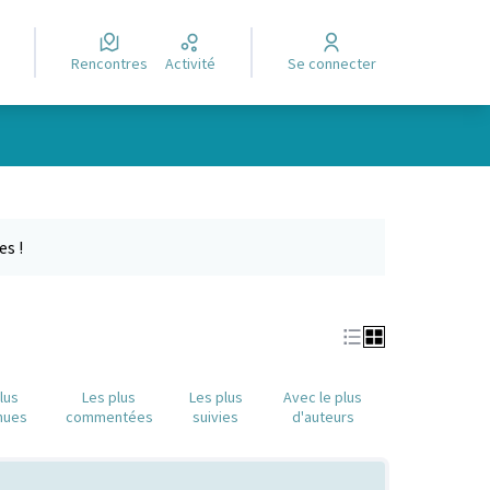
Rencontres
Activité
Se connecter
Leaflet
|
©
OpenStreetMap
contributors
e des points de carte. L'élément peut être utilisé avec un lecteur
es !
lus
Les plus
Les plus
Avec le plus
nues
commentées
suivies
d'auteurs