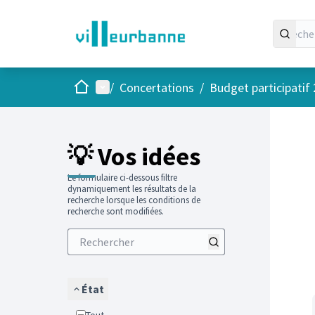
Accueil
Menu principal
/
Concertations
/
Budget participatif
Passer
L'élément
+
−
💡 Vos idées
Le formulaire ci-dessous filtre
dynamiquement les résultats de la
recherche lorsque les conditions de
recherche sont modifiées.
État