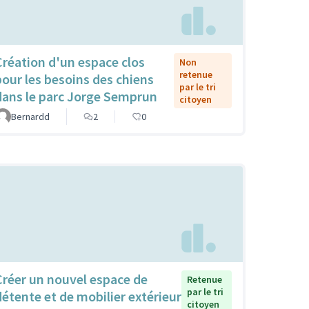
Création d'un espace clos
Non
retenue
pour les besoins des chiens
par le tri
dans le parc Jorge Semprun
citoyen
Bernardd
2
0
Créer un nouvel espace de
Retenue
par le tri
détente et de mobilier extérieur
citoyen