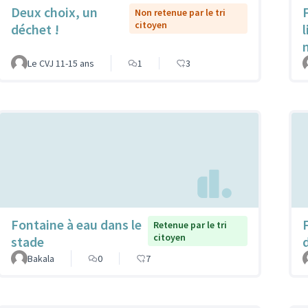
Deux choix, un
Non retenue par le tri
citoyen
déchet !
Le CVJ 11-15 ans
1
3
Fontaine à eau dans le
Retenue par le tri
citoyen
stade
Bakala
0
7