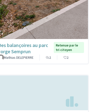
Des balançoires au parc
Retenue par le
tri citoyen
Jorge Semprun
Mathias DELEPIERRE
2
2