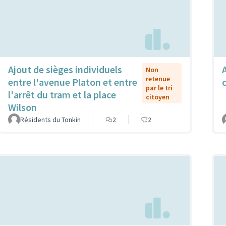
Ajout de sièges individuels
Non
retenue
entre l'avenue Platon et entre
par le tri
l'arrêt du tram et la place
citoyen
Wilson
Résidents du Tonkin
2
2